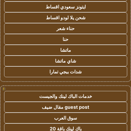
ايتونز سعودي اقساط
شحن يلا لودو اقساط
حناء شعر
حنا
ماتشا
شاي ماتشا
شدات ببجي تمارا
!
خدمات الباك لينك والجيست
guest post مقال ضيف
سوق العرب
باك لينك باقة 20