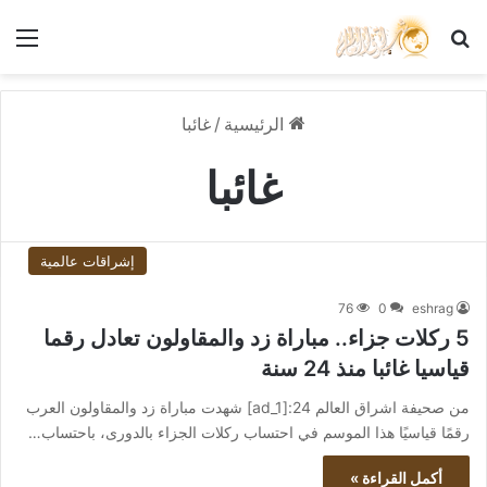
بحث عن
الق
الرئيسية
/
غائبا
غائبا
إشراقات عالمية
76
0
eshrag
5 ركلات جزاء.. مباراة زد والمقاولون تعادل رقما
قياسيا غائبا منذ 24 سنة
من صحيفة اشراق العالم 24:[ad_1] شهدت مباراة زد والمقاولون العرب
رقمًا قياسيًا هذا الموسم في احتساب ركلات الجزاء بالدورى، باحتساب…
أكمل القراءة »