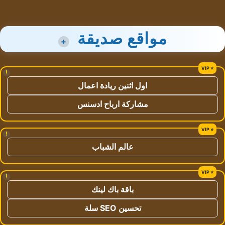
مواقع صديقة
+
!
اول اثنين ريادة اعمال
مشاركة ارباح ادسنس
!
عالم الشباب
!
باقة باك لينك
تحسين SEO سلة