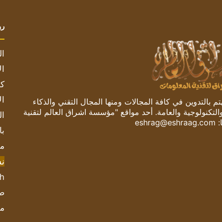
رو
ال
ال
كم
ال
 بالتدوين في كافة المجالات ومنها المجال التقني والذكاء
والتكنولوجية والعامة. أحد مواقع "مؤسسة اشراق العالم لتقنية
ال
:
eshrag@eshraag.com
با
مش
ن
sh
صحيف
مؤ