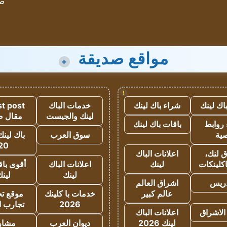
ص
مواقع صديقة
+
!
اك لينك
شراء باك لينك
خدمات الباك
t post
لينك والجيست
مقال 
روابط
باقات باك لينك
ية
سوق العرب
باك لينك
20
 لنك،
اعلانات الباك
كلينكات
لينك
اعلانات الباك
أقوى باق
لينك
لين
دريس
اشراق العالم
عالم كبير
خدمات با كلينك
موقع تجا
2026
تجارب ا
الاشراق
اعلانات الباك
لينك 2026
ديوان العرب
مشار