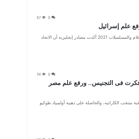
57
0
فع علم إسرائيل
من صحيفة اشراق العالم 24:[ad_1] إعلان: شاهد أجمل الأفلام والمسلسلات 2021 أكدت مصادر إنجليزية أن الاتحاد
74
0
 فكرت فى التجنيس.. ورفع علم مصر
 قالت فريال أشرف لاعبة منتخب الكاراتيه، والحاصلة على ذهبية أولمبياد طوكيو