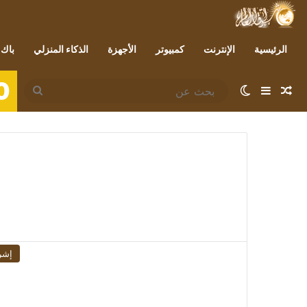
الرئيسية
الإنترنت
كمبيوتر
الأجهزة
الذكاء المنزلي
باك 
0
مقال عشوائي
إضافة عمود جانبي
الوضع المظلم
بحث
عن
إشر