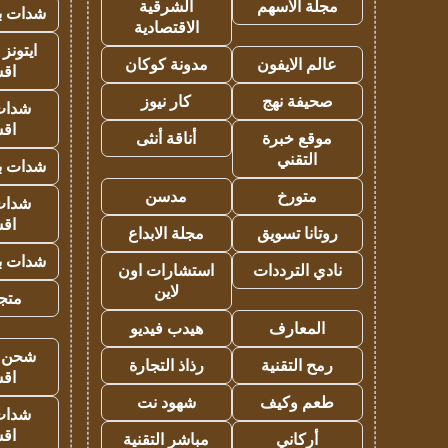
مجلة الاسهم
الشرقية
شدات بب
الاقتصادية
ايتونز
عالم الايفون
مدونة كوكان
اق
صحيفة نهج
كار نيوز
شدات
اق
موقع خبرة
أناقة أنثى
التقني
شدات بب
متورخ
مدسن
شدات
اق
روتانا تسويق
مجلة الابداع
شدات بب
نادي الترددات
استشارات اون
لاين
متجر 
المعارف
هيدب فيديو
شحن يل
رمح التقنية
رذاذ التجارة
اق
طعم وكيف
شهود نت
شدات
اق
أركاني
مباشر التقنية