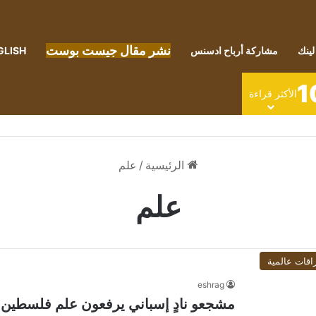
نشر مقال جيست بوست
لينك
مشاركة أرباح ادسنس
GLISH
1
الأكثر قراءة
الرئيسية
/
علم
علم
اقات عالمية
eshrag
مشجعو نادٍ إسباني يرفعون علم فلسطين ت