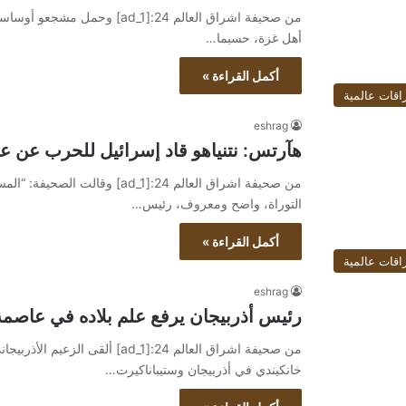
أهل غزة، حسبما…
أكمل القراءة »
اقات عالمية
eshrag
هآرتس: نتنياهو قاد إسرائيل للحرب عن عل
من صحيفة اشراق العالم 24:[ad_1
التوراة، واضح ومعروف، رئيس…
أكمل القراءة »
اقات عالمية
eshrag
رئيس أذربيجان يرفع علم بلاده في عاصمة 
من صحيفة اشراق العالم 24:[ad_1] 
خانكيندي في أذربيجان وستيباناكيرت…