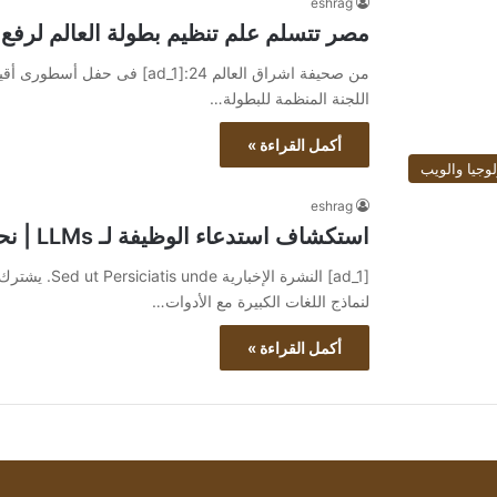
eshrag
مصر تتسلم علم تنظيم بطولة العالم لرفع الأثق
من صحيفة اشراق العالم 24:[ad_1
اللجنة المنظمة للبطولة…
أكمل القراءة »
لوجيا والويب
eshrag
استكشاف استدعاء الوظيفة لـ LLMs | نحو علم البيانات – TechToday
[ad_1] النشرة 
لنماذج اللغات الكبيرة مع الأدوات…
أكمل القراءة »