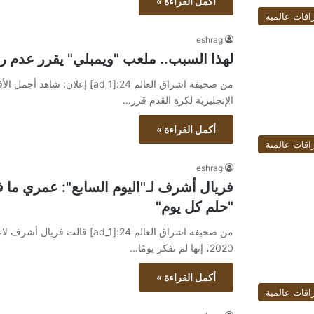
أكمل القراءة »
اقات عالمية
eshrag
لهذا السبب.. ملعب "ويمبلي" يقرر عدم ر
الإنجليزية لكرة القدم قرر…
أكمل القراءة »
اقات عالمية
eshrag
فريال أشرف لـ"اليوم السابع": عمري ما
"حلم كل يوم"
من صحيفة اشراق العالم 24:[ad_1]
2020، إنها لم تفكر يومًا…
أكمل القراءة »
اقات عالمية