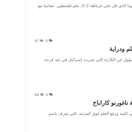
من صحيفة اشراق العالم 24:[ad_1] وحمل مشجعو أوساسونا الذي فاز على غرناطة 2-0، علم فلسطين، تضامنا مع
67
0
م ودراية
] وقالت الصحيفة: “المسؤول عن الكارثة التي ضربت إسرائيل في عيد فرحة
84
0
ناغورنو كاراباخ
ألقى الزعيم الأذربيجاني كلمة ورفع العلم فوق المدينة، التي تعرف باسم