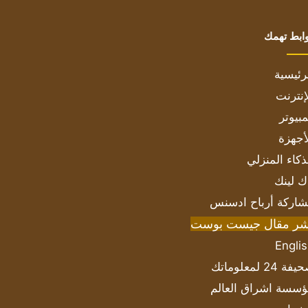
ابط تهمك
رئيسية
إنترنت
بيوتر
أجهزة
ذكاء المنزلي
ك لينك
اركة أرباح ادسنس
شر مقال جيست بوست
Engli
ة 24 لمعلوماتك
سسة اشراق العالم