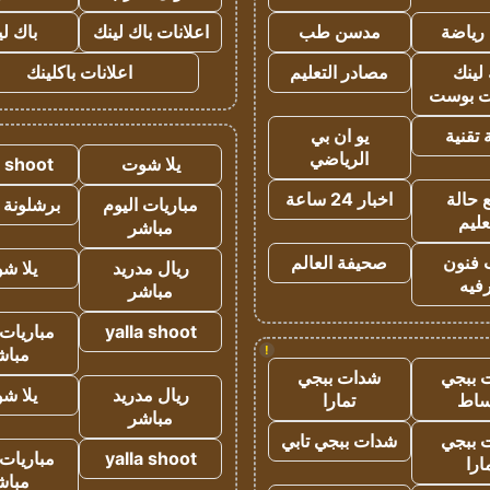
رياضة
مدسن طب
اعلانات باك لينك
باك ل
لينك
مصادر التعليم
اعلانات باكلينك
 بوست
تقنية
يو ان بي
الرياضي
يلا شوت
a shoot
 حالة
اخبار 24 ساعة
مباريات اليوم
برشلونة 
عليم
مباشر
 فنون
صحيفة العالم
ريال مدريد
يلا ش
فيه
مباشر
yalla shoot
مباريات 
!
مباش
 ببجي
شدات ببجي
ريال مدريد
يلا ش
ساط
تمارا
مباشر
 ببجي
شدات ببجي تابي
yalla shoot
مباريات 
ارا
مباش