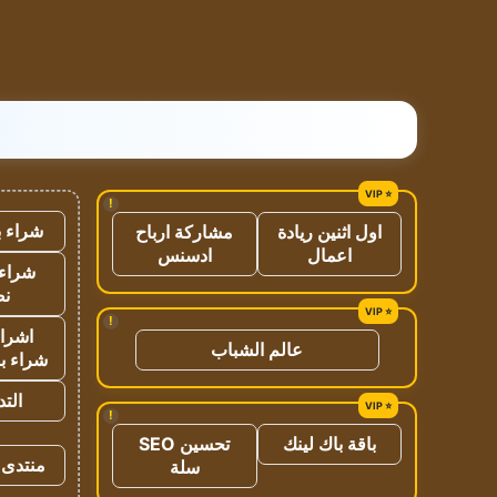
!
شراء ب
اول اثنين ريادة
مشاركة ارباح
اعمال
ادسنس
شراء 
نص
!
اشراق
عالم الشباب
شراء با
الت
!
باقة باك لينك
تحسين SEO
منتدى 
سلة