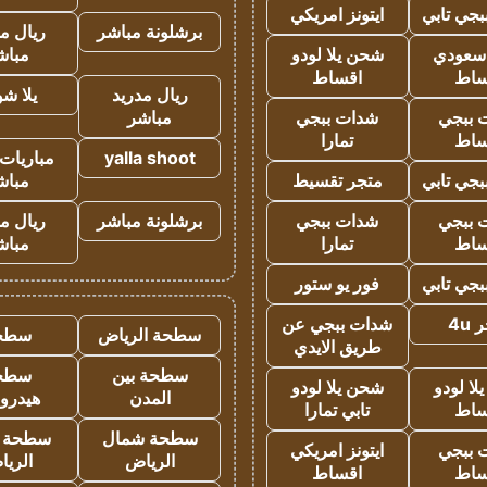
جي تابي
ايتونز امريكي
برشلونة مباشر
ريال م
 سعودي
شحن يلا لودو
مباش
ساط
اقساط
ريال مدريد
يلا ش
 ببجي
شدات ببجي
مباشر
ساط
تمارا
yalla shoot
مباريات 
جي تابي
متجر تقسيط
مباش
 ببجي
شدات ببجي
برشلونة مباشر
ريال م
ساط
تمارا
مباش
جي تابي
فور يو ستور
4u
شدات ببجي عن
سطحة الرياض
سطح
طريق الايدي
سطحة بين
سطح
ا لودو
شحن يلا لودو
المدن
هيدرو
ساط
تابي تمارا
سطحة شمال
سطحة 
 ببجي
ايتونز امريكي
الرياض
الري
ساط
اقساط