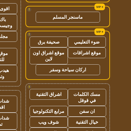
اقوى 
!
ماسنجر المسلم
باك 
وجيست
!
مجلة 
ضوء التعليمي
صحيفة برق
موقع اشراقات
موقع اشراق اون
موقع
لاين
للت
اركان سياحة وسفر
هيدب
وتر
!
مسك الكلمات
اشراق التقنية
في قوقل
شدات
اق
ان سفن
مرابع التكنولوجيا
شدات
خيال التقنية
شوف ويب
تم