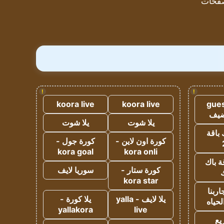
فحات
!
!
koora live
koora live
gues
ضيف
يلا شوت
يلا شوت
 باقة
كورة اون لاين -
كورة جول -
kora goal
kora onli
ة باك
كورة ستار -
سوريا لايف
ك
kora star
ربنا
يلا لايف - yalla
يلا كورة -
لحياه
yallakora
live
يع