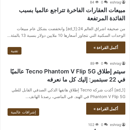
84
0
eshrag
مبيعات العقارات الفاخرة تتراجع عالميا بسبب
الفائدة المرتفعة
من صحيفة اشراق العالم 24:[ad_1] وانخفضت بشكل عام مبيعات
الوحدات السكنية التي تتجاوز أسعارها 10 ملايين دولار بنسبة 13 بالمئة…
أكمل القراءة »
تقنية
89
0
eshrag
سيتم إطلاق Tecno Phantom V Flip 5G عالميًا
في 22 سبتمبر: إليك كل ما نعرفه
[ad_1] أكدت شركة Tecno إطلاق هاتفها الذكي الصدفي القابل للطي
Phantom V Flip 5G في الهند. في الماضي، رصدنا الهاتف…
أكمل القراءة »
إشراقات عالمية
102
0
eshrag