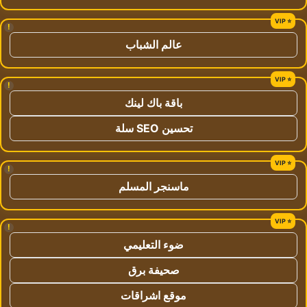
!
عالم الشباب
!
باقة باك لينك
تحسين SEO سلة
!
ماسنجر المسلم
!
ضوء التعليمي
صحيفة برق
موقع اشراقات