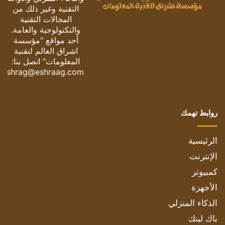
التقنية وغير ذلك من
المجالات التقنية
والتكنولوجية والعامة.
أحد مواقع "مؤسسة
اشراق العالم لتقنية
المعلومات" اتصل بنا:
eshrag@eshraag.com
روابط تهمك
الرئيسية
الإنترنت
كمبيوتر
الأجهزة
الذكاء المنزلي
باك لينك