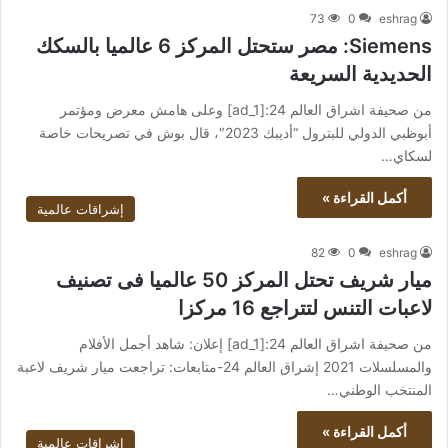
73
0
eshrag
Siemens: مصر ستحتل المركز 6 عالميا بالسكك
الحديدية السريعة
من صحيفة اشراق العالم 24:[ad_1] وعلى هامش معرض ومؤتمر
أبوظبي الدولي للبترول “أديبك 2023″، قال بوش في تصريحات خاصة
لسكاي…
أكمل القراءة »
إشراقات عالمية
82
0
eshrag
ميار شريف تحتل المركز 50 عالميا فى تصنيف
لاعبات التنس لتتراجع 16 مركزا
من صحيفة اشراق العالم 24:[ad_1] إعلان: شاهد أجمل الأفلام
والمسلسلات 2021 إشراق العالم 24-متابعات: تراجعت ميار شريف لاعبة
المنتخب الوطني…
أكمل القراءة »
إشراقات عالمية