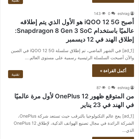
143
0
eshrag
أصبح iQOO 12 5G هو الأول الذي يتم إطلاقه
عالميًا باستخدام Snapdragon 8 Gen 3 SoC:
إطلاق الهند في 12 ديسمبر
[ad_1] في الشهر الماضي، تم إطلاق سلسلة iQOO 12 5G في الصين
والآن أصبحت السلسلة الرئيسية رسمية على مستوى العالم.…
أكمل القراءة »
تقنية
87
0
eshrag
من المتوقع ظهور OnePlus 12 لأول مرة عالميًا
في الهند في 23 يناير
[ad_1] يعج عالم التكنولوجيا بالترقب حيث تستعد شركة OnePlus،
الشركة الرائدة في مجال تصنيع الهواتف الذكية، لإطلاق OnePlus 12
الذي…