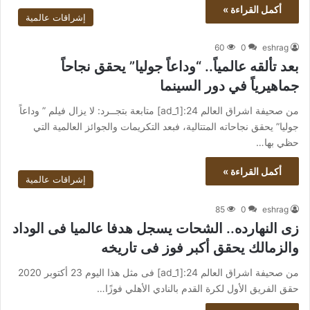
أكمل القراءة »
إشراقات عالمية
60
0
eshrag
بعد تألقه عالمياً.. “وداعاً جوليا” يحقق نجاحاً
جماهيرياً في دور السينما
من صحيفة اشراق العالم 24:[ad_1] متابعة بتجــرد: لا يزال فيلم ” وداعاً
جوليا” يحقق نجاحاته المتتالية، فبعد التكريمات والجوائز العالمية التي
حظي بها…
أكمل القراءة »
إشراقات عالمية
85
0
eshrag
زى النهارده.. الشحات يسجل هدفا عالميا فى الوداد
والزمالك يحقق أكبر فوز فى تاريخه
من صحيفة اشراق العالم 24:[ad_1] فى مثل هذا اليوم 23 أكتوبر 2020
حقق الفريق الأول لكرة القدم بالنادي الأهلي فوزًا…