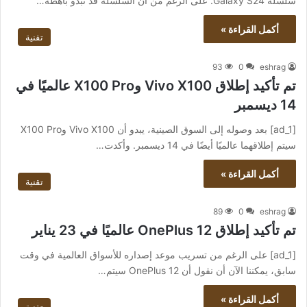
سلسلة Galaxy S24. على الرغم من أن السلسلة قد تبدو باهظة…
أكمل القراءة »
تقنية
93
0
eshrag
تم تأكيد إطلاق Vivo X100 وX100 Pro عالميًا في
14 ديسمبر
[ad_1] بعد وصوله إلى السوق الصينية، يبدو أن Vivo X100 وX100 Pro
سيتم إطلاقهما عالميًا أيضًا في 14 ديسمبر. وأكدت…
أكمل القراءة »
تقنية
89
0
eshrag
تم تأكيد إطلاق OnePlus 12 عالميًا في 23 يناير
[ad_1] على الرغم من تسريب موعد إصداره للأسواق العالمية في وقت
سابق، يمكننا الآن أن نقول أن OnePlus 12 سيتم…
أكمل القراءة »
تقنية