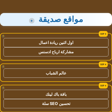
مواقع صديقة
+
!
اول اثنين ريادة اعمال
مشاركة ارباح ادسنس
!
عالم الشباب
!
باقة باك لينك
تحسين SEO سلة