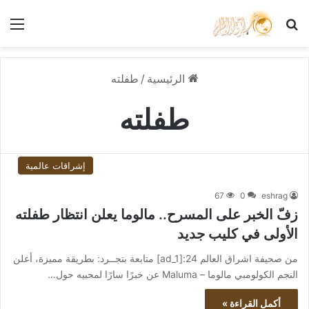
بحث عن
الق
الرئيسية
/
طفلته
طفلته
إشراقات عالمية
67
0
eshrag
زفّ الخبر على المسرح.. مالوما يعلن انتظار طفلته
الأولى في كليب جديد
من صحيفة اشراق العالم 24:[ad_1] متابعة بتجــرد: بطريقة مميزة، أعلن
النجم الكولومبي مالوما – Maluma عن خبرًا سارًا لمحبيه حول…
أكمل القراءة »