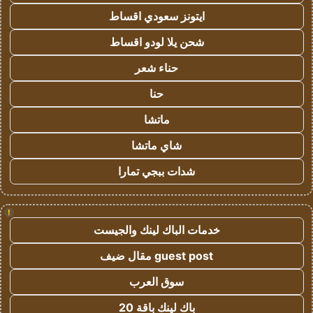
ايتونز سعودي اقساط
شحن يلا لودو اقساط
حناء شعر
حنا
ماتشا
شاي ماتشا
شدات ببجي تمارا
!
خدمات الباك لينك والجيست
guest post مقال ضيف
سوق العرب
باك لينك باقة 20