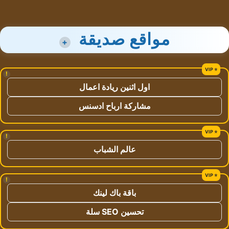
مواقع صديقة
+
!
اول اثنين ريادة اعمال
مشاركة ارباح ادسنس
!
عالم الشباب
!
باقة باك لينك
تحسين SEO سلة