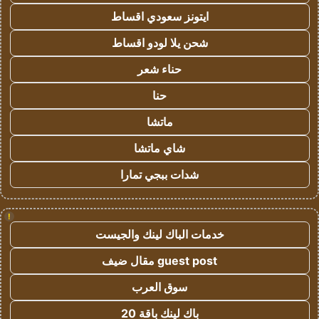
ايتونز سعودي اقساط
شحن يلا لودو اقساط
حناء شعر
حنا
ماتشا
شاي ماتشا
شدات ببجي تمارا
!
خدمات الباك لينك والجيست
guest post مقال ضيف
سوق العرب
باك لينك باقة 20