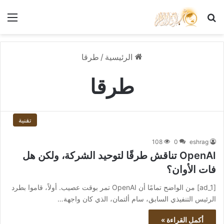
بحث عن
الق
الرئيسية
/
طرقا
طرقا
تقنية
108
0
eshrag
OpenAI تناقش طرقًا لتوحيد الشركة، ولكن هل
فات الأوان؟
[ad_1] من الواضح تمامًا أن OpenAI تمر بوقت عصيب. أولاً، قاموا بطرد
الرئيس التنفيذي السابق، سام ألتمان، الذي كان واجهة…
أكمل القراءة »