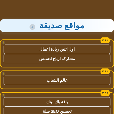
مواقع صديقة
+
!
اول اثنين ريادة اعمال
مشاركة ارباح ادسنس
!
عالم الشباب
!
باقة باك لينك
تحسين SEO سلة