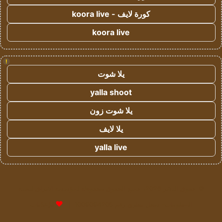
كورة لايف - koora live
koora live
!
يلا شوت
yalla shoot
يلا شوت زون
يلا لايف
yalla live
© حقوق النشر 2026، جميع الحقوق محفوظة لمؤسسة اشراق لتقنية
المعلومات- سجل تجاري رقم 1009094205 |
للإعلانات