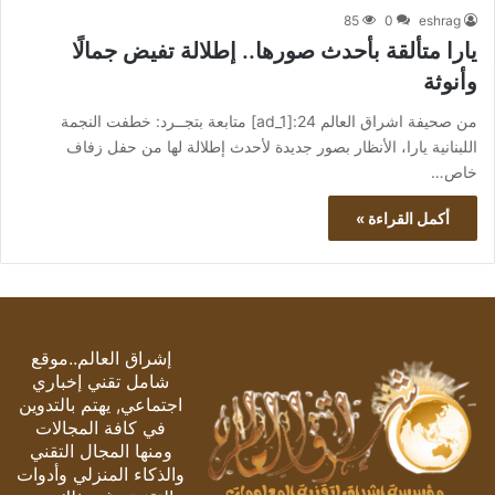
85
0
eshrag
يارا متألقة بأحدث صورها.. إطلالة تفيض جمالًا
وأنوثة
من صحيفة اشراق العالم 24:[ad_1] متابعة بتجــرد: خطفت النجمة
اللبنانية يارا، الأنظار بصور جديدة لأحدث إطلالة لها من حفل زفاف
خاص…
أكمل القراءة »
إشراق العالم..موقع
شامل تقني إخباري
اجتماعي, يهتم بالتدوين
في كافة المجالات
ومنها المجال التقني
والذكاء المنزلي وأدوات