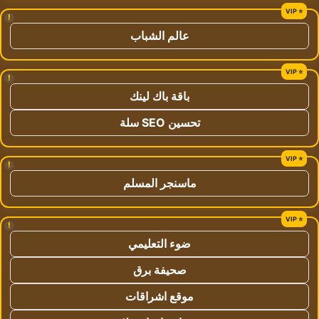
!
عالم الشباب
!
باقة باك لينك
تحسين SEO سلة
!
ماسنجر المسلم
!
ضوء التعليمي
صحيفة برق
موقع اشراقات