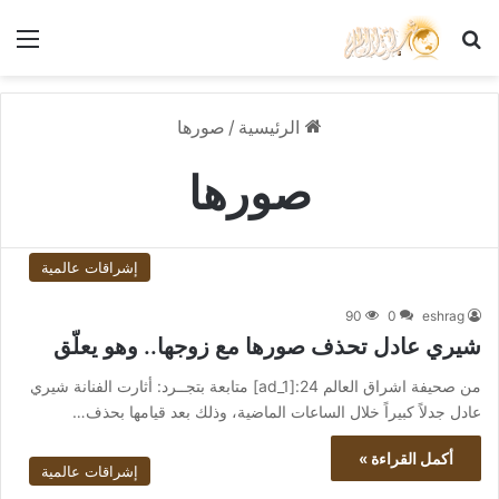
بحث عن
الق
الرئيسية
/
صورها
صورها
إشراقات عالمية
90
0
eshrag
شيري عادل تحذف صورها مع زوجها.. وهو يعلّق
من صحيفة اشراق العالم 24:[ad_1] متابعة بتجــرد: أثارت الفنانة شيري
عادل جدلاً كبيراً خلال الساعات الماضية، وذلك بعد قيامها بحذف…
أكمل القراءة »
إشراقات عالمية