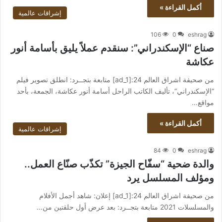
أكمل القراءة »
إشراقات عالمية
106
0
eshrag
صناع “الإسكندراني”: سنقدم عملاً يليق بأسامة أنور
عكاشة
من صحيفة اشراق العالم 24:[ad_1] متابعة بتجــرد: انطلق تصوير فيلم
“الإسكندراني”، تأليف الكاتب الراحل أسامة أنور عكاشة، الجمعة، بأحد
مواقع…
أكمل القراءة »
إشراقات عالمية
84
0
eshrag
والدة ضحية “سفّاح الجيزة” تكذّب صنّاع العمل..
ومؤلف المسلسل يرد
من صحيفة اشراق العالم 24:[ad_1] إعلان: شاهد أجمل الأفلام
والمسلسلات 2021 متابعة بتجــرد: بعد عرض أول حلقتين من…