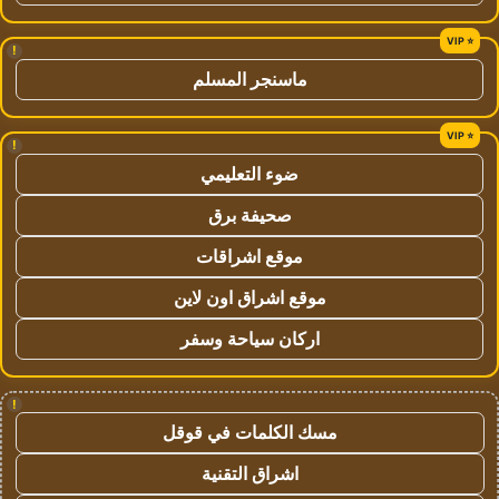
!
ماسنجر المسلم
!
ضوء التعليمي
صحيفة برق
موقع اشراقات
موقع اشراق اون لاين
اركان سياحة وسفر
!
مسك الكلمات في قوقل
اشراق التقنية