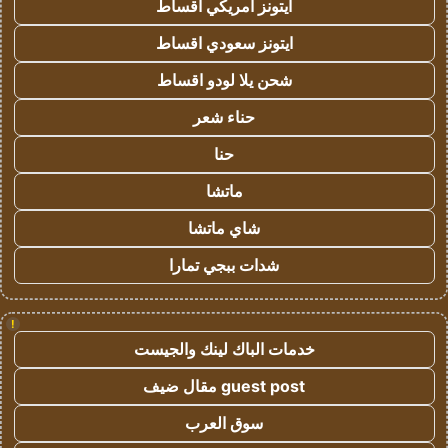
ايتونز امريكي اقساط
ايتونز سعودي اقساط
شحن يلا لودو اقساط
حناء شعر
حنا
ماتشا
شاي ماتشا
شدات ببجي تمارا
!
خدمات الباك لينك والجيست
guest post مقال ضيف
سوق العرب