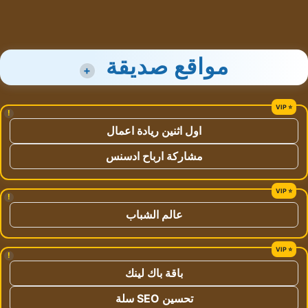
مواقع صديقة
+
!
اول اثنين ريادة اعمال
مشاركة ارباح ادسنس
!
عالم الشباب
!
باقة باك لينك
تحسين SEO سلة