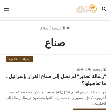
بحث عن
الق
الرئيسية
/
صناع
صناع
إشراقات عالمية
85
0
eshrag
"رسالة تحذير" لم تصل إلى صناع القرار بإسرائيل..
ما تفاصيلها؟
من صحيفة اشراق العالم 24:[ad_1] وحسب ما ذكرت صحيفة “يديعوت
أحرونوت”، فإن مسؤولي الاستخبارات كانوا يخططون لإرسال رسالة إلى
الحكومة…