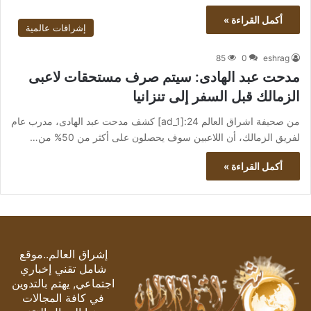
أكمل القراءة »
إشراقات عالمية
85
0
eshrag
مدحت عبد الهادى: سيتم صرف مستحقات لاعبى
الزمالك قبل السفر إلى تنزانيا
من صحيفة اشراق العالم 24:[ad_1] كشف مدحت عبد الهادى، مدرب عام
لفريق الزمالك، أن اللاعبين سوف يحصلون على أكثر من 50% من…
أكمل القراءة »
إشراق العالم..موقع
شامل تقني إخباري
اجتماعي, يهتم بالتدوين
في كافة المجالات