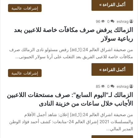
أكمل القراءة »
إشراقات عالمية
96
0
eshrag
الزمالك يرفض صرف مكافآت خاصة للاعبين بعد
رباعية سولار
من صحيفة اشراق العالم 24:[ad_1] رفض مسئولو نادى الزمالك صرف
مكافآت خاصة للاعبى الفريق بعد التغلب على أرتا سولار الجيبوتى…
أكمل القراءة »
إشراقات عالمية
85
0
eshrag
الزمالك لـ"اليوم السابع": صرف مستحقات اللاعبين
الأجانب خلال ساعات من خزينة النادى
من صحيفة اشراق العالم 24:[ad_1] إعلان: شاهد أجمل الأفلام
والمسلسلات 2021 إشراق العالم 24-متابعات: كشف أحمد فؤاد الوطن
المدير المالي…