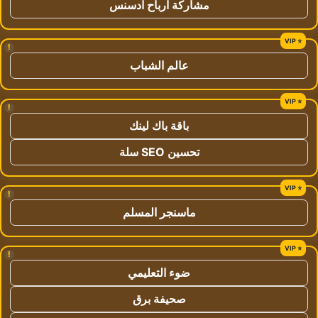
مشاركة ارباح ادسنس
!
عالم الشباب
!
باقة باك لينك
تحسين SEO سلة
!
ماسنجر المسلم
!
ضوء التعليمي
صحيفة برق