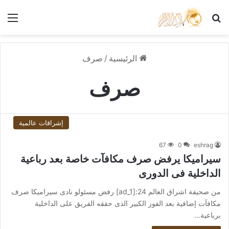
بحث عن
الق
الرئيسية
/
صرف
صرف
إشراقات عالمية
67
0
eshrag
سيراميكا يرفض صرف مكافآت خاصة بعد رباعية
الداخلية فى الدورى
من صحيفة اشراق العالم 24:[ad_1] رفض مسئولو نادى سيراميكا صرف
مكافآت إضافية بعد الفوز الكبير الذى حققه الفريق على الداخلية
برباعية…