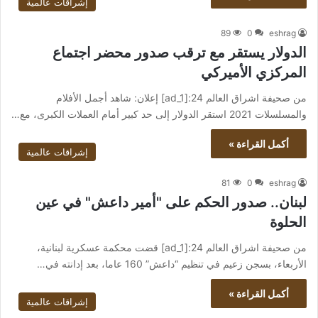
إشراقات عالمية
89
0
eshrag
الدولار يستقر مع ترقب صدور محضر اجتماع
المركزي الأميركي
من صحيفة اشراق العالم 24:[ad_1] إعلان: شاهد أجمل الأفلام
والمسلسلات 2021 استقر الدولار إلى حد كبير أمام العملات الكبرى، مع…
أكمل القراءة »
إشراقات عالمية
81
0
eshrag
لبنان.. صدور الحكم على "أمير داعش" في عين
الحلوة
من صحيفة اشراق العالم 24:[ad_1] قضت محكمة عسكرية لبنانية،
الأربعاء، بسجن زعيم في تنظيم “داعش” 160 عاما، بعد إدانته في…
أكمل القراءة »
إشراقات عالمية