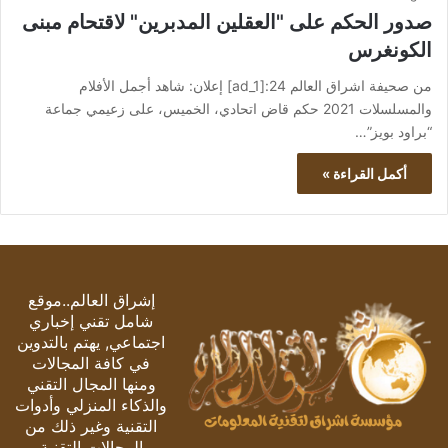
صدور الحكم على "العقلين المدبرين" لاقتحام مبنى
الكونغرس
من صحيفة اشراق العالم 24:[ad_1] إعلان: شاهد أجمل الأفلام
والمسلسلات 2021 حكم قاض اتحادي، الخميس، على زعيمي جماعة
“براود بويز”…
أكمل القراءة »
إشراق العالم..موقع
شامل تقني إخباري
اجتماعي, يهتم بالتدوين
في كافة المجالات
ومنها المجال التقني
والذكاء المنزلي وأدوات
التقنية وغير ذلك من
المجالات التقنية