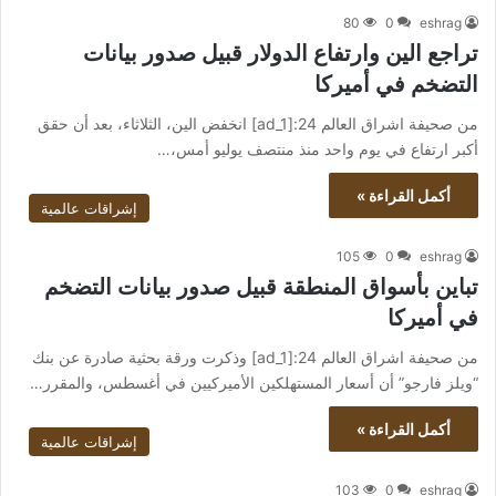
80
0
eshrag
تراجع الين وارتفاع الدولار قبيل صدور بيانات
التضخم في أميركا
من صحيفة اشراق العالم 24:[ad_1] انخفض الين، الثلاثاء، بعد أن حقق
أكبر ارتفاع في يوم واحد منذ منتصف يوليو أمس،…
أكمل القراءة »
إشراقات عالمية
105
0
eshrag
تباين بأسواق المنطقة قبيل صدور بيانات التضخم
في أميركا
من صحيفة اشراق العالم 24:[ad_1] وذكرت ورقة بحثية صادرة عن بنك
“ويلز فارجو” أن أسعار المستهلكين الأميركيين في أغسطس، والمقرر…
أكمل القراءة »
إشراقات عالمية
103
0
eshrag