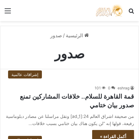
بحث عن
الق
الرئيسية
/
صدور
صدور
إشراقات عالمية
101
0
eshrag
قمة القاهرة للسلام.. خلافات المشاركين تمنع
صدور بيان ختامي
من صحيفة اشراق العالم 24:[ad_1] ونقل مراسلنا عن مصادر دبلوماسية
رفيعة، قولها إنه “لن يكون هناك بيان ختامي بسبب خلافات…
أكمل القراءة »