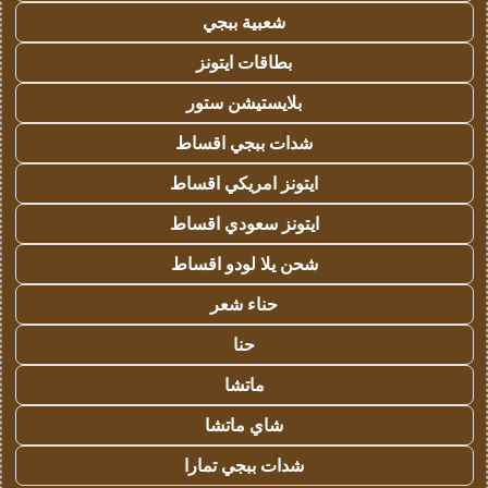
شعبية ببجي
بطاقات ايتونز
بلايستيشن ستور
شدات ببجي اقساط
ايتونز امريكي اقساط
ايتونز سعودي اقساط
شحن يلا لودو اقساط
حناء شعر
حنا
ماتشا
شاي ماتشا
شدات ببجي تمارا