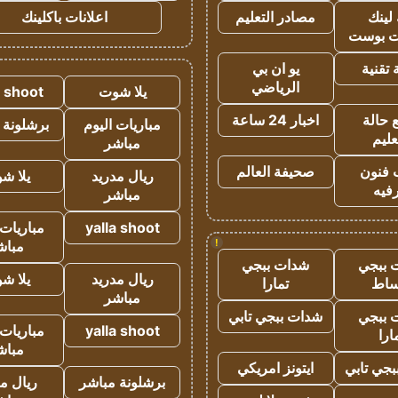
لينك
مصادر التعليم
اعلانات باكلينك
 بوست
تقنية
يو ان بي
الرياضي
يلا شوت
a shoot
 حالة
اخبار 24 ساعة
مباريات اليوم
برشلونة 
عليم
مباشر
 فنون
صحيفة العالم
ريال مدريد
يلا ش
فيه
مباشر
yalla shoot
مباريات 
!
مباش
 ببجي
شدات ببجي
ريال مدريد
يلا ش
ساط
تمارا
مباشر
 ببجي
شدات ببجي تابي
yalla shoot
مباريات 
ارا
مباش
جي تابي
ايتونز امريكي
برشلونة مباشر
ريال م