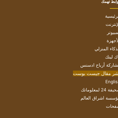
ابط تهمك
رئيسية
إنترنت
بيوتر
أجهزة
ذكاء المنزلي
ك لينك
اركة أرباح ادسنس
شر مقال جيست بوست
Engli
ة 24 لمعلوماتك
سسة اشراق العالم
فحات