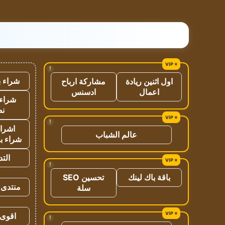
!
شراء ب
اول اثنين ريادة
مشاركة ارباح
اعمال
ادسنس
شراء 
نص
!
اشراق
عالم الشباب
شراء با
الت
!
باقة باك لينك
تحسين SEO
منتدى 
سلة
اقوى 
!