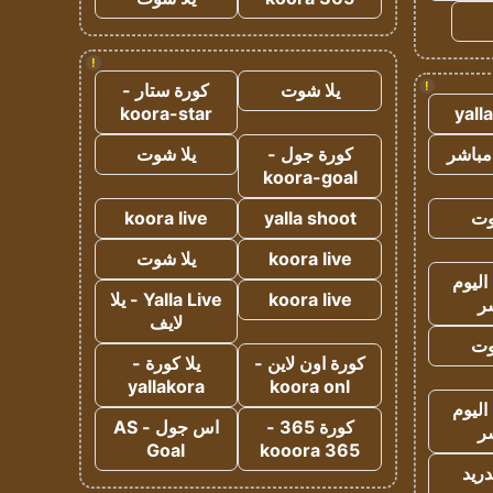
!
!
يلا شوت
كورة ستار -
koora-star
yall
مباشر
كورة جول -
يلا شوت
koora-goal
وت
yalla shoot
koora live
koora live
يلا شوت
اليوم
koora live
Yalla Live - يلا
ر
لايف
وت
كورة اون لاين -
يلا كورة -
yallakora
koora onl
اليوم
كورة 365 -
اس جول - AS
ر
Goal
kooora 365
دريد