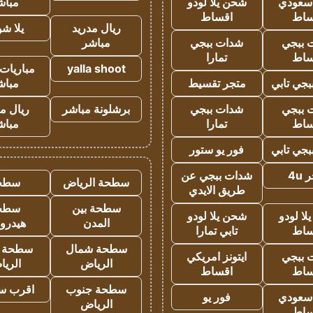
 سعودي
شحن يلا لودو
مباش
ساط
اقساط
ريال مدريد
يلا ش
 ببجي
شدات ببجي
مباشر
ساط
تمارا
yalla shoot
مباريات 
جي تابي
متجر تقسيط
مباش
 ببجي
شدات ببجي
برشلونة مباشر
ريال م
ساط
تمارا
مباش
جي تابي
فور يو ستور
4u
شدات ببجي عن
سطحة الرياض
سطح
طريق الايدي
سطحة بين
سطح
ا لودو
شحن يلا لودو
المدن
هيدرو
ساط
تابي تمارا
سطحة شمال
سطحة 
 ببجي
ايتونز امريكي
الرياض
الري
ساط
اقساط
سطحة جنوب
اقرب س
 سعودي
فور يو
الرياض
ساط