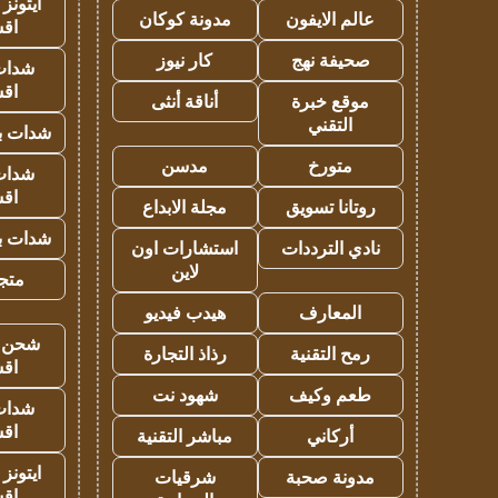
ايتونز
عالم الايفون
مدونة كوكان
اق
صحيفة نهج
كار نيوز
شدات
اق
موقع خبرة
أناقة أنثى
التقني
شدات بب
متورخ
مدسن
شدات
اق
روتانا تسويق
مجلة الابداع
شدات بب
نادي الترددات
استشارات اون
لاين
متجر 
المعارف
هيدب فيديو
شحن يل
رمح التقنية
رذاذ التجارة
اق
طعم وكيف
شهود نت
شدات
اق
أركاني
مباشر التقنية
ايتونز
مدونة صحبة
شرقيات
اق