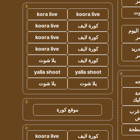
ر
!
وت
kora live
koora live
كورة لايف
koora live
اليوم
ر
كورة لايف
koora live
دريد
كورة لايف
koora live
ر
كورة لايف
يلا شوت
yalla shoot
yalla shoot
!
ه
يلا شوت
يلا شوت
ة
ليك
!
موقع كورة
غرب
اض
!
طحة
كورة لايف
koora live