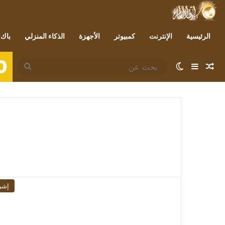
الرئيسية
الإنترنت
كمبيوتر
الأجهزة
الذكاء المنزلي
باك 
0
مقال عشوائي
إضافة عمود جانبي
الوضع المظلم
بحث
عن
إشر