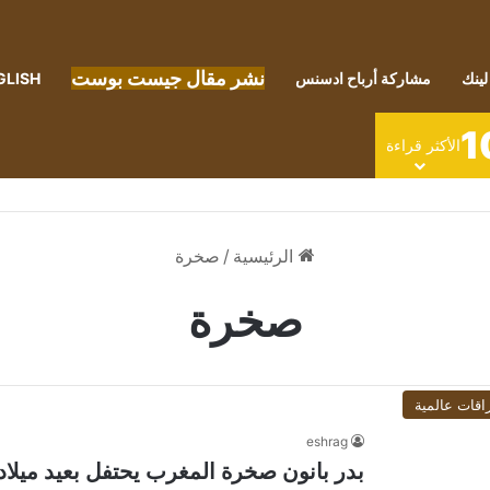
نشر مقال جيست بوست
لينك
مشاركة أرباح ادسنس
GLISH
1
الأكثر قراءة
الرئيسية
/
صخرة
صخرة
اقات عالمية
eshrag
بدر بانون صخرة المغرب يحتفل بعيد ميلاده الـ"30"