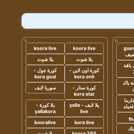
!
!
koora live
koora live
gues
ضيف
يلا شوت
يلا شوت
 باقة
كورة اون لاين -
كورة جول -
kora goal
kora onli
ة باك
كورة ستار -
سوريا لايف
ك
kora star
ربنا
يلا لايف - yalla
يلا كورة -
لحياه
yallakora
live
يع
kooralive
kora live
ينك
koora 365
يلا شوت