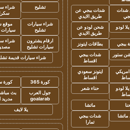
تشليح
شراء سي
شدات
شدات ببجي عن
سكرا
جي
طريق الايدي
شراء سيارات
موقع ش
ا لودو
شحن لودو عن
تشليح
سيارات 
طريق الايدي
ارقام يشترون
شراء سي
 ببجي
بطاقات ايتونز
سيارات تشليح
مصدو
شن ستور
شدات ببجي
شراء سيارات قديمة تشلي
اقساط
 امريكي
ايتونز سعودي
ساط
اقساط
كورة 365
كورة س
ا لودو
حناء شعر
جول العرب
بث مباشر
ساط
goalarab
مدريد ا
نا
ماتشا
يلا لايف
ماتشا
شدات ببجي
تمارا