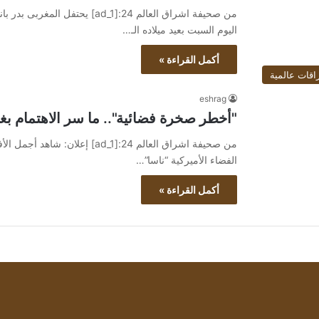
من صحيفة اشراق العالم 24:[ad_1]
اليوم السبت بعيد ميلاده الـ…
أكمل القراءة »
اقات عالمية
eshrag
"أخطر صخرة فضائية".. ما سر الاهتمام بغب
الفضاء الأميركية “ناسا”…
أكمل القراءة »