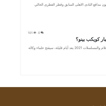
 يحتفل المغربى بدر بانون مدافع النادى الاهلى السابق وقطر القطرى الحالي
101
0
ار كويكب بينو؟
من صحيفة اشراق العالم 24:[ad_1] إعلان: شاهد أجمل الأفلام والمسلسلات 2021 بعد أيام قليلة، سيفتح علماء وكالة