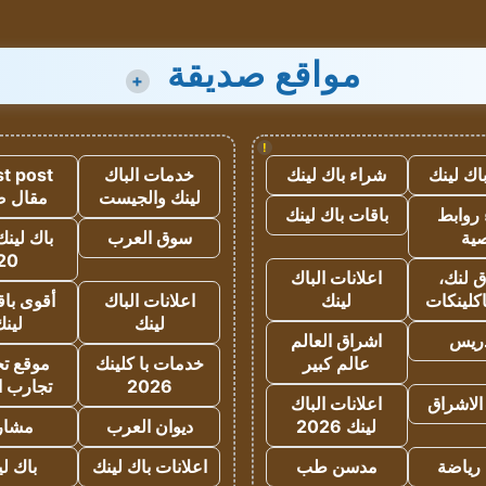
مواقع صديقة
+
!
اك لينك
شراء باك لينك
خدمات الباك
t post
لينك والجيست
مقال 
روابط
باقات باك لينك
ية
سوق العرب
باك لينك
20
 لنك،
اعلانات الباك
كلينكات
لينك
اعلانات الباك
أقوى باق
لينك
لين
دريس
اشراق العالم
عالم كبير
خدمات با كلينك
موقع تجا
2026
تجارب ا
الاشراق
اعلانات الباك
لينك 2026
ديوان العرب
مشار
رياضة
مدسن طب
اعلانات باك لينك
باك ل