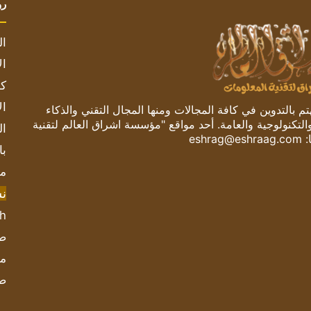
رو
ال
ال
كم
ال
 بالتدوين في كافة المجالات ومنها المجال التقني والذكاء
والتكنولوجية والعامة. أحد مواقع "مؤسسة اشراق العالم لتقنية
ال
:
eshrag@eshraag.com
با
مش
ن
sh
صحيف
مؤ
ص