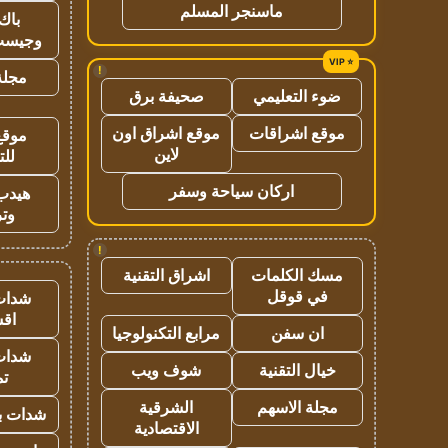
ماسنجر المسلم
باك 
وجيست
!
مجلة 
ضوء التعليمي
صحيفة برق
موقع اشراقات
موقع اشراق اون
موقع
لاين
للت
اركان سياحة وسفر
هيدب
وتر
!
مسك الكلمات
اشراق التقنية
في قوقل
شدات
اق
ان سفن
مرابع التكنولوجيا
شدات
خيال التقنية
شوف ويب
تم
مجلة الاسهم
الشرقية
شدات بب
الاقتصادية