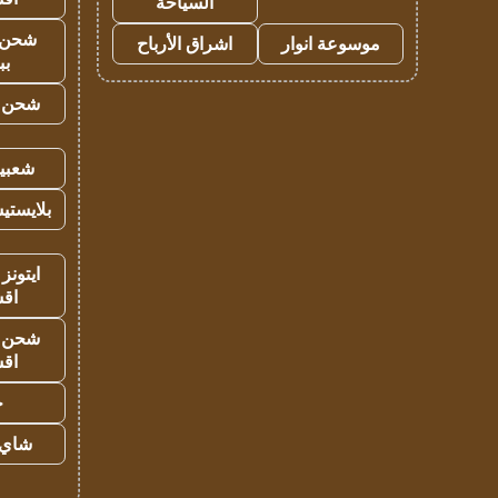
السياحة
شحن 
موسوعة انوار
اشراق الأرباح
بب
شحن يل
شعبية
بلايستي
ايتونز
اق
شحن يل
اق
ح
شاي 