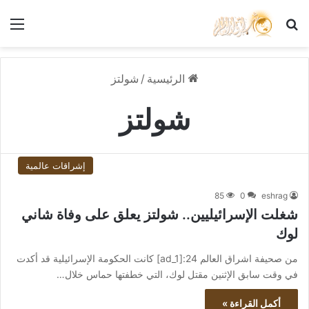
بحث عن
الق
الرئيسية
/
شولتز
شولتز
إشراقات عالمية
85
0
eshrag
شغلت الإسرائيليين.. شولتز يعلق على وفاة شاني
لوك
من صحيفة اشراق العالم 24:[ad_1] كانت الحكومة الإسرائيلية قد أكدت
في وقت سابق الإثنين مقتل لوك، التي خطفتها حماس خلال…
أكمل القراءة »