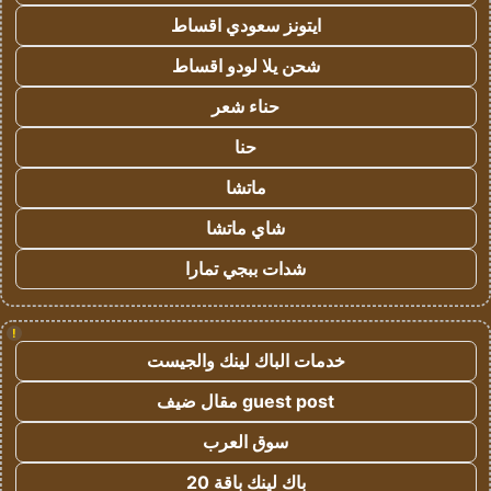
ايتونز سعودي اقساط
شحن يلا لودو اقساط
حناء شعر
حنا
ماتشا
شاي ماتشا
شدات ببجي تمارا
!
خدمات الباك لينك والجيست
guest post مقال ضيف
سوق العرب
باك لينك باقة 20