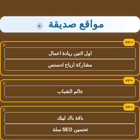
مواقع صديقة
+
!
اول اثنين ريادة اعمال
مشاركة ارباح ادسنس
!
عالم الشباب
!
باقة باك لينك
تحسين SEO سلة