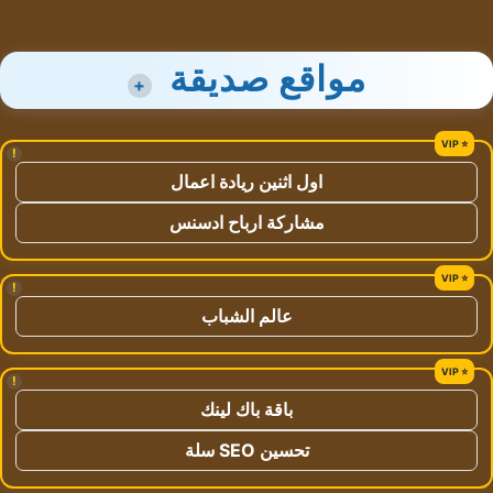
مواقع صديقة
+
!
اول اثنين ريادة اعمال
مشاركة ارباح ادسنس
!
عالم الشباب
!
باقة باك لينك
تحسين SEO سلة