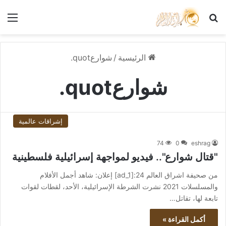
بحث عن
الق
الرئيسية
/
شوارعquot.
شوارعquot.
إشراقات عالمية
74
0
eshrag
"قتال شوارع".. فيديو لمواجهة إسرائيلية فلسطينية
من صحيفة اشراق العالم 24:[ad_1] إعلان: شاهد أجمل الأفلام
والمسلسلات 2021 نشرت الشرطة الإسرائيلية، الأحد، لقطات لقوات
تابعة لها، تقاتل…
أكمل القراءة »