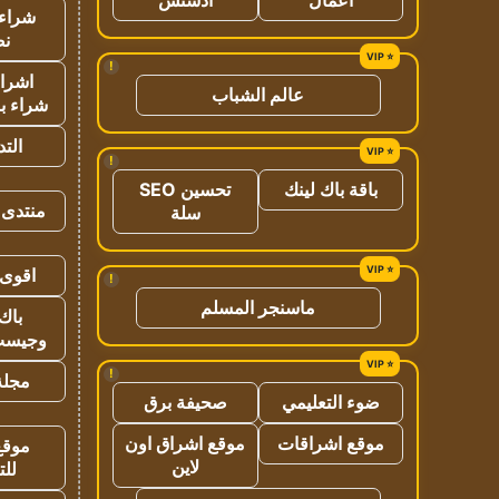
شراء 
نص
!
اشراق
عالم الشباب
شراء با
الت
!
باقة باك لينك
تحسين SEO
منتدى 
سلة
اقوى 
!
ماسنجر المسلم
باك 
وجيست
!
مجلة 
ضوء التعليمي
صحيفة برق
موقع اشراقات
موقع اشراق اون
موقع
لاين
للت