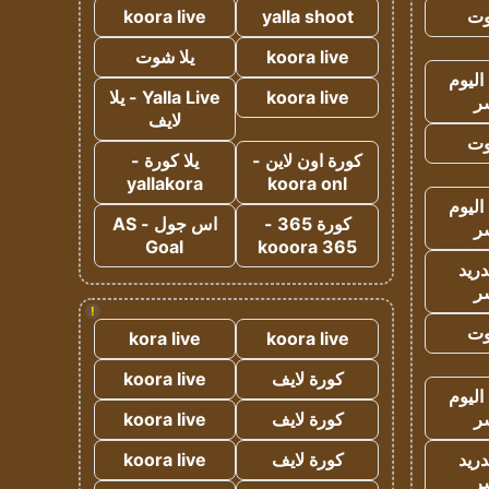
وت
yalla shoot
koora live
koora live
يلا شوت
اليوم
koora live
Yalla Live - يلا
ر
لايف
وت
كورة اون لاين -
يلا كورة -
yallakora
koora onl
اليوم
كورة 365 -
اس جول - AS
ر
Goal
kooora 365
دريد
ر
!
وت
kora live
koora live
كورة لايف
koora live
اليوم
ر
كورة لايف
koora live
دريد
كورة لايف
koora live
ر