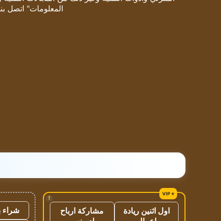
المعلومات" اتصل بنا
!
شراء ب
اول اثنين ريادة
مشاركة ارباح
اعمال
ادسنس