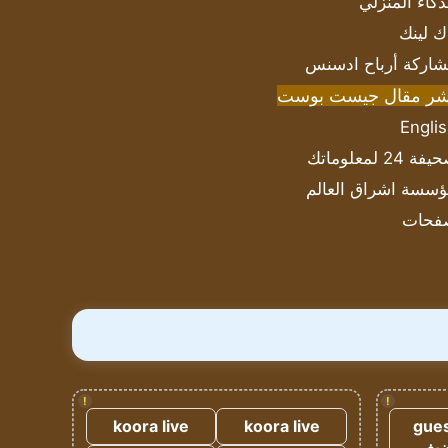
ذكاء المنزلي
ك لينك
اركة أرباح ادسنس
شر مقال جيست بوست
Engli
ة 24 لمعلوماتك
سسة اشراق العالم
فحات
!
!
koora live
koora live
gues
ضيف