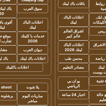
روابط
باقات باك لينك
ية
سوق العرب
باك لينك
20
 لنك،
اعلانات الباك
كلينكات
لينك
اعلانات الباك
أقوى باق
لينك
لين
دريس
اشراق العالم
عالم كبير
خدمات با كلينك
موقع تجا
2026
تجارب ا
الاشراق
اعلانات الباك
لينك 2026
ديوان العرب
مشار
رياضة
مدسن طب
اعلانات باك لينك
باك ل
لينك
مصادر التعليم
اعلانات باكلينك
 بوست
تقنية
يو ان بي
الرياضي
يلا شوت
a shoot
 حالة
اخبار 24 ساعة
مباريات اليوم
برشلونة 
عليم
مباشر