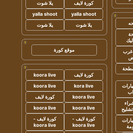
كورة لايف
يلا شوت
yalla shoot
yalla shoot
!
ه
يلا شوت
يلا شوت
ة
ليك
!
موقع كورة
غرب
اض
!
طحة
كورة لايف
koora live
ارات
kora live
koora live
ب
koora live
كورة لايف
راء
koora live
koora live
تشليح
كورة لايف -
كورة لايف -
ارات
koora live
koora live
مة