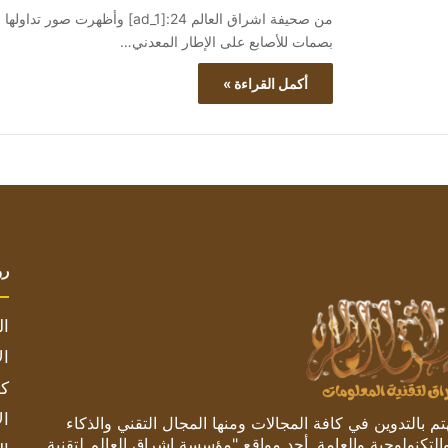
من صحيفة اشراق العالم 24:[ad_1]
بصمات للأصابع على الإطار المعدني…
أكمل القراءة »
رو
ال
ال
كم
ال
 بالتدوين في كافة المجالات ومنها المجال التقني والذكاء
والتكنولوجية والعامة. أحد مواقع "مؤسسة اشراق العالم لتقنية