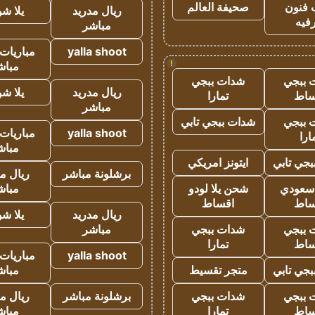
 فنون
صحيفة العالم
ريال مدريد
يلا ش
فيه
مباشر
yalla shoot
مباريات 
!
مباش
 ببجي
شدات ببجي
ريال مدريد
يلا ش
ساط
تمارا
مباشر
 ببجي
شدات ببجي تابي
yalla shoot
مباريات 
ارا
مباش
جي تابي
ايتونز امريكي
برشلونة مباشر
ريال م
 سعودي
شحن يلا لودو
مباش
ساط
اقساط
ريال مدريد
يلا ش
 ببجي
شدات ببجي
مباشر
ساط
تمارا
yalla shoot
مباريات 
جي تابي
متجر تقسيط
مباش
 ببجي
شدات ببجي
برشلونة مباشر
ريال م
ساط
تمارا
مباش