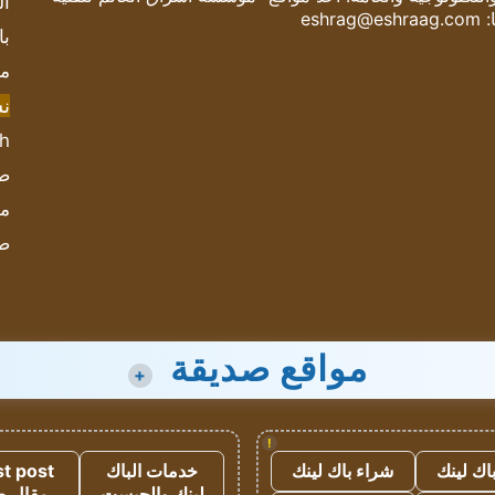
ال
:
eshrag@eshraag.com
با
مش
ن
sh
صحيف
مؤ
ص
مواقع صديقة
+
!
اك لينك
شراء باك لينك
خدمات الباك
t post
لينك والجيست
مقال 