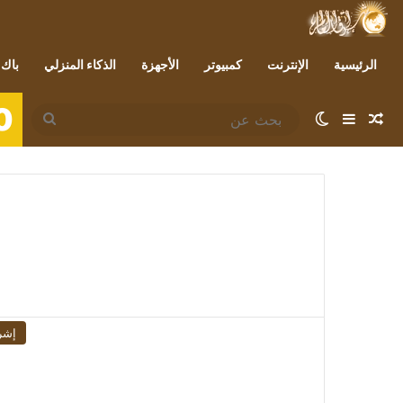
الرئيسية
الإنترنت
كمبيوتر
الأجهزة
الذكاء المنزلي
باك 
0
مقال عشوائي
إضافة عمود جانبي
الوضع المظلم
بحث
عن
إشر