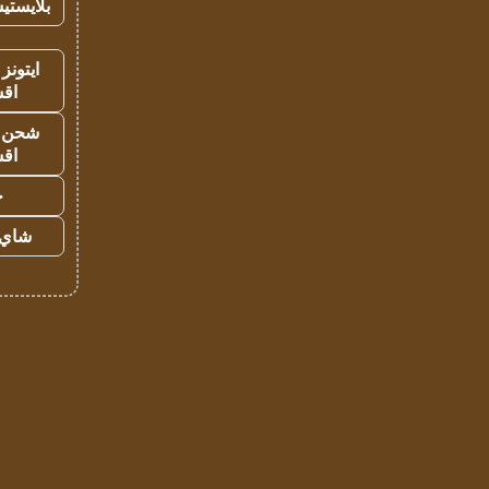
بلايستي
ايتونز
اق
شحن يل
اق
ح
شاي 