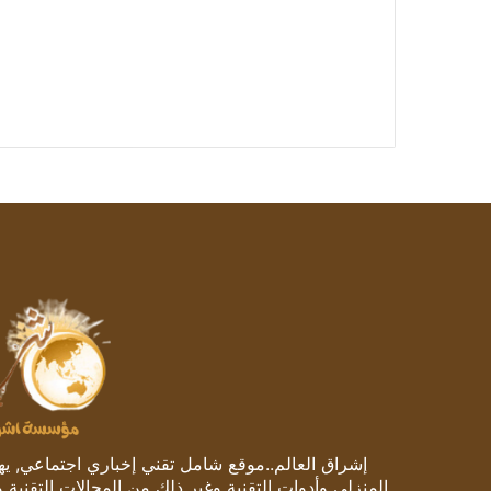
إشراق العالم..موقع شامل تقني إخباري اجتماعي, يهتم
المنزلي وأدوات التقنية وغير ذلك من المجالات التقنية 