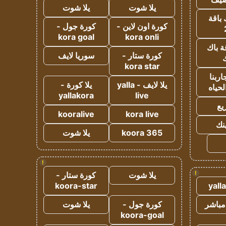
يلا شوت
يلا شوت
 باقة
كورة اون لاين -
كورة جول -
kora goal
kora onli
ة باك
كورة ستار -
سوريا لايف
ك
kora star
ربنا
يلا لايف - yalla
يلا كورة -
لحياه
yallakora
live
يع
kooralive
kora live
ينك
koora 365
يلا شوت
!
!
يلا شوت
كورة ستار -
koora-star
yall
مباشر
كورة جول -
يلا شوت
koora-goal