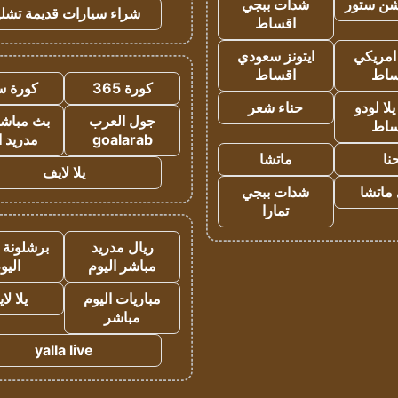
شن ستور
شدات ببجي
شراء سيارات قديمة تشلي
اقساط
 امريكي
ايتونز سعودي
ساط
اقساط
كورة 365
كورة س
ا لودو
حناء شعر
جول العرب
بث مباشر
ساط
goalarab
مدريد ا
نا
ماتشا
يلا لايف
ماتشا
شدات ببجي
تمارا
ريال مدريد
برشلونة 
مباشر اليوم
اليو
مباريات اليوم
يلا لا
مباشر
yalla live