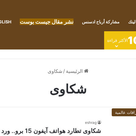
نشر مقال جيست بوست
لينك
مشاركة أرباح ادسنس
GLISH
1
الأكثر قراءة
الرئيسية
/
شكاوى
شكاوى
اقات عالمية
eshrag
شكاوى تطارد هواتف آيفون 15 برو.. ورد رسمي من أبل