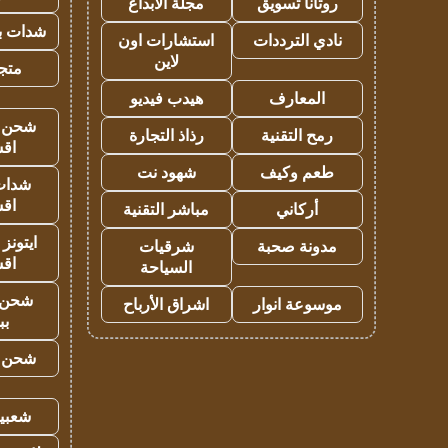
روتانا تسويق
مجلة الابداع
شدات بب
نادي الترددات
استشارات اون
لاين
متجر 
المعارف
هيدب فيديو
شحن يل
رمح التقنية
رذاذ التجارة
اق
طعم وكيف
شهود نت
شدات
اق
أركاني
مباشر التقنية
ايتونز
مدونة صحبة
شرقيات
اق
السياحة
شحن 
موسوعة انوار
اشراق الأرباح
بب
شحن يل
شعبية