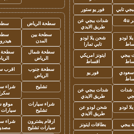
جي تابي
فور يو ستور
4u
شدات ببجي عن
سطحة الرياض
سطح
طريق الايدي
سطحة بين
سطح
ا لودو
شحن يلا لودو
المدن
هيدرو
ساط
تابي تمارا
سطحة شمال
سطحة 
 ببجي
ايتونز امريكي
الرياض
الري
ساط
اقساط
سطحة جنوب
اقرب س
 سعودي
فور يو
الرياض
ساط
تشليح
شراء سي
شدات
شدات ببجي عن
سكرا
جي
طريق الايدي
شراء سيارات
موقع ش
ا لودو
شحن لودو عن
تشليح
سيارات 
طريق الايدي
ارقام يشترون
شراء سي
 ببجي
بطاقات ايتونز
سيارات تشليح
مصدو