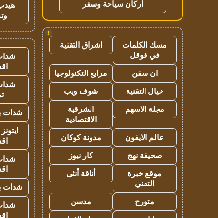
اركان سياحة وسفر
هيدب
وتر
!
مسك الكلمات
اشراق التقنية
في قوقل
شدات
اق
ان سفن
مرابع التكنولوجيا
شدات
خيال التقنية
شوف ويب
تم
مجلة الاسهم
الشرقية
شدات بب
الاقتصادية
ايتونز
عالم الايفون
مدونة كوكان
اق
صحيفة نهج
كار نيوز
شدات
اق
موقع خبرة
أناقة أنثى
التقني
شدات بب
متورخ
مدسن
شدات
اق