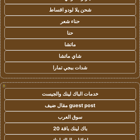
شحن يلا لودو اقساط
حناء شعر
حنا
ماتشا
شاي ماتشا
شدات ببجي تمارا
!
خدمات الباك لينك والجيست
guest post مقال ضيف
سوق العرب
باك لينك باقة 20