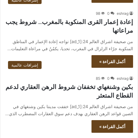
إشراقات عالمية
98
0
eshrag
إعادة إعمار القرى المنكوبة بالمغرب.. شروط يجب
مراعاتها
من صحيفة اشراق العالم 24:[ad_1] تواجه إعادة الإعمار في المناطق
المنكوبة جرّاء الزلزال في المغرب، تحديا، يكمُنُ في مراعاة التعليمات…
أكمل القراءة »
إشراقات عالمية
85
0
eshrag
بكين وشنغهاي تخففان شروط الرهن العقاري لدعم
القطاع المتعثر
من صحيفة اشراق العالم 24:[ad_1] خففت مدينتا بكين وشنغهاي في
الصين قواعد الرهن العقاري بهدف دعم سوق العقارات المضطرب الذي…
أكمل القراءة »