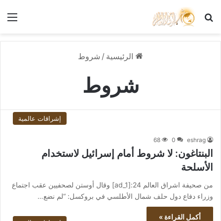
بحث عن
الق
الرئيسية
/
شروط
شروط
إشراقات عالمية
68
0
eshrag
البنتاغون: لا شروط أمام إسرائيل لاستخدام
الأسلحة
من صحيفة اشراق العالم 24:[ad_1] وقال أوستن لصحفيين عقب اجتماع
وزراء دفاع دول حلف شمال الأطلسي في بروكسل: “لم نضع…
أكمل القراءة »