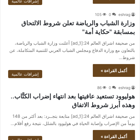
إشراقات عالمية
105
0
eshrag
وزارة الشباب والرياضة تعلن شروط الالتحاق
بمسابقة "حكاية أمة"
من صحيفة اشراق العالم 24:[ad_1] أعلنت وزارة الشباب والرياضة،
بالتعاون مع وزارة الدفاع ومجلس الشباب العربي للتنمية المتكاملة، عن
شروط…
أكمل القراءة »
إشراقات عالمية
86
0
eshrag
هوليوود تستعيد عافيتها بعد انتهاء إضراب الكتَّاب..
وهذه أبرز شروط الاتفاق
من صحيفة اشراق العالم 24:[ad_1] متابعة بتجــرد: بعد أكثر من 148
يوماً من الإضراب وإصابة الحياة في هوليوود بالشلل، نتيجة رفع أقلام…
أكمل القراءة »