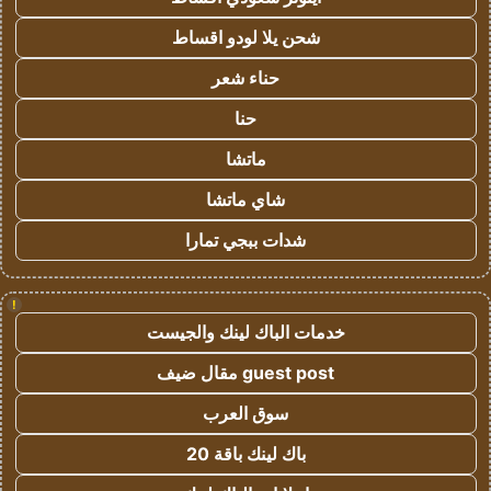
شحن يلا لودو اقساط
حناء شعر
حنا
ماتشا
شاي ماتشا
شدات ببجي تمارا
!
خدمات الباك لينك والجيست
guest post مقال ضيف
سوق العرب
باك لينك باقة 20