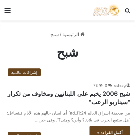
بحث عن
الق
الرئيسية
/
شبح
شبح
إشراقات عالمية
73
0
eshrag
شبح 2006 يخيم على اللبنانيين ومخاوف من تكرار
"سيناريو الرعب"
من صحيفة اشراق العالم 24:[ad_1] أما لسان حالهم هذه الأيام فيتساءل:
“هل ستقع الحرب في بلادنا؟ وأين؟ ومتى؟”. وفي حين…
أكمل القراءة »