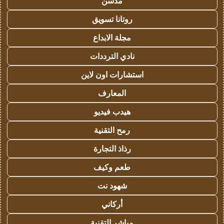
مدسن
روتانا تسويق
مجلة الابداع
نادي الترددات
استشارات اون لاين
المعارف
هيدب فيديو
رمح التقنية
رذاذ التجارة
طعم وكيف
شهود نت
أركاني
مباشر التقنية