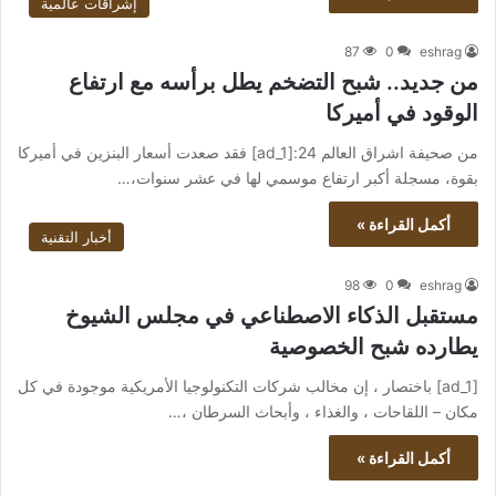
إشراقات عالمية
87
0
eshrag
من جديد.. شبح التضخم يطل برأسه مع ارتفاع
الوقود في أميركا
من صحيفة اشراق العالم 24:[ad_1] فقد صعدت أسعار البنزين في أميركا
بقوة، مسجلة أكبر ارتفاع موسمي لها في عشر سنوات،…
أكمل القراءة »
أخبار التقنية
98
0
eshrag
مستقبل الذكاء الاصطناعي في مجلس الشيوخ
يطارده شبح الخصوصية
[ad_1] باختصار ، إن مخالب شركات التكنولوجيا الأمريكية موجودة في كل
مكان – اللقاحات ، والغذاء ، وأبحاث السرطان ،…
أكمل القراءة »