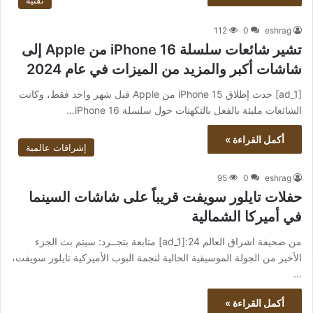
تقنية
112
0
eshrag
تشير شائعات سلسلة iPhone 16 من Apple إلى
شاشات أكبر والمزيد من الميزات في عام 2024
[ad_1] حدث إطلاق iPhone 15 من Apple قبل شهر واحد فقط، وكانت
الشائعات مليئة بالفعل بالتكهنات حول سلسلة iPhone 16…
أكمل القراءة »
إشراقات عالمية
95
0
eshrag
حفلات تايلور سويفت قريباً على شاشات السينما
في أميركا الشمالية
من صحيفة اشراق العالم 24:[ad_1] متابعة بتجــرد: سيتم بث الجزء
الأخير من الجولة الموسيقية الحالية لنجمة البوب الأميركية تايلور سويفت،
…
أكمل القراءة »