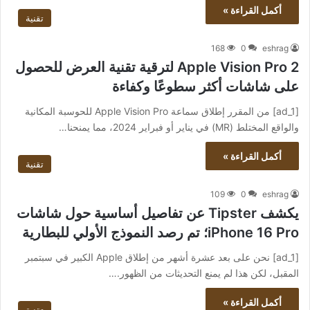
أكمل القراءة »
تقنية
168
0
eshrag
Apple Vision Pro 2 لترقية تقنية العرض للحصول
على شاشات أكثر سطوعًا وكفاءة
[ad_1] من المقرر إطلاق سماعة Apple Vision Pro للحوسبة المكانية
والواقع المختلط (MR) في يناير أو فبراير 2024، مما يمنحنا…
أكمل القراءة »
تقنية
109
0
eshrag
يكشف Tipster عن تفاصيل أساسية حول شاشات
iPhone 16 Pro؛ تم رصد النموذج الأولي للبطارية
[ad_1] نحن على بعد عشرة أشهر من إطلاق Apple الكبير في سبتمبر
المقبل، لكن هذا لم يمنع التحديثات من الظهور.…
أكمل القراءة »