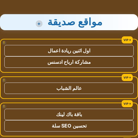
مواقع صديقة
+
!
اول اثنين ريادة اعمال
مشاركة ارباح ادسنس
!
عالم الشباب
!
باقة باك لينك
تحسين SEO سلة