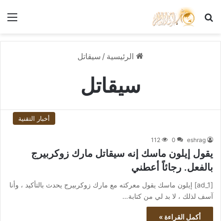
بحث عن
الق
الرئيسية
/
سيقاتل
سيقاتل
أخبار التقنية
112
0
eshrag
يقول إيلون ماسك إنه سيقاتل مارك زوكربيرج
بالفعل. رجائاً أعطني
[ad_1] إيلون ماسك يقول معركته مع مارك زوكربيرج يحدث بالتأكيد ، وأنا
آسف لذلك ، لا بد لي من كتابة…
أكمل القراءة »