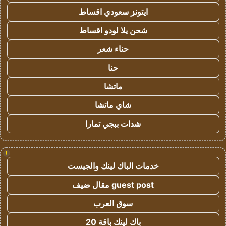
ايتونز سعودي اقساط
شحن يلا لودو اقساط
حناء شعر
حنا
ماتشا
شاي ماتشا
شدات ببجي تمارا
!
خدمات الباك لينك والجيست
guest post مقال ضيف
سوق العرب
باك لينك باقة 20