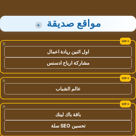
مواقع صديقة
+
!
اول اثنين ريادة اعمال
مشاركة ارباح ادسنس
!
عالم الشباب
!
باقة باك لينك
تحسين SEO سلة