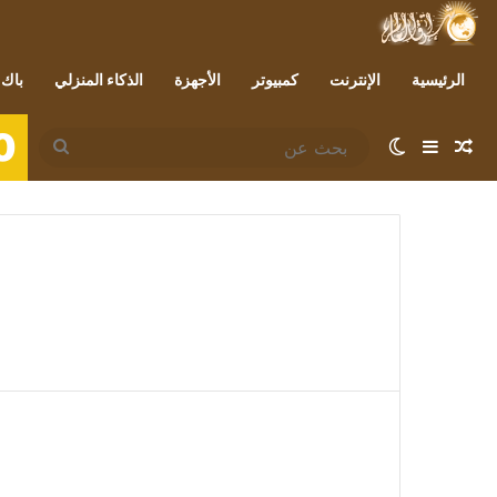
الرئيسية
الإنترنت
كمبيوتر
الأجهزة
الذكاء المنزلي
باك 
0
مقال عشوائي
إضافة عمود جانبي
الوضع المظلم
بحث
عن