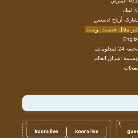
ذكاء المنزلي
ك لينك
اركة أرباح ادسنس
شر مقال جيست بوست
Engli
ة 24 لمعلوماتك
سسة اشراق العالم
فحات
!
!
koora live
koora live
gues
ضيف