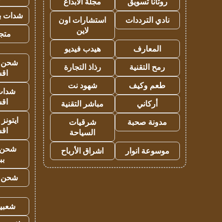
روتانا تسويق
مجلة الابداع
شدات بب
نادي الترددات
استشارات اون
لاين
متجر 
المعارف
هيدب فيديو
شحن يل
رمح التقنية
رذاذ التجارة
اق
طعم وكيف
شهود نت
شدات
اق
أركاني
مباشر التقنية
ايتونز
مدونة صحبة
شرقيات
اق
السياحة
شحن 
موسوعة انوار
اشراق الأرباح
بب
شحن يل
شعبية