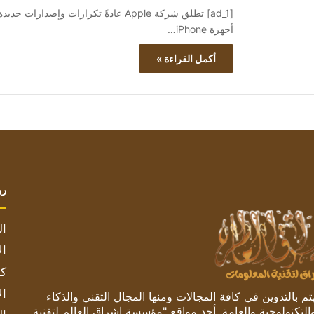
[ad_1] تطلق شركة Apple عادةً تكرارات 
أجهزة iPhone…
أكمل القراءة »
رو
ال
ال
كم
ال
 بالتدوين في كافة المجالات ومنها المجال التقني والذكاء
والتكنولوجية والعامة. أحد مواقع "مؤسسة اشراق العالم لتقنية