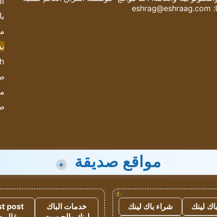
ال
:
eshrag@eshraag.com
با
مش
ن
sh
صحيف
مؤ
ص
مواقع صديقة
+
!
اك لينك
شراء باك لينك
خدمات الباك
t post
لينك والجيست
مقال 