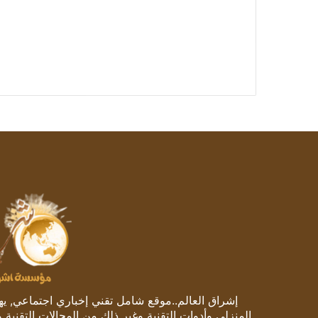
إشراق العالم..موقع شامل تقني إخباري اجتماعي, يهتم
المنزلي وأدوات التقنية وغير ذلك من المجالات التقنية 