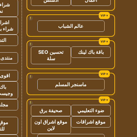
شراء 
نص
!
اشراق
عالم الشباب
شراء با
الت
!
باقة باك لينك
تحسين SEO
منتدى 
سلة
اقوى 
!
ماسنجر المسلم
باك 
وجيست
!
مجلة 
ضوء التعليمي
صحيفة برق
موقع اشراقات
موقع اشراق اون
موقع
لاين
للت