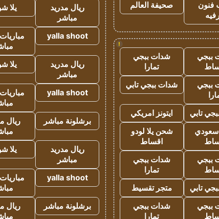
 فنون
صحيفة العالم
ريال مدريد
يلا ش
فيه
مباشر
yalla shoot
مباريات 
!
مباش
 ببجي
شدات ببجي
ريال مدريد
يلا ش
ساط
تمارا
مباشر
 ببجي
شدات ببجي تابي
yalla shoot
مباريات 
ارا
مباش
جي تابي
ايتونز امريكي
برشلونة مباشر
ريال م
 سعودي
شحن يلا لودو
مباش
ساط
اقساط
ريال مدريد
يلا ش
 ببجي
شدات ببجي
مباشر
ساط
تمارا
yalla shoot
مباريات 
جي تابي
متجر تقسيط
مباش
 ببجي
شدات ببجي
برشلونة مباشر
ريال م
ساط
تمارا
مباش