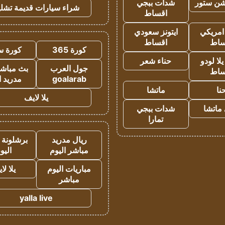
شن ستور
شدات ببجي
شراء سيارات قديمة تشلي
اقساط
 امريكي
ايتونز سعودي
ساط
اقساط
كورة 365
كورة س
ا لودو
حناء شعر
جول العرب
بث مباشر
ساط
goalarab
مدريد ا
نا
ماتشا
يلا لايف
ماتشا
شدات ببجي
تمارا
ريال مدريد
برشلونة 
مباشر اليوم
اليو
مباريات اليوم
يلا لا
مباشر
yalla live