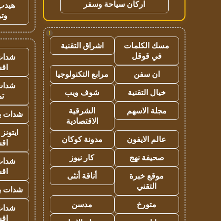
اركان سياحة وسفر
هيدب
وتر
!
مسك الكلمات
اشراق التقنية
في قوقل
شدات
اق
ان سفن
مرابع التكنولوجيا
شدات
خيال التقنية
شوف ويب
تم
مجلة الاسهم
الشرقية
شدات بب
الاقتصادية
ايتونز
عالم الايفون
مدونة كوكان
اق
صحيفة نهج
كار نيوز
شدات
اق
موقع خبرة
أناقة أنثى
التقني
شدات بب
متورخ
مدسن
شدات
اق