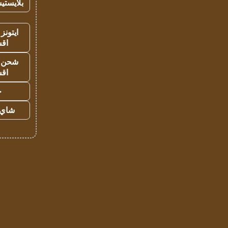
بلايستي
ايتونز
اق
شحن يل
اق
ح
شاي 