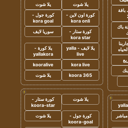
يلا شوت
يلا شوت
 باقة
كورة اون لاين -
كورة جول -
kora goal
kora onli
ة باك
كورة ستار -
سوريا لايف
ك
kora star
ربنا
يلا لايف - yalla
يلا كورة -
لحياه
yallakora
live
يع
kooralive
kora live
ينك
koora 365
يلا شوت
!
!
يلا شوت
كورة ستار -
koora-star
yall
مباشر
كورة جول -
يلا شوت
koora-goal