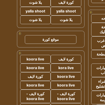
كورة لايف
يلا شوت
yalla shoot
yalla shoot
!
ه
يلا شوت
يلا شوت
ة
ليك
!
موقع كورة
غرب
اض
!
طحة
كورة لايف
koora live
ارات
kora live
koora live
ب
koora live
كورة لايف
راء
koora live
koora live
تشليح
كورة لايف -
كورة لايف -
ارات
koora live
koora live
مة