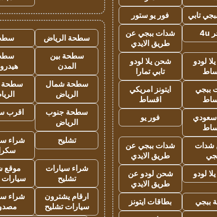
جي تابي
فور يو ستور
4u
شدات ببجي عن
سطحة الرياض
سطح
طريق الايدي
سطحة بين
سطح
ا لودو
شحن يلا لودو
المدن
هيدرو
ساط
تابي تمارا
سطحة شمال
سطحة 
 ببجي
ايتونز امريكي
الرياض
الري
ساط
اقساط
سطحة جنوب
اقرب س
 سعودي
فور يو
الرياض
ساط
تشليح
شراء سي
شدات
شدات ببجي عن
سكرا
جي
طريق الايدي
شراء سيارات
موقع ش
ا لودو
شحن لودو عن
تشليح
سيارات 
طريق الايدي
ارقام يشترون
شراء سي
 ببجي
بطاقات ايتونز
سيارات تشليح
مصدو