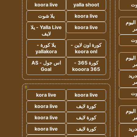
وت
yalla shoot
koora live
koora live
يلا شوت
اليوم
koora live
Yalla Live - يلا
ر
لايف
وت
كورة اون لاين -
يلا كورة -
yallakora
koora onl
اليوم
كورة 365 -
اس جول - AS
ر
Goal
kooora 365
دريد
ر
!
وت
kora live
koora live
كورة لايف
koora live
اليوم
ر
كورة لايف
koora live
دريد
كورة لايف
koora live
ر