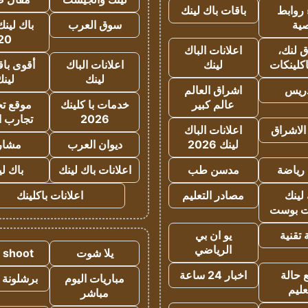
روابط
باقات باك لينك
ية
سوق العرب
باك لينك
20
 لنك،
اعلانات الباك
كلينكات
لينك
اعلانات الباك
أقوى باق
لينك
لين
دريس
اشراق العالم
عالم كبير
خدمات با كلينك
موقع تجا
2026
تجارب ا
الاشراق
اعلانات الباك
لينك 2026
ديوان العرب
مشار
رياضة
مدسن طب
اعلانات باك لينك
باك ل
لينك
مصادر التعليم
اعلانات باكلينك
 بوست
تقنية
يو ان بي
الرياضي
يلا شوت
a shoot
 حالة
اخبار 24 ساعة
مباريات اليوم
برشلونة 
عليم
مباشر