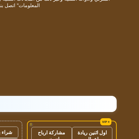
المعلومات" اتصل بنا
!
شراء ب
اول اثنين ريادة
مشاركة ارباح
اعمال
ادسنس