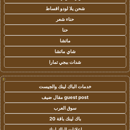
شحن يلا لودو اقساط
حناء شعر
حنا
ماتشا
شاي ماتشا
شدات ببجي تمارا
!
خدمات الباك لينك والجيست
guest post مقال ضيف
سوق العرب
باك لينك باقة 20
اعلانات الباك لينك