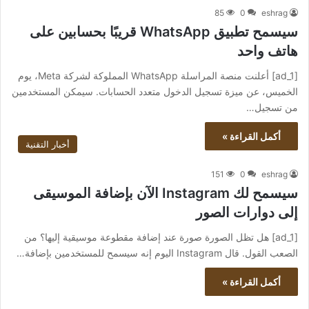
85
0
eshrag
سيسمح تطبيق WhatsApp قريبًا بحسابين على
هاتف واحد
[ad_1] أعلنت منصة المراسلة WhatsApp المملوكة لشركة Meta، يوم
الخميس، عن ميزة تسجيل الدخول متعدد الحسابات. سيمكن المستخدمين
من تسجيل…
أكمل القراءة »
أخبار التقنية
151
0
eshrag
سيسمح لك Instagram الآن بإضافة الموسيقى
إلى دوارات الصور
[ad_1] هل تظل الصورة صورة عند إضافة مقطوعة موسيقية إليها؟ من
الصعب القول. قال Instagram اليوم إنه سيسمح للمستخدمين بإضافة…
أكمل القراءة »