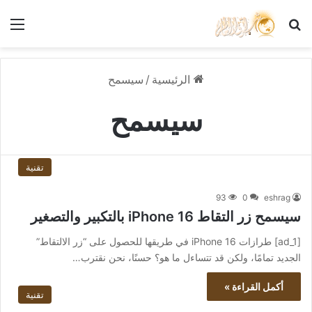
بحث عن
الق
الرئيسية
/
سيسمح
سيسمح
تقنية
93
0
eshrag
سيسمح زر التقاط iPhone 16 بالتكبير والتصغير
[ad_1] طرازات iPhone 16 في طريقها للحصول على “زر الالتقاط”
الجديد تمامًا، ولكن قد تتساءل ما هو؟ حسنًا، نحن نقترب…
أكمل القراءة »
تقنية