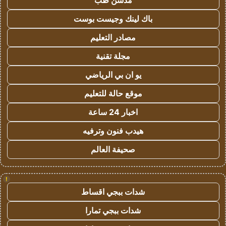
مدسن طب
باك لينك وجيست بوست
مصادر التعليم
مجلة تقنية
يو ان بي الرياضي
موقع حالة للتعليم
اخبار 24 ساعة
هيدب فنون وترفيه
صحيفة العالم
!
شدات ببجي اقساط
شدات ببجي تمارا