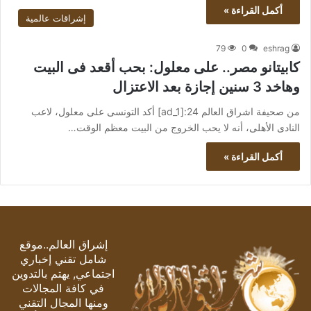
أكمل القراءة »
إشراقات عالمية
79
0
eshrag
كابيتانو مصر.. على معلول: بحب أقعد فى البيت
وهاخد 3 سنين إجازة بعد الاعتزال
من صحيفة اشراق العالم 24:[ad_1] أكد التونسى على معلول، لاعب
النادى الأهلى، أنه لا يحب الخروج من البيت معظم الوقت…
أكمل القراءة »
إشراق العالم..موقع
شامل تقني إخباري
اجتماعي, يهتم بالتدوين
في كافة المجالات
ومنها المجال التقني