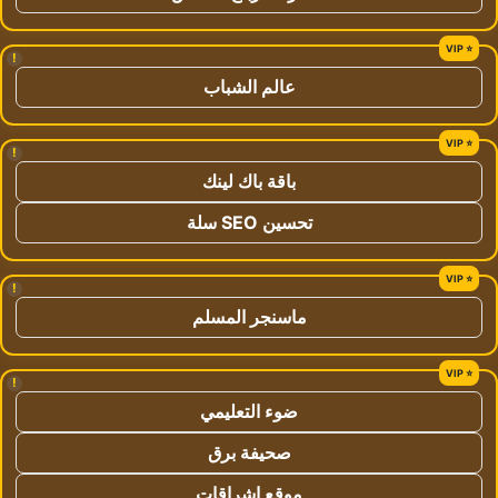
!
عالم الشباب
!
باقة باك لينك
تحسين SEO سلة
!
ماسنجر المسلم
!
ضوء التعليمي
صحيفة برق
موقع اشراقات