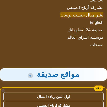
باك لينك
مشاركة أرباح ادسنس
نشر مقال جيست بوست
English
صحيفة 24 لمعلوماتك
مؤسسة اشراق العالم
صفحات
مواقع صديقة
+
!
اول اثنين ريادة اعمال
مشاركة ارباح ادسنس