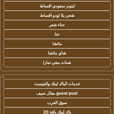
ايتونز سعودي اقساط
شحن يلا لودو اقساط
حناء شعر
حنا
ماتشا
شاي ماتشا
شدات ببجي تمارا
!
خدمات الباك لينك والجيست
guest post مقال ضيف
سوق العرب
باك لينك باقة 20