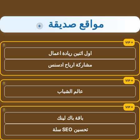
مواقع صديقة
+
!
اول اثنين ريادة اعمال
مشاركة ارباح ادسنس
!
عالم الشباب
!
باقة باك لينك
تحسين SEO سلة