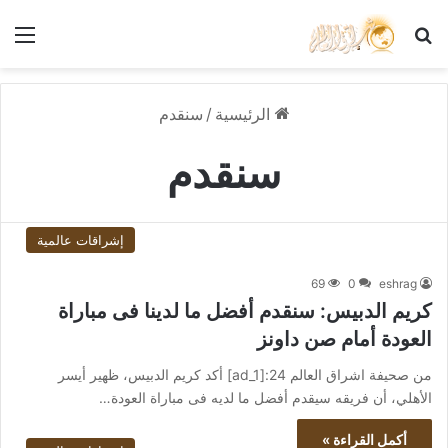
بحث عن
الق
الرئيسية
/
سنقدم
سنقدم
إشراقات عالمية
69
0
eshrag
كريم الدبيس: سنقدم أفضل ما لدينا فى مباراة
العودة أمام صن داونز
من صحيفة اشراق العالم 24:[ad_1] أكد كريم الدبيس، ظهير أيسر
الأهلي، أن فريقه سيقدم أفضل ما لديه فى مباراة العودة…
أكمل القراءة »