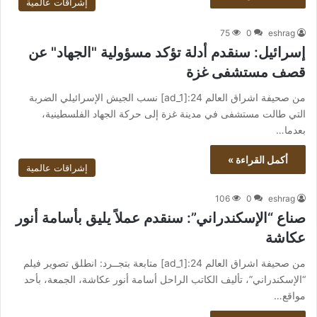
إشراقات عالمية
75
0
eshrag
إسرائيل: سنقدم أدلة تؤكد مسؤولية "الجهاد" عن
قصف مستشفى غزة
من صحيفة اشراق العالم 24:[ad_1] نسب الجيش الإسرائيلي الضربة
التي طالت مستشفى في مدينة غزة إلى حركة الجهاد الفلسطينية،
بعدما…
أكمل القراءة »
إشراقات عالمية
106
0
eshrag
صناع “الإسكندراني”: سنقدم عملاً يليق بأسامة أنور
عكاشة
من صحيفة اشراق العالم 24:[ad_1] متابعة بتجــرد: انطلق تصوير فيلم
“الإسكندراني”، تأليف الكاتب الراحل أسامة أنور عكاشة، الجمعة، بأحد
مواقع…