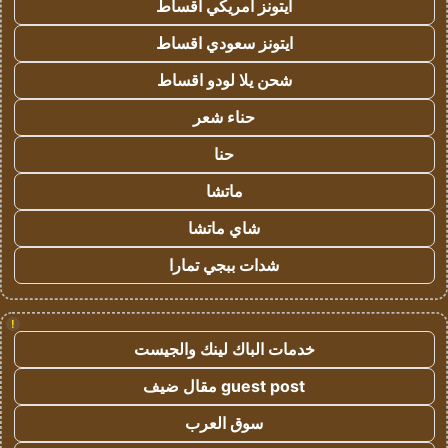
ايتونز امريكي اقساط
ايتونز سعودي اقساط
شحن يلا لودو اقساط
حناء شعر
حنا
ماتشا
شاي ماتشا
شدات ببجي تمارا
!
خدمات الباك لينك والجيست
guest post مقال ضيف
سوق العرب