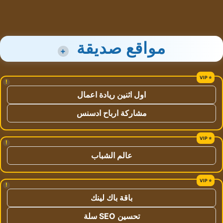
مواقع صديقة
+
!
اول اثنين ريادة اعمال
مشاركة ارباح ادسنس
!
عالم الشباب
!
باقة باك لينك
تحسين SEO سلة