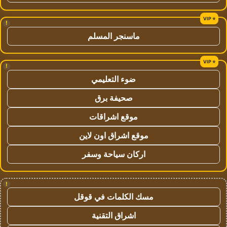
!
ماسنجر المسلم
!
ضوء التعليمي
صحيفة برق
موقع اشراقات
موقع اشراق اون لاين
اركان سياحة وسفر
!
مسك الكلمات في قوقل
اشراق التقنية