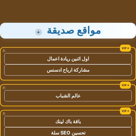
مواقع صديقة
+
!
اول اثنين ريادة اعمال
مشاركة ارباح ادسنس
!
عالم الشباب
!
باقة باك لينك
تحسين SEO سلة