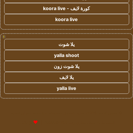
كورة لايف - koora live
koora live
!
يلا شوت
yalla shoot
يلا شوت زون
يلا لايف
yalla live
© حقوق النشر 2026، جميع الحقوق محفوظة لمؤسسة اشراق لتقنية
المعلومات- سجل تجاري رقم 1009094205 |
للإعلانات