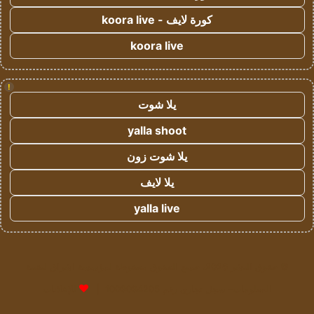
كورة لايف - koora live
koora live
!
يلا شوت
yalla shoot
يلا شوت زون
يلا لايف
yalla live
© حقوق النشر 2026، جميع الحقوق محفوظة لمؤسسة اشراق لتقنية
المعلومات- سجل تجاري رقم 1009094205 |
للإعلانات