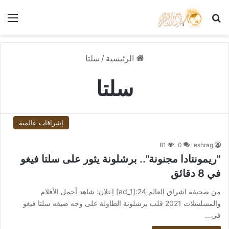
بحث عن
الق
الرئيسية
/
سلتا
سلتا
إشراقات عالمية
81
0
eshrag
"ريمونتادا مجنونة".. برشلونة يثور على سلتا فيغو
في 8 دقائق
من صحيفة اشراق العالم 24:[ad_1] إعلان: شاهد أجمل الأفلام
والمسلسلات 2021 قلب برشلونة الطاولة على وجه ضيفه سلتا فيغو
في…