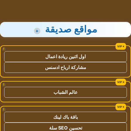
مواقع صديقة
+
!
اول اثنين ريادة اعمال
مشاركة ارباح ادسنس
!
عالم الشباب
!
باقة باك لينك
تحسين SEO سلة