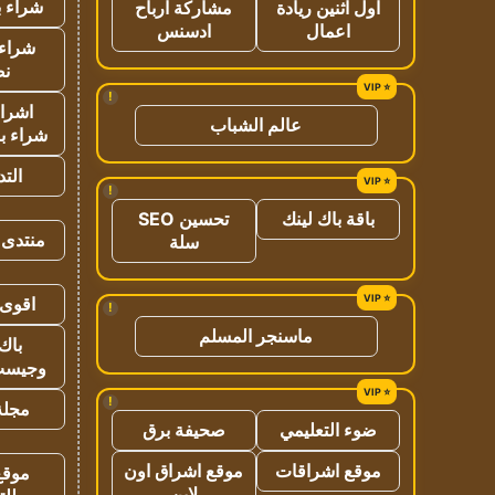
شراء ب
اول اثنين ريادة
مشاركة ارباح
اعمال
ادسنس
شراء 
نص
!
اشراق
عالم الشباب
شراء با
الت
!
باقة باك لينك
تحسين SEO
منتدى 
سلة
اقوى 
!
ماسنجر المسلم
باك 
وجيست
!
مجلة 
ضوء التعليمي
صحيفة برق
موقع اشراقات
موقع اشراق اون
موقع
لاين