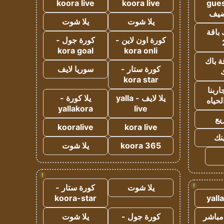
koora live
koora live
gues
ضيف
يلا شوت
يلا شوت
 باقة
كورة اون لاين -
كورة جول -
kora goal
kora onli
ة باك
كورة ستار -
سوريا لايف
ك
kora star
ربنا
يلا لايف - yalla
يلا كورة -
لحياه
yallakora
live
يع
kooralive
kora live
ينك
koora 365
يلا شوت
!
!
يلا شوت
كورة ستار -
koora-star
yall
مباشر
كورة جول -
يلا شوت