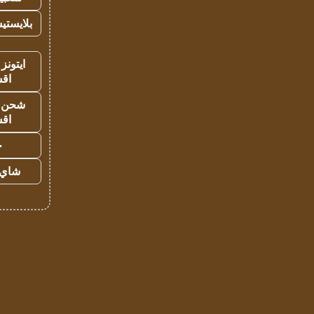
بلايستي
ايتونز
اق
شحن يل
اق
ح
شاي 