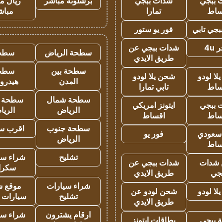
 ببجي
شدات ببجي
برشلونة مباشر
ريال م
ساط
تمارا
مباش
جي تابي
فور يو ستور
4u
شدات ببجي عن
سطحة الرياض
سطح
طريق الايدي
سطحة بين
سطح
ا لودو
شحن يلا لودو
المدن
هيدرو
ساط
تابي تمارا
سطحة شمال
سطحة 
 ببجي
ايتونز امريكي
الرياض
الري
ساط
اقساط
سطحة جنوب
اقرب س
 سعودي
فور يو
الرياض
ساط
تشليح
شراء سي
شدات
شدات ببجي عن
سكرا
جي
طريق الايدي
شراء سيارات
موقع ش
ا لودو
شحن لودو عن
تشليح
سيارات 
طريق الايدي
ارقام يشترون
شراء سي
 ببجي
بطاقات ايتونز