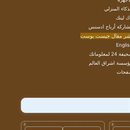
ذكاء المنزلي
ك لينك
اركة أرباح ادسنس
شر مقال جيست بوست
Engli
ة 24 لمعلوماتك
سسة اشراق العالم
فحات
!
!