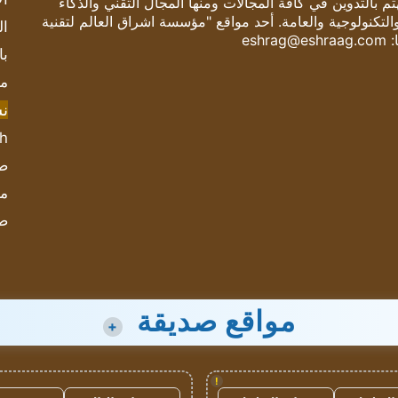
 بالتدوين في كافة المجالات ومنها المجال التقني والذكاء
والتكنولوجية والعامة. أحد مواقع "مؤسسة اشراق العالم لتقنية
ال
:
eshrag@eshraag.com
با
مش
ن
sh
صحيف
مؤ
ص
مواقع صديقة
+
!