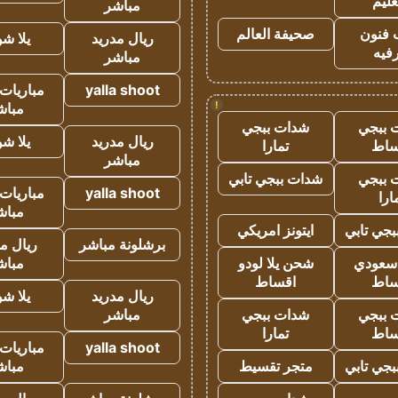
عليم
مباشر
 فنون
صحيفة العالم
ريال مدريد
يلا ش
فيه
مباشر
yalla shoot
مباريات 
!
مباش
 ببجي
شدات ببجي
ريال مدريد
يلا ش
ساط
تمارا
مباشر
 ببجي
شدات ببجي تابي
yalla shoot
مباريات 
ارا
مباش
جي تابي
ايتونز امريكي
برشلونة مباشر
ريال م
 سعودي
شحن يلا لودو
مباش
ساط
اقساط
ريال مدريد
يلا ش
 ببجي
شدات ببجي
مباشر
ساط
تمارا
yalla shoot
مباريات 
جي تابي
متجر تقسيط
مباش