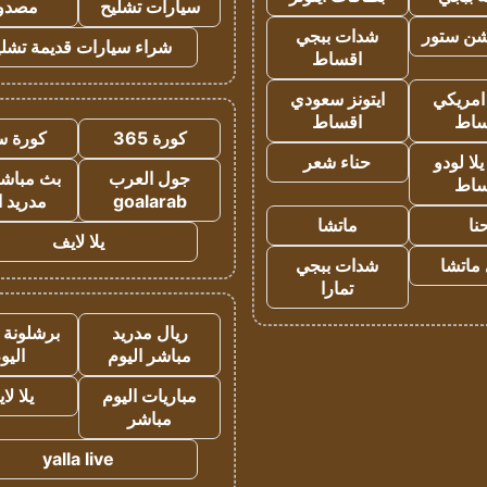
سيارات تشليح
مصدو
شن ستور
شدات ببجي
شراء سيارات قديمة تشلي
اقساط
 امريكي
ايتونز سعودي
ساط
اقساط
كورة 365
كورة س
ا لودو
حناء شعر
جول العرب
بث مباشر
ساط
goalarab
مدريد ا
نا
ماتشا
يلا لايف
ماتشا
شدات ببجي
تمارا
ريال مدريد
برشلونة 
مباشر اليوم
اليو
مباريات اليوم
يلا لا
مباشر
yalla live