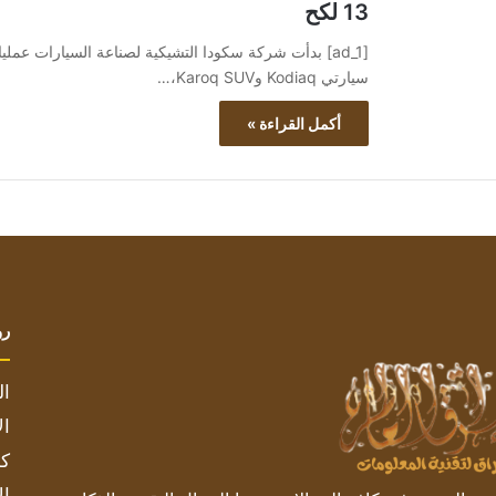
13 لكح
[ad_1] بدأت شركة سكودا التشيكية لصناعة السيارات عملي
سيارتي Kodiaq وKaroq SUV،…
أكمل القراءة »
رو
ال
ال
كم
ال