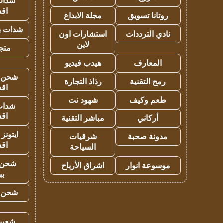
شدات
اق
روتانا تسويق
مجلة الابداع
شدات بب
نادي الترددات
استشارات اون
لاين
متجر 
المعارف
هيدب فيديو
شحن يل
رمح التقنية
رذاذ التجارة
اق
طعم وكيف
شهود نت
شدات
اق
أركاني
مباشر التقنية
ايتونز
مدونة صحبة
شرقيات
اق
السياحة
شحن 
موسوعة انوار
اشراق الأرباح
بب
شحن يل
شعبية