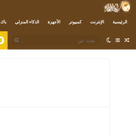
الرئيسية
الإنترنت
كمبيوتر
الأجهزة
الذكاء المنزلي
باك 
0
مقال عشوائي
إضافة عمود جانبي
الوضع المظلم
بحث
عن