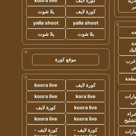
دريد
كورة لايف
koora live
ر
كورة لايف
يلا شوت
yalla shoot
yalla shoot
!
ه
يلا شوت
يلا شوت
ة
ليك
!
موقع كورة
غرب
اض
!
طحة
كورة لايف
koora live
ارات
kora live
koora live
ب
koora live
كورة لايف
راء
koora live
koora live
تشليح
كورة لايف -
كورة لايف -
ارات