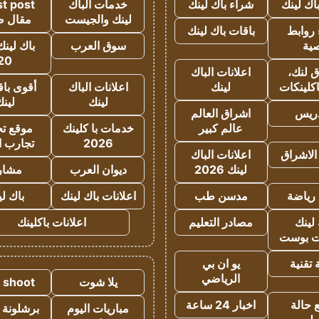
اك لينك
شراء باك لينك
خدمات الباك
t post
لينك والجيست
مقال 
روابط
باقات باك لينك
ية
سوق العرب
باك لينك
20
 لنك،
اعلانات الباك
كلينكات
لينك
اعلانات الباك
أقوى باق
لينك
لين
دريس
اشراق العالم
عالم كبير
خدمات با كلينك
موقع تجا
2026
تجارب ا
الاشراق
اعلانات الباك
لينك 2026
ديوان العرب
مشار
رياضة
مدسن طب
اعلانات باك لينك
باك ل
لينك
مصادر التعليم
اعلانات باكلينك
 بوست
تقنية
يو ان بي
الرياضي
يلا شوت
a shoot
 حالة
اخبار 24 ساعة
مباريات اليوم
برشلونة 