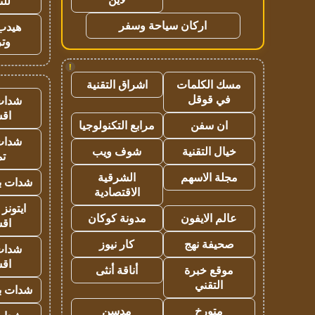
للت
اركان سياحة وسفر
هيدب
وتر
!
مسك الكلمات
اشراق التقنية
في قوقل
شدات
اق
ان سفن
مرابع التكنولوجيا
شدات
خيال التقنية
شوف ويب
تم
مجلة الاسهم
الشرقية
شدات بب
الاقتصادية
ايتونز
عالم الايفون
مدونة كوكان
اق
صحيفة نهج
كار نيوز
شدات
اق
موقع خبرة
أناقة أنثى
التقني
شدات بب
متورخ
مدسن