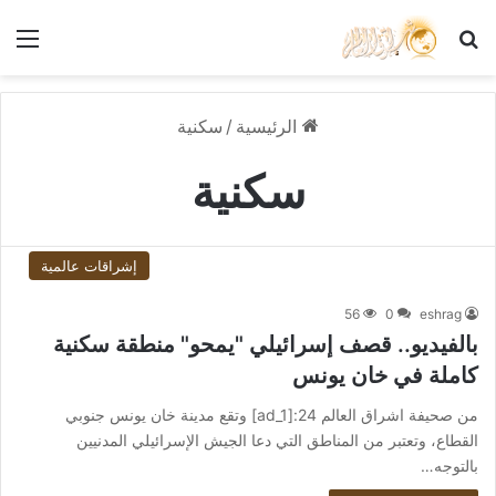
بحث عن
الق
الرئيسية
/
سكنية
سكنية
إشراقات عالمية
56
0
eshrag
بالفيديو.. قصف إسرائيلي "يمحو" منطقة سكنية
كاملة في خان يونس
من صحيفة اشراق العالم 24:[ad_1] وتقع مدينة خان يونس جنوبي
القطاع، وتعتبر من المناطق التي دعا الجيش الإسرائيلي المدنيين
بالتوجه…