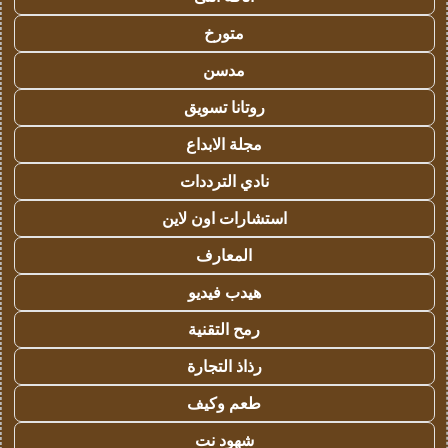
متورخ
مدسن
روتانا تسويق
مجلة الابداع
نادي الترددات
استشارات اون لاين
المعارف
هيدب فيديو
رمح التقنية
رذاذ التجارة
طعم وكيف
شهود نت