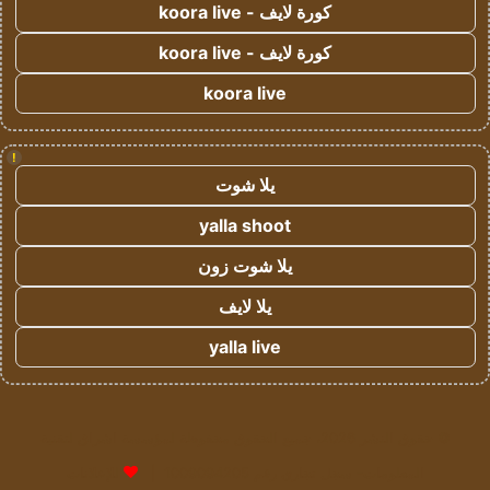
كورة لايف - koora live
كورة لايف - koora live
koora live
!
يلا شوت
yalla shoot
يلا شوت زون
يلا لايف
yalla live
© حقوق النشر 2026، جميع الحقوق محفوظة لمؤسسة اشراق لتقنية
المعلومات- سجل تجاري رقم 1009094205 |
للإعلانات