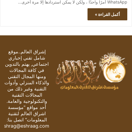
WhatsApp أمرًا واحدًا ، ولكن لا يمكن استردادها إلا مرة أخرى…
أكمل القراءة »
إشراق العالم..موقع
شامل تقني إخباري
اجتماعي, يهتم بالتدوين
في كافة المجالات
ومنها المجال التقني
والذكاء المنزلي وأدوات
التقنية وغير ذلك من
المجالات التقنية
والتكنولوجية والعامة.
أحد مواقع "مؤسسة
اشراق العالم لتقنية
المعلومات" اتصل بنا:
eshrag@eshraag.com