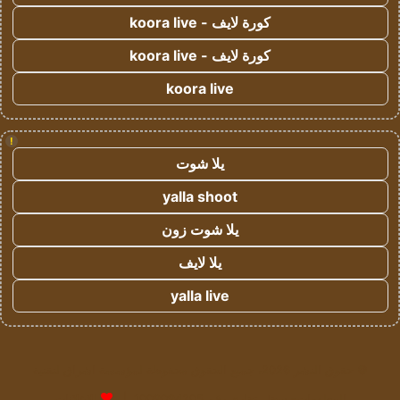
كورة لايف - koora live
كورة لايف - koora live
koora live
!
يلا شوت
yalla shoot
يلا شوت زون
يلا لايف
yalla live
© حقوق النشر 2026، جميع الحقوق محفوظة لمؤسسة اشراق لتقنية
المعلومات- سجل تجاري رقم 1009094205 |
للإعلانات