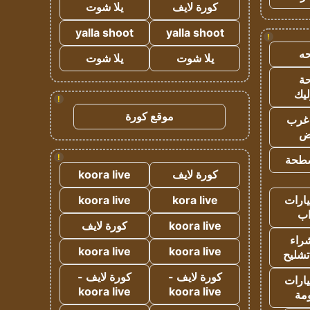
كورة لايف
يلا شوت
yalla shoot
yalla shoot
!
ه
يلا شوت
يلا شوت
ة
ليك
!
موقع كورة
غرب
اض
!
طحة
كورة لايف
koora live
ارات
kora live
koora live
ب
koora live
كورة لايف
راء
koora live
koora live
تشليح
كورة لايف -
كورة لايف -
ارات
koora live
koora live
مة