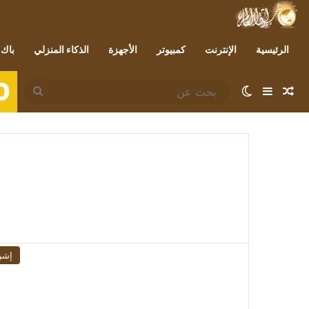
الرئيسية
الإنترنت
كمبيوتر
الأجهزة
الذكاء المنزلي
باك 
0
مقال عشوائي
إضافة عمود جانبي
الوضع المظلم
بحث
عن
إشر