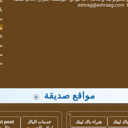
ال
:
eshrag@eshraag.com
با
مش
ن
sh
صحيف
مؤ
ص
مواقع صديقة
+
!
اك لينك
شراء باك لينك
خدمات الباك
t post
لينك والجيست
مقال 