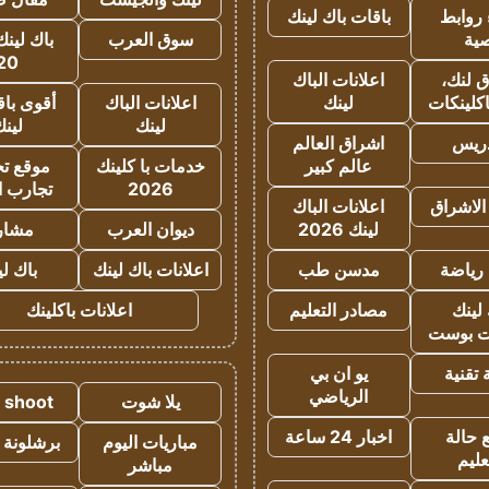
روابط
باقات باك لينك
ية
سوق العرب
باك لينك
20
 لنك،
اعلانات الباك
كلينكات
لينك
اعلانات الباك
أقوى باق
لينك
لين
دريس
اشراق العالم
عالم كبير
خدمات با كلينك
موقع تجا
2026
تجارب ا
الاشراق
اعلانات الباك
لينك 2026
ديوان العرب
مشار
رياضة
مدسن طب
اعلانات باك لينك
باك ل
لينك
مصادر التعليم
اعلانات باكلينك
 بوست
تقنية
يو ان بي
الرياضي
يلا شوت
a shoot
 حالة
اخبار 24 ساعة
مباريات اليوم
برشلونة 
عليم
مباشر