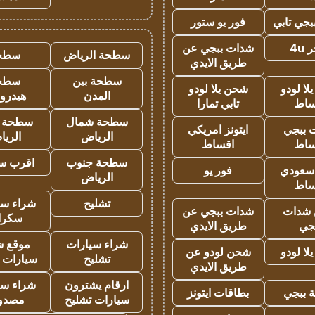
جي تابي
فور يو ستور
4u
شدات ببجي عن
سطحة الرياض
سطح
طريق الايدي
سطحة بين
سطح
ا لودو
شحن يلا لودو
المدن
هيدرو
ساط
تابي تمارا
سطحة شمال
سطحة 
 ببجي
ايتونز امريكي
الرياض
الري
ساط
اقساط
سطحة جنوب
اقرب س
 سعودي
فور يو
الرياض
ساط
تشليح
شراء سي
شدات
شدات ببجي عن
سكرا
جي
طريق الايدي
شراء سيارات
موقع ش
ا لودو
شحن لودو عن
تشليح
سيارات 
طريق الايدي
ارقام يشترون
شراء سي
 ببجي
بطاقات ايتونز
سيارات تشليح
مصدو