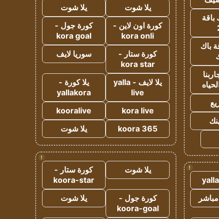
يلا شوت
يلا شوت
 باقة
كورة اون لاين -
كورة جول -
kora goal
kora onli
ة باك
كورة ستار -
سوريا لايف
ك
kora star
ربنا
يلا لايف - yalla
يلا كورة -
لحياه
yallakora
live
يع
kooralive
kora live
ينك
koora 365
يلا شوت
!
!
يلا شوت
كورة ستار -
koora-star
yall
مباشر
كورة جول -
يلا شوت
koora-goal