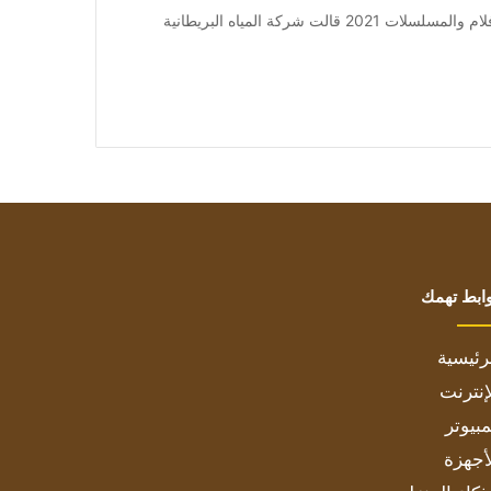
من صحيفة اشراق العالم 24:[ad_1] إعلان: شاهد أجمل الأفلام والمسلسلات 2021 قالت شركة المياه البريطانية
ابط تهمك
رئيسية
إنترنت
بيوتر
أجهزة