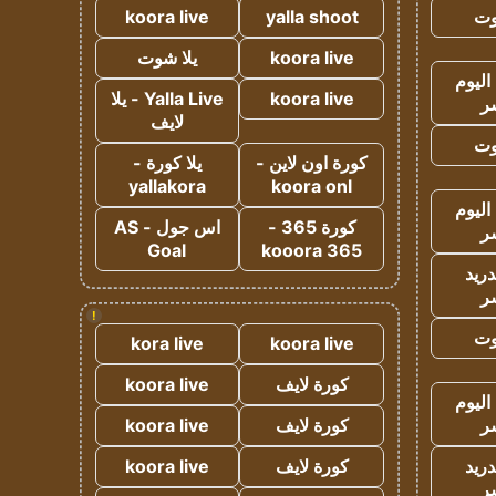
وت
yalla shoot
koora live
koora live
يلا شوت
اليوم
koora live
Yalla Live - يلا
ر
لايف
وت
كورة اون لاين -
يلا كورة -
yallakora
koora onl
اليوم
كورة 365 -
اس جول - AS
ر
Goal
kooora 365
دريد
ر
!
وت
kora live
koora live
كورة لايف
koora live
اليوم
ر
كورة لايف
koora live
دريد
كورة لايف
koora live
ر