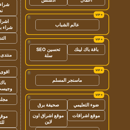
شراء 
نص
!
اشراق
عالم الشباب
شراء با
الت
!
باقة باك لينك
تحسين SEO
منتدى 
سلة
اقوى 
!
ماسنجر المسلم
باك 
وجيست
!
مجلة 
ضوء التعليمي
صحيفة برق
موقع اشراقات
موقع اشراق اون
موقع
لاين
للت