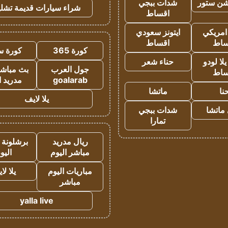
شن ستور
شدات ببجي
شراء سيارات قديمة تشلي
اقساط
 امريكي
ايتونز سعودي
ساط
اقساط
كورة 365
كورة س
ا لودو
حناء شعر
جول العرب
بث مباشر
ساط
goalarab
مدريد ا
نا
ماتشا
يلا لايف
ماتشا
شدات ببجي
تمارا
ريال مدريد
برشلونة 
مباشر اليوم
اليو
مباريات اليوم
يلا لا
مباشر
yalla live