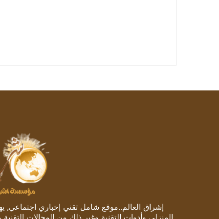
إشراق العالم..موقع شامل تقني إخباري اجتماعي, يهتم
المنزلي وأدوات التقنية وغير ذلك من المجالات التقنية 