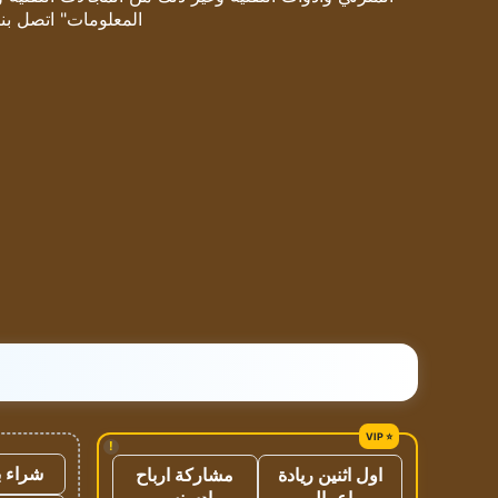
المعلومات" اتصل بنا
!
شراء ب
اول اثنين ريادة
مشاركة ارباح
اعمال
ادسنس