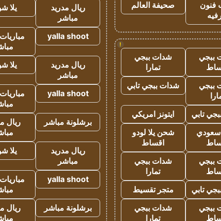
 فنون
صحيفة العالم
ريال مدريد
يلا ش
فيه
مباشر
yalla shoot
مباريات 
!
مباش
 ببجي
شدات ببجي
ريال مدريد
يلا ش
ساط
تمارا
مباشر
 ببجي
شدات ببجي تابي
yalla shoot
مباريات 
ارا
مباش
جي تابي
ايتونز امريكي
برشلونة مباشر
ريال م
 سعودي
شحن يلا لودو
مباش
ساط
اقساط
ريال مدريد
يلا ش
 ببجي
شدات ببجي
مباشر
ساط
تمارا
yalla shoot
مباريات 
جي تابي
متجر تقسيط
مباش
 ببجي
شدات ببجي
برشلونة مباشر
ريال م
ساط
تمارا
مباش