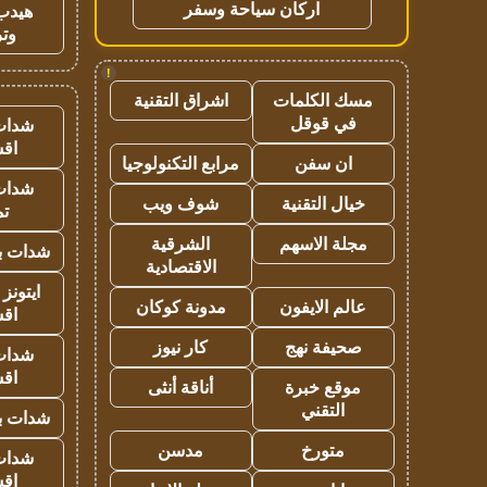
اركان سياحة وسفر
هيدب
وتر
!
مسك الكلمات
اشراق التقنية
في قوقل
شدات
اق
ان سفن
مرابع التكنولوجيا
شدات
خيال التقنية
شوف ويب
تم
مجلة الاسهم
الشرقية
شدات بب
الاقتصادية
ايتونز
عالم الايفون
مدونة كوكان
اق
صحيفة نهج
كار نيوز
شدات
اق
موقع خبرة
أناقة أنثى
التقني
شدات بب
متورخ
مدسن
شدات
اق