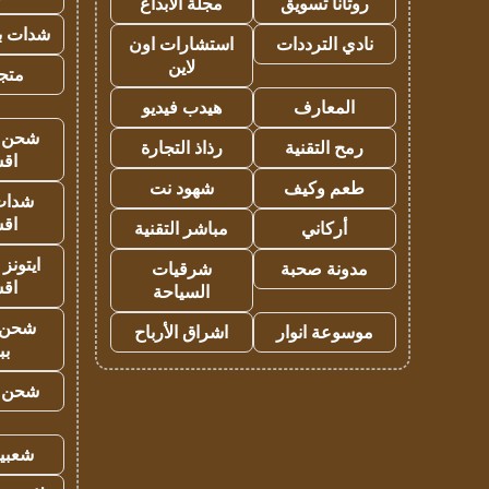
روتانا تسويق
مجلة الابداع
شدات بب
نادي الترددات
استشارات اون
لاين
متجر 
المعارف
هيدب فيديو
شحن يل
رمح التقنية
رذاذ التجارة
اق
طعم وكيف
شهود نت
شدات
اق
أركاني
مباشر التقنية
ايتونز
مدونة صحبة
شرقيات
اق
السياحة
شحن 
موسوعة انوار
اشراق الأرباح
بب
شحن يل
شعبية