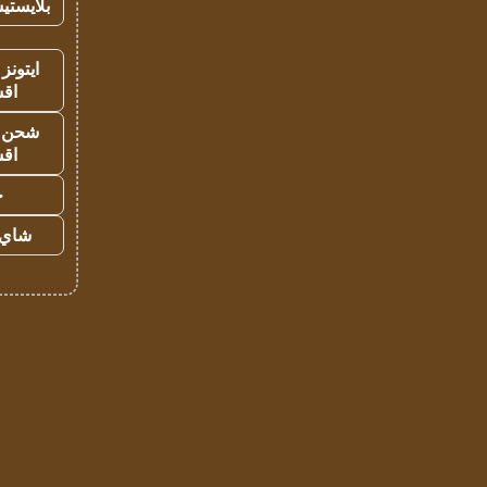
بلايستي
ايتونز
اق
شحن يل
اق
ح
شاي 