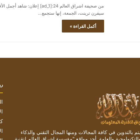
سيفرن ترينت، الجمعة، إنها ستجمع…
أكمل القراءة »
رو
ال
ال
كم
ال
 بالتدوين في كافة المجالات ومنها المجال التقني والذكاء
والتكنولوجية والعامة. أحد مواقع "مؤسسة اشراق العالم لتقنية