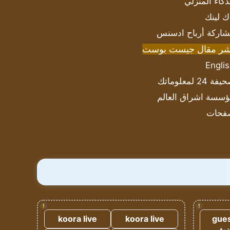
ذكاء المنزلي
ك لينك
اركة أرباح ادسنس
شر مقال جيست بوست
Engli
ة 24 لمعلوماتك
سسة اشراق العالم
فحات
!
!
koora live
koora live
gues
ضيف