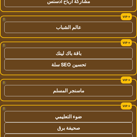
مشاركة ارباح ادسنس
!
عالم الشباب
!
باقة باك لينك
تحسين SEO سلة
!
ماسنجر المسلم
!
ضوء التعليمي
صحيفة برق