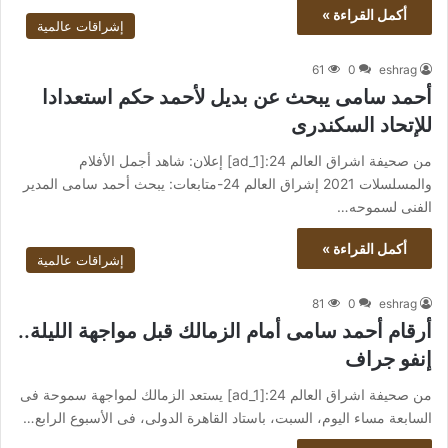
أكمل القراءة »
إشراقات عالمية
61
0
eshrag
أحمد سامى يبحث عن بديل لأحمد حكم استعدادا
للإتحاد السكندرى
من صحيفة اشراق العالم 24:[ad_1] إعلان: شاهد أجمل الأفلام
والمسلسلات 2021 إشراق العالم 24-متابعات: يبحث أحمد سامى المدير
الفنى لسموحه…
أكمل القراءة »
إشراقات عالمية
81
0
eshrag
أرقام أحمد سامى أمام الزمالك قبل مواجهة الليلة..
إنفو جراف
من صحيفة اشراق العالم 24:[ad_1] يستعد الزمالك لمواجهة سموحة فى
السابعة مساء اليوم، السبت، باستاد القاهرة الدولى، فى الأسبوع الرابع…