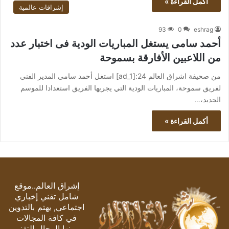
أكمل القراءة »
إشراقات عالمية
93
0
eshrag
أحمد سامى يستغل المباريات الودية فى اختبار عدد
من اللاعبين الأفارقة بسموحة
من صحيفة اشراق العالم 24:[ad_1] استغل أحمد سامى المدير الفني
لفريق سموحة، المباريات الودية التي يجريها الفريق استعدادا للموسم
الجديد،…
أكمل القراءة »
إشراق العالم..موقع
شامل تقني إخباري
اجتماعي, يهتم بالتدوين
في كافة المجالات
ومنها المجال التقني