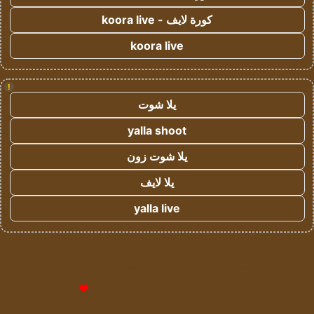
كورة لايف - koora live
koora live
!
يلا شوت
yalla shoot
يلا شوت زون
يلا لايف
yalla live
© حقوق النشر 2026، جميع الحقوق محفوظة لمؤسسة اشراق لتقنية
المعلومات- سجل تجاري رقم 1009094205 |
للإعلانات