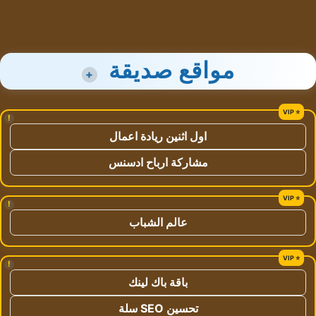
مواقع صديقة
+
!
اول اثنين ريادة اعمال
مشاركة ارباح ادسنس
!
عالم الشباب
!
باقة باك لينك
تحسين SEO سلة