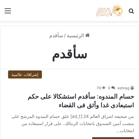
بحث عن
الق
الرئيسية
/
سأقدم
سأقدم
إشراقات عالمية
79
0
eshrag
حسام المندوه: سأقدم استشكالا على حكم
استبعادى غدا وأثق فى القضاء
من صحيفة اشراق العالم 24:[ad_1] علق حسام المندوه المرشح على
منصب أمين الصندوق بانتخابات الزمالك، على قرار استبعاده من
انتخابات…