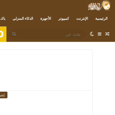
الرئيسية
الإنترنت
كمبيوتر
الأجهزة
الذكاء المنزلي
باك 
0
مقال عشوائي
إضافة عمود جانبي
الوضع المظلم
بحث
عن
إشر