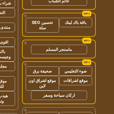
عالم الشباب
شراء با
الت
!
باقة باك لينك
تحسين SEO
منتدى 
سلة
اقوى 
!
ماسنجر المسلم
باك 
وجيست
!
مجلة 
ضوء التعليمي
صحيفة برق
موقع اشراقات
موقع اشراق اون
موقع
لاين
للت
اركان سياحة وسفر
هيدب
وتر
!