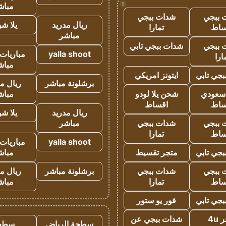
!
مباش
 ببجي
شدات ببجي
ريال مدريد
يلا ش
ساط
تمارا
مباشر
 ببجي
شدات ببجي تابي
yalla shoot
مباريات 
ارا
مباش
جي تابي
ايتونز امريكي
برشلونة مباشر
ريال م
 سعودي
شحن يلا لودو
مباش
ساط
اقساط
ريال مدريد
يلا ش
 ببجي
شدات ببجي
مباشر
ساط
تمارا
yalla shoot
مباريات 
جي تابي
متجر تقسيط
مباش
 ببجي
شدات ببجي
برشلونة مباشر
ريال م
ساط
تمارا
مباش
جي تابي
فور يو ستور
4u
شدات ببجي عن
سطحة الرياض
سطح