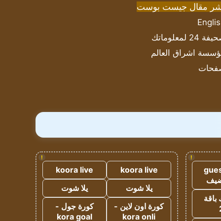
شر مقال جيست بوست
Engli
ة 24 لمعلوماتك
سسة اشراق العالم
فحات
!
!
koora live
koora live
gues
ضيف
يلا شوت
يلا شوت
 باقة
كورة اون لاين -
كورة جول -
kora goal
kora onli