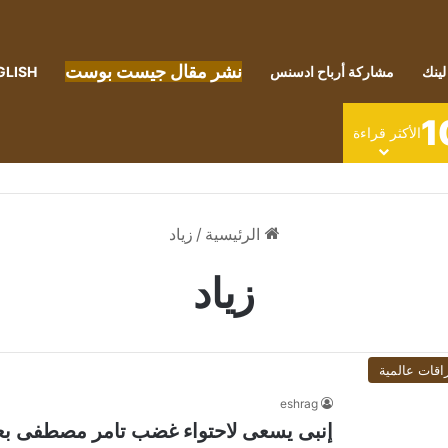
نشر مقال جيست بوست
لينك
مشاركة أرباح ادسنس
GLISH
1
الأكثر قراءة
الرئيسية
/
زياد
زياد
اقات عالمية
eshrag
إنبى يسعى لاحتواء غضب تامر مصطفى بعد