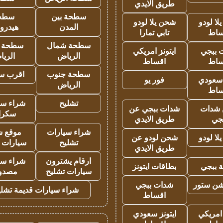
طريق الايدي
سطحة بين
سطح
ا لودو
شحن يلا لودو
المدن
هيدرو
ساط
تابي تمارا
سطحة شمال
سطحة 
 ببجي
ايتونز امريكي
الرياض
الري
ساط
اقساط
سطحة جنوب
اقرب س
 سعودي
فور يو
الرياض
ساط
تشليح
شراء سي
شدات
شدات ببجي عن
سكرا
جي
طريق الايدي
شراء سيارات
موقع ش
ا لودو
شحن لودو عن
تشليح
سيارات 
طريق الايدي
ارقام يشترون
شراء سي
 ببجي
بطاقات ايتونز
سيارات تشليح
مصدو
شن ستور
شدات ببجي
شراء سيارات قديمة تشلي
اقساط
 امريكي
ايتونز سعودي