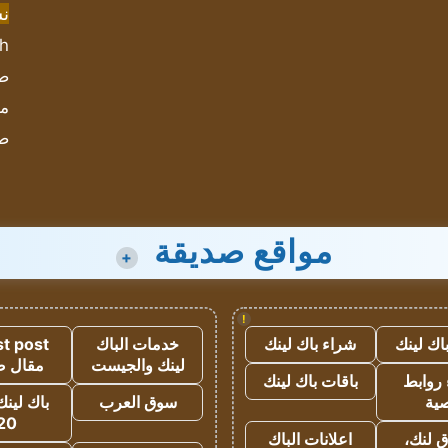
ن
sh
صحيف
مؤ
ص
مواقع صديقة
+
!
اك لينك
شراء باك لينك
خدمات الباك
t post
لينك والجيست
مقال 
روابط
باقات باك لينك
ية
سوق العرب
باك لينك
20
 لنك،
اعلانات الباك