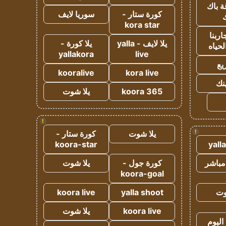
ة باك
كورة ستار -
سوريا لايف
ك
kora star
ربنا
يلا لايف - yalla
يلا كورة -
لحياه
yallakora
live
يع
kooralive
kora live
ينك
koora 365
يلا شوت
!
!
يلا شوت
كورة ستار -
koora-star
yall
مباشر
كورة جول -
يلا شوت
koora-goal
وت
yalla shoot
koora live
koora live
يلا شوت
اليوم