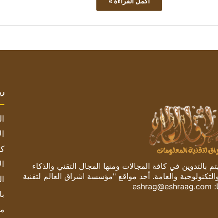
أكمل القراءة »
رو
ال
ال
كم
ال
 بالتدوين في كافة المجالات ومنها المجال التقني والذكاء
والتكنولوجية والعامة. أحد مواقع "مؤسسة اشراق العالم لتقنية
ال
:
eshrag@eshraag.com
با
مش