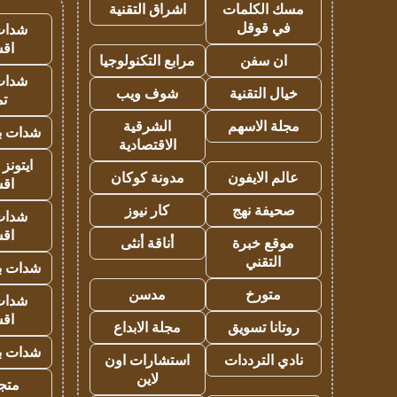
مسك الكلمات
اشراق التقنية
في قوقل
شدات
اق
ان سفن
مرابع التكنولوجيا
شدات
خيال التقنية
شوف ويب
تم
مجلة الاسهم
الشرقية
شدات بب
الاقتصادية
ايتونز
عالم الايفون
مدونة كوكان
اق
صحيفة نهج
كار نيوز
شدات
اق
موقع خبرة
أناقة أنثى
التقني
شدات بب
متورخ
مدسن
شدات
اق
روتانا تسويق
مجلة الابداع
شدات بب
نادي الترددات
استشارات اون
لاين
متجر 