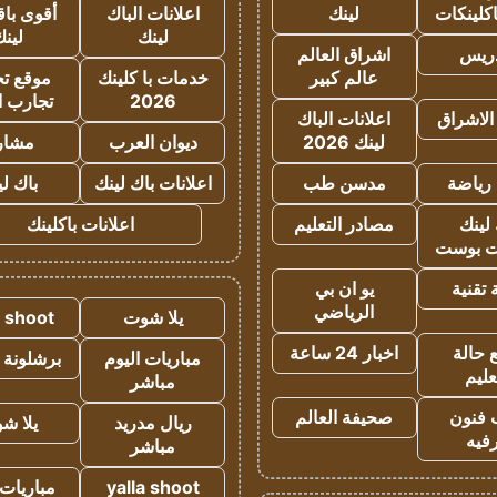
كلينكات
لينك
اعلانات الباك
أقوى باق
لينك
لين
دريس
اشراق العالم
عالم كبير
خدمات با كلينك
موقع تجا
2026
تجارب ا
الاشراق
اعلانات الباك
لينك 2026
ديوان العرب
مشار
رياضة
مدسن طب
اعلانات باك لينك
باك ل
لينك
مصادر التعليم
اعلانات باكلينك
 بوست
تقنية
يو ان بي
الرياضي
يلا شوت
a shoot
 حالة
اخبار 24 ساعة
مباريات اليوم
برشلونة 
عليم
مباشر
 فنون
صحيفة العالم
ريال مدريد
يلا ش
فيه
مباشر
yalla shoot
مباريات 