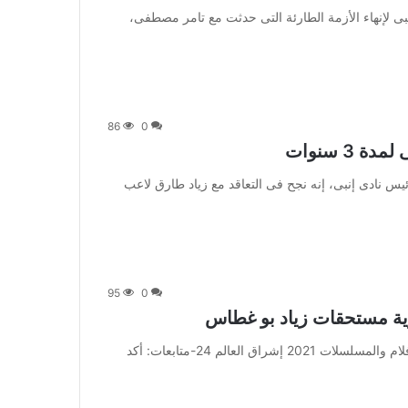
 يتحرك مسئولو نادى إنبى لإنهاء الأزمة الطارئة التى حدثت مع تامر مصطفى،
86
0
3 سنوات
 قال أيمن الشريعى، رئيس نادى إنبى، إنه نجح فى التعاقد مع زياد طارق لاعب
95
0
سوية مستحقات زياد بو غطاس
من صحيفة اشراق العالم 24:[ad_1] إعلان: شاهد أجمل الأفلام والمسلسلات 2021 إشراق العالم 24-متابعات: أكد