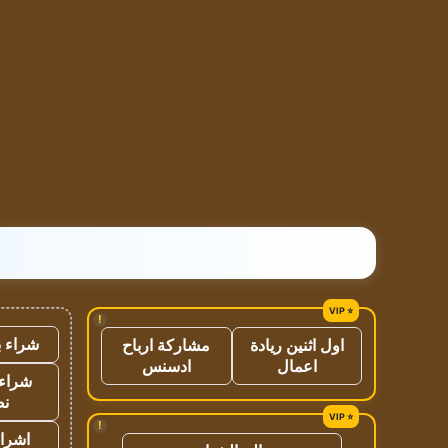
!
شراء ب
اول اثنين ريادة
مشاركة ارباح
اعمال
ادسنس
شراء 
نص
!
اشراق