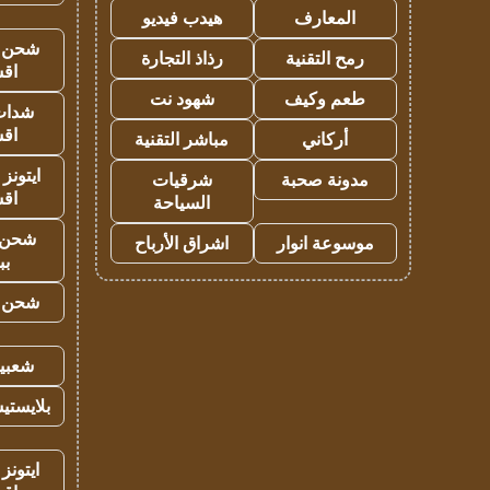
المعارف
هيدب فيديو
شحن يل
رمح التقنية
رذاذ التجارة
اق
طعم وكيف
شهود نت
شدات
اق
أركاني
مباشر التقنية
ايتونز
مدونة صحبة
شرقيات
اق
السياحة
شحن 
موسوعة انوار
اشراق الأرباح
بب
شحن يل
شعبية
بلايستي
ايتونز