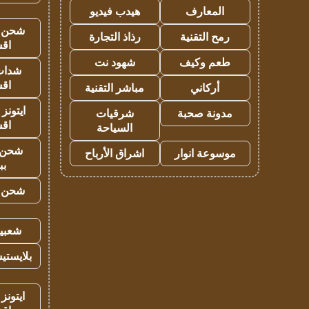
المعارف
هيدب فيديو
شحن يل
رمح التقنية
رذاذ التجارة
اق
طعم وكيف
شهود نت
شدات
اق
أركاني
مباشر التقنية
ايتونز
مدونة صحبة
شرقيات
اق
السياحة
شحن 
موسوعة انوار
اشراق الأرباح
بب
شحن يل
شعبية
بلايستي
ايتونز