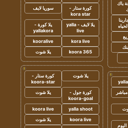
ة باك
كورة ستار -
سوريا لايف
ك
kora star
ربنا
يلا لايف - yalla
يلا كورة -
لحياه
yallakora
live
يع
kooralive
kora live
ينك
koora 365
يلا شوت
!
!
يلا شوت
كورة ستار -
koora-star
yall
مباشر
كورة جول -
يلا شوت
koora-goal
وت
yalla shoot
koora live
koora live
يلا شوت
اليوم