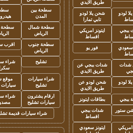
طريق الايدي
سطحة بين
سطح
ا لودو
شحن يلا لودو
المدن
هيدرو
ساط
تابي تمارا
سطحة شمال
سطحة 
 ببجي
ايتونز امريكي
الرياض
الري
ساط
اقساط
سطحة جنوب
اقرب س
 سعودي
فور يو
الرياض
ساط
تشليح
شراء سي
شدات
شدات ببجي عن
سكرا
جي
طريق الايدي
شراء سيارات
موقع ش
ا لودو
شحن لودو عن
تشليح
سيارات 
طريق الايدي
ارقام يشترون
شراء سي
 ببجي
بطاقات ايتونز
سيارات تشليح
مصدو
شن ستور
شدات ببجي
شراء سيارات قديمة تشلي
اقساط
 امريكي
ايتونز سعودي