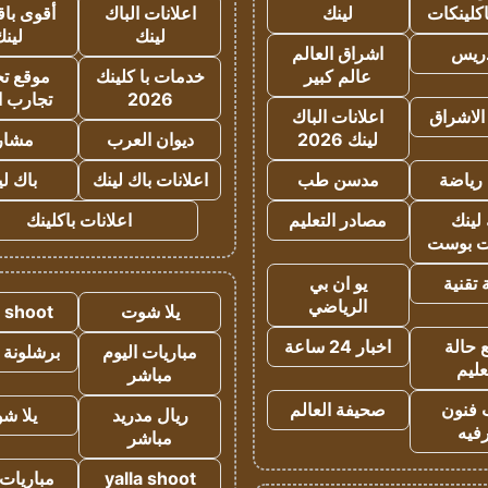
كلينكات
لينك
اعلانات الباك
أقوى باق
لينك
لين
دريس
اشراق العالم
عالم كبير
خدمات با كلينك
موقع تجا
2026
تجارب ا
الاشراق
اعلانات الباك
لينك 2026
ديوان العرب
مشار
رياضة
مدسن طب
اعلانات باك لينك
باك ل
لينك
مصادر التعليم
اعلانات باكلينك
 بوست
تقنية
يو ان بي
الرياضي
يلا شوت
a shoot
 حالة
اخبار 24 ساعة
مباريات اليوم
برشلونة 
عليم
مباشر
 فنون
صحيفة العالم
ريال مدريد
يلا ش
فيه
مباشر
yalla shoot
مباريات 