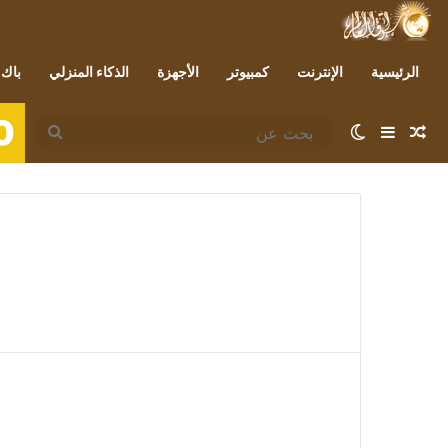
الرئيسية
الإنترنت
كمبيوتر
الأجهزة
الذكاء المنزلي
باك 
0
مقال عشوائي
إضافة عمود جانبي
الوضع المظلم
بحث
عن