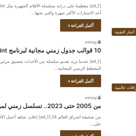
أحد الامتيازات الأكثر شهرة والتي يحبها…
أكمل القراءة »
أخبار التقنية
eshrag
10 قوالب جدول زمني مجانية لبرنامج Microsoft PowerPoint
[ad_1] عندما تريد تقديم سلسلة من الأحداث بتنسيق مر
المخطط الزمني المجانية…
أكمل القراءة »
اقات عالمية
eshrag
من 2005 حتى 2023.. تسلسل زمني لمواجهات قطاع غزة
على…