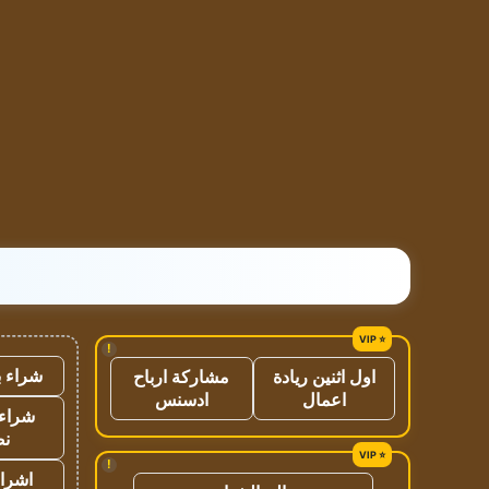
!
شراء ب
اول اثنين ريادة
مشاركة ارباح
اعمال
ادسنس
شراء 
نص
!
اشراق