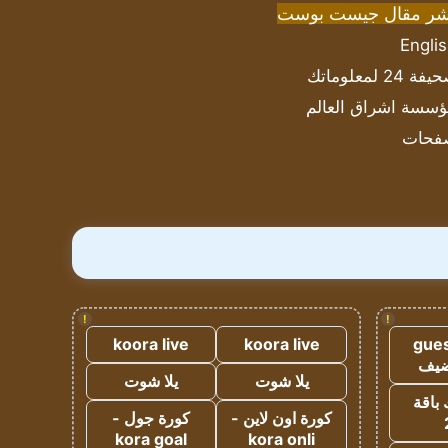
شر مقال جيست بوست
Engli
ة 24 لمعلوماتك
سسة اشراق العالم
فحات
!
!
koora live
koora live
gues
ضيف
يلا شوت
يلا شوت
 باقة
كورة اون لاين -
كورة جول -
kora goal
kora onli