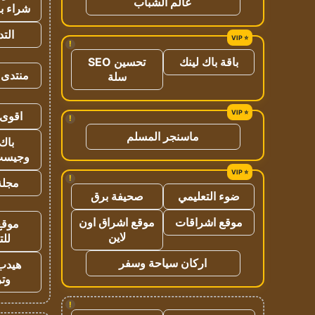
عالم الشباب
شراء با
الت
!
باقة باك لينك
تحسين SEO
منتدى 
سلة
اقوى 
!
ماسنجر المسلم
باك 
وجيست
!
مجلة 
ضوء التعليمي
صحيفة برق
موقع اشراقات
موقع اشراق اون
موقع
لاين
للت
اركان سياحة وسفر
هيدب
وتر
!