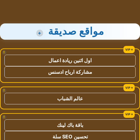
مواقع صديقة
+
!
اول اثنين ريادة اعمال
مشاركة ارباح ادسنس
!
عالم الشباب
!
باقة باك لينك
تحسين SEO سلة