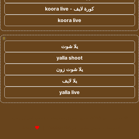
كورة لايف - koora live
koora live
!
يلا شوت
yalla shoot
يلا شوت زون
يلا لايف
yalla live
© حقوق النشر 2026، جميع الحقوق محفوظة لمؤسسة اشراق لتقنية
المعلومات- سجل تجاري رقم 1009094205 |
للإعلانات