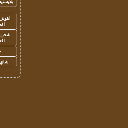
بلايستي
ايتونز
اق
شحن يل
اق
ح
شاي 