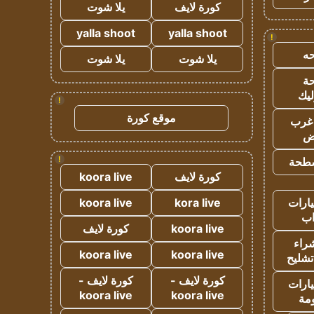
كورة لايف
يلا شوت
yalla shoot
yalla shoot
!
ه
يلا شوت
يلا شوت
ة
ليك
!
موقع كورة
غرب
اض
!
طحة
كورة لايف
koora live
ارات
kora live
koora live
ب
koora live
كورة لايف
راء
koora live
koora live
تشليح
كورة لايف -
كورة لايف -
ارات
koora live
koora live
مة