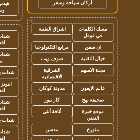
اركان سياحة وسفر
هيدب
وتر
!
مسك الكلمات
اشراق التقنية
في قوقل
شدات
اق
ان سفن
مرابع التكنولوجيا
شدات
خيال التقنية
شوف ويب
تم
مجلة الاسهم
الشرقية
شدات بب
الاقتصادية
ايتونز
عالم الايفون
مدونة كوكان
اق
صحيفة نهج
كار نيوز
شدات
اق
موقع خبرة
أناقة أنثى
التقني
شدات بب
متورخ
مدسن
شدات
اق