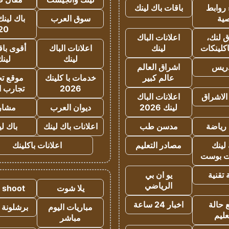
روابط
باقات باك لينك
ية
سوق العرب
باك لينك
20
 لنك،
اعلانات الباك
كلينكات
لينك
اعلانات الباك
أقوى باق
لينك
لين
دريس
اشراق العالم
عالم كبير
خدمات با كلينك
موقع تجا
2026
تجارب ا
الاشراق
اعلانات الباك
لينك 2026
ديوان العرب
مشار
رياضة
مدسن طب
اعلانات باك لينك
باك ل
لينك
مصادر التعليم
اعلانات باكلينك
 بوست
تقنية
يو ان بي
الرياضي
يلا شوت
a shoot
 حالة
اخبار 24 ساعة
مباريات اليوم
برشلونة 
عليم
مباشر