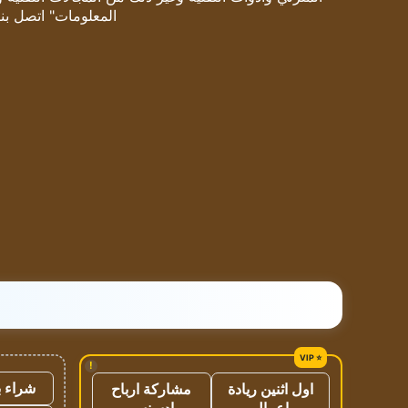
المعلومات" اتصل بنا
!
شراء ب
اول اثنين ريادة
مشاركة ارباح
اعمال
ادسنس