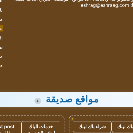
ال
:
eshrag@eshraag.com
با
مش
ن
sh
صحيف
مؤ
ص
مواقع صديقة
+
!
اك لينك
شراء باك لينك
خدمات الباك
t post
لينك والجيست
مقال 