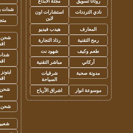
روتانا تسويق
مجلة الابداع
شدات بب
نادي الترددات
استشارات اون
لاين
متجر 
المعارف
هيدب فيديو
شحن يل
رمح التقنية
رذاذ التجارة
اق
طعم وكيف
شهود نت
شدات
اق
أركاني
مباشر التقنية
ايتونز
مدونة صحبة
شرقيات
اق
السياحة
شحن 
موسوعة انوار
اشراق الأرباح
بب
شحن يل
شعبية