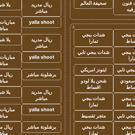
 فنون
صحيفة العالم
ريال مدريد
يلا ش
فيه
مباشر
yalla shoot
مباريات 
!
مباش
 ببجي
شدات ببجي
ريال مدريد
يلا ش
ساط
تمارا
مباشر
 ببجي
شدات ببجي تابي
yalla shoot
مباريات 
ارا
مباش
جي تابي
ايتونز امريكي
برشلونة مباشر
ريال م
 سعودي
شحن يلا لودو
مباش
ساط
اقساط
ريال مدريد
يلا ش
 ببجي
شدات ببجي
مباشر
ساط
تمارا
yalla shoot
مباريات 
جي تابي
متجر تقسيط
مباش
 ببجي
شدات ببجي
برشلونة مباشر
ريال م
ساط
تمارا
مباش