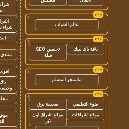
شراء 
نص
!
اشراق
عالم الشباب
شراء با
الت
!
باقة باك لينك
تحسين SEO
منتدى 
سلة
اقوى 
!
ماسنجر المسلم
باك 
وجيست
!
مجلة 
ضوء التعليمي
صحيفة برق
موقع اشراقات
موقع اشراق اون
موقع
لاين
للت