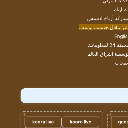
ذكاء المنزلي
ك لينك
اركة أرباح ادسنس
شر مقال جيست بوست
Engli
ة 24 لمعلوماتك
سسة اشراق العالم
فحات
!
!
koora live
koora live
gues
ضيف