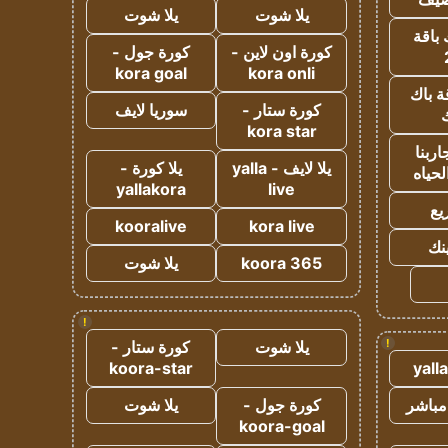
يلا شوت
يلا شوت
 باقة
كورة اون لاين -
كورة جول -
kora goal
kora onli
ة باك
كورة ستار -
سوريا لايف
ك
kora star
ربنا
يلا لايف - yalla
يلا كورة -
لحياه
yallakora
live
يع
kooralive
kora live
ينك
koora 365
يلا شوت
!
!
يلا شوت
كورة ستار -
koora-star
yall
مباشر
كورة جول -
يلا شوت
koora-goal