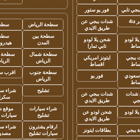
جي تابي
فور يو ستور
4u
شدات ببجي عن
سطحة الرياض
سطح
طريق الايدي
سطحة بين
سطح
ا لودو
شحن يلا لودو
المدن
هيدرو
ساط
تابي تمارا
سطحة شمال
سطحة 
 ببجي
ايتونز امريكي
الرياض
الري
ساط
اقساط
سطحة جنوب
اقرب س
 سعودي
فور يو
الرياض
ساط
تشليح
شراء سي
شدات
شدات ببجي عن
سكرا
جي
طريق الايدي
شراء سيارات
موقع ش
ا لودو
شحن لودو عن
تشليح
سيارات 
طريق الايدي
ارقام يشترون
شراء سي
 ببجي
بطاقات ايتونز
سيارات تشليح
مصدو