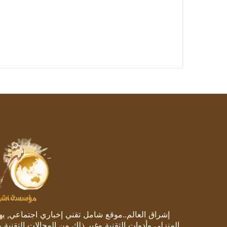
إشراق العالم..موقع شامل تقني إخباري اجتماعي, يهتم
المنزلي وأدوات التقنية وغير ذلك من المجالات التقنية 