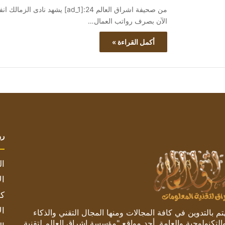
من صحيفة اشراق العالم 24:[ad_1]
الآن بصرف رواتب العمال…
أكمل القراءة »
رو
ال
ال
كم
ال
 بالتدوين في كافة المجالات ومنها المجال التقني والذكاء
والتكنولوجية والعامة. أحد مواقع "مؤسسة اشراق العالم لتقنية