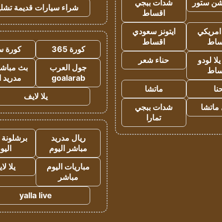
شن ستور
شدات ببجي
شراء سيارات قديمة تشلي
اقساط
 امريكي
ايتونز سعودي
ساط
اقساط
كورة 365
كورة س
ا لودو
حناء شعر
جول العرب
بث مباشر
ساط
goalarab
مدريد ا
نا
ماتشا
يلا لايف
ماتشا
شدات ببجي
تمارا
ريال مدريد
برشلونة 
مباشر اليوم
اليو
مباريات اليوم
يلا لا
مباشر
yalla live