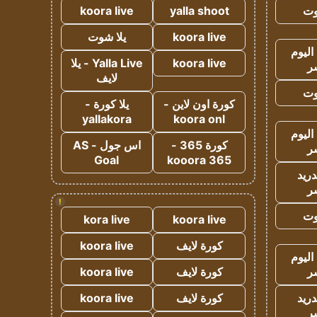
وت
yalla shoot
koora live
koora live
يلا شوت
اليوم
koora live
Yalla Live - يلا
ر
لايف
وت
كورة اون لاين -
يلا كورة -
yallakora
koora onl
اليوم
كورة 365 -
اس جول - AS
ر
Goal
kooora 365
دريد
ر
!
وت
kora live
koora live
كورة لايف
koora live
اليوم
ر
كورة لايف
koora live
دريد
كورة لايف
koora live
ر