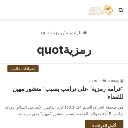
بحث عن
الق
الرئيسية
/
رمزيةquot
رمزيةquot
إشراقات عالمية
70
0
eshrag
"غرامة رمزية" على ترامب بسبب "منشور مهين
للقضاء"
من صحيفة اشراق العالم 24:[ad_1] غُرّم الرئيس الأميركي السابق دونالد
ترامب 5 آلاف دولار، الجمعة، بسبب منشور “مهين” بحق موظفة…
أكمل القراءة »