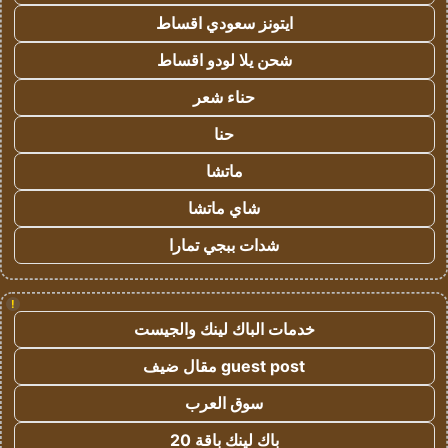
ايتونز سعودي اقساط
شحن يلا لودو اقساط
حناء شعر
حنا
ماتشا
شاي ماتشا
شدات ببجي تمارا
!
خدمات الباك لينك والجيست
guest post مقال ضيف
سوق العرب
باك لينك باقة 20