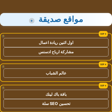
مواقع صديقة
+
!
اول اثنين ريادة اعمال
مشاركة ارباح ادسنس
!
عالم الشباب
!
باقة باك لينك
تحسين SEO سلة