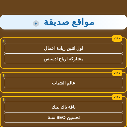
مواقع صديقة
+
!
اول اثنين ريادة اعمال
مشاركة ارباح ادسنس
!
عالم الشباب
!
باقة باك لينك
تحسين SEO سلة