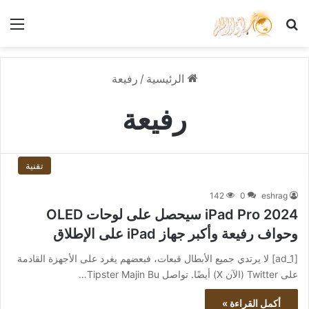
بحث عن
الق
الرئيسية
/
رفيعة
رفيعة
تقنية
142
0
eshrag
iPad Pro 2024 سيحصل على لوحات OLED
وحواف رفيعة وأكبر جهاز iPad على الإطلاق
[ad_1] لا يرتدي جميع الأبطال قبعات، فبعضهم يغرد على الأجهزة القادمة
على Twitter (الآن X) أيضًا. تواصل Tipster Majin Bu…
أكمل القراءة »