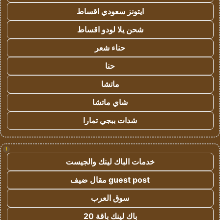
ايتونز سعودي اقساط
شحن يلا لودو اقساط
حناء شعر
حنا
ماتشا
شاي ماتشا
شدات ببجي تمارا
!
خدمات الباك لينك والجيست
guest post مقال ضيف
سوق العرب
باك لينك باقة 20