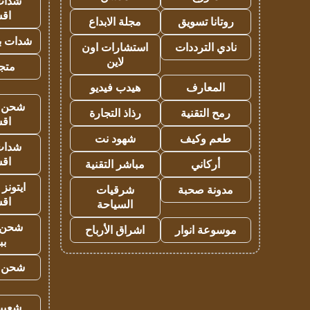
شدات
اق
روتانا تسويق
مجلة الابداع
شدات بب
نادي الترددات
استشارات اون
لاين
متجر 
المعارف
هيدب فيديو
شحن يل
رمح التقنية
رذاذ التجارة
اق
طعم وكيف
شهود نت
شدات
اق
أركاني
مباشر التقنية
ايتونز
مدونة صحبة
شرقيات
اق
السياحة
شحن 
موسوعة انوار
اشراق الأرباح
بب
شحن يل
شعبية