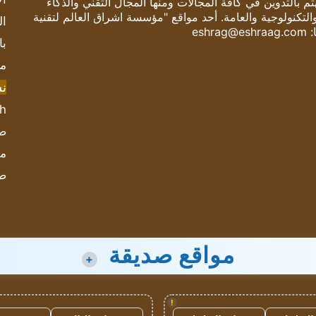
 بالتدوين في كافة المجالات ومنها المجال التقني والذكاء
والتكنولوجية والعامة. أحد مواقع "مؤسسة اشراق العالم لتقنية
ال
:
eshrag@eshraag.com
با
مش
ن
sh
صحيف
مؤ
ص
مواقع صديقة
+
!