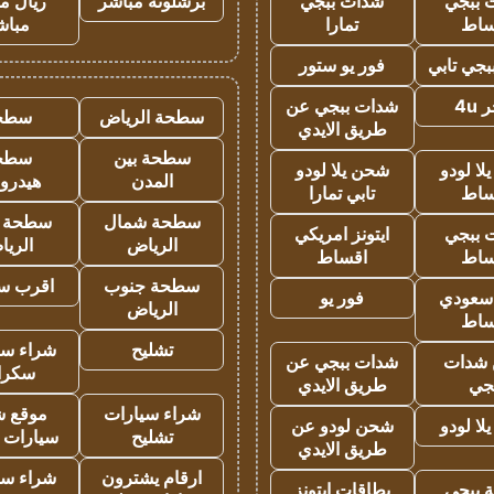
 ببجي
شدات ببجي
برشلونة مباشر
ريال م
ساط
تمارا
مباش
جي تابي
فور يو ستور
4u
شدات ببجي عن
سطحة الرياض
سطح
طريق الايدي
سطحة بين
سطح
ا لودو
شحن يلا لودو
المدن
هيدرو
ساط
تابي تمارا
سطحة شمال
سطحة 
 ببجي
ايتونز امريكي
الرياض
الري
ساط
اقساط
سطحة جنوب
اقرب س
 سعودي
فور يو
الرياض
ساط
تشليح
شراء سي
شدات
شدات ببجي عن
سكرا
جي
طريق الايدي
شراء سيارات
موقع ش
ا لودو
شحن لودو عن
تشليح
سيارات 
طريق الايدي
ارقام يشترون
شراء سي
 ببجي
بطاقات ايتونز