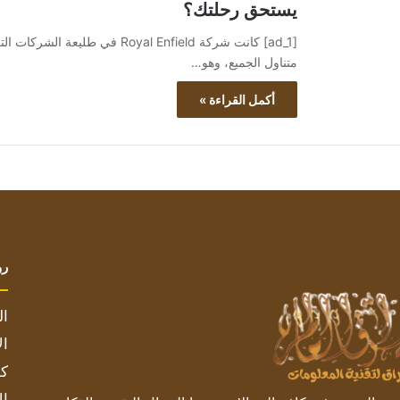
يستحق رحلتك؟
[ad_1] كانت شركة Royal Enfield 
متناول الجميع، وهو…
أكمل القراءة »
رو
ال
ال
كم
ال