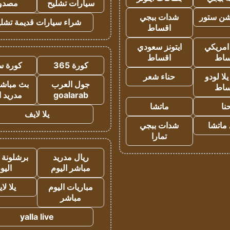
سيارات تشليح
مصدو
شن ستور
شدات ببجي
شراء سيارات قديمة تشلي
اقساط
 امريكي
ايتونز سعودي
ساط
اقساط
كورة 365
كورة س
ا لودو
حناء شعر
جول العرب
بث مباشر
ساط
goalarab
مدريد ا
نا
ماتشا
يلا لايف
ماتشا
شدات ببجي
تمارا
ريال مدريد
برشلونة 
مباشر اليوم
اليو
مباريات اليوم
يلا لا
مباشر
yalla live