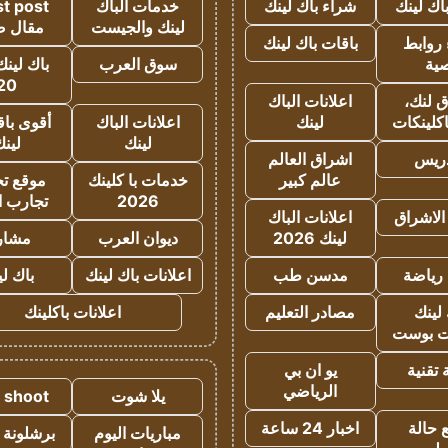
اك لينك
شراء باك لينك
خدمات الباك
t post
لينك والجيست
مقال 
روابط
باقات باك لينك
ية
سوق العرب
باك لينك
20
 لنك،
اعلانات الباك
كلينكات
لينك
اعلانات الباك
أقوى باق
لينك
لين
دريس
اشراق العالم
عالم كبير
خدمات با كلينك
موقع تجا
2026
تجارب ا
الاشراق
اعلانات الباك
لينك 2026
ديوان العرب
مشار
رياضة
مدسن طب
اعلانات باك لينك
باك ل
لينك
مصادر التعليم
اعلانات باكلينك
 بوست
تقنية
يو ان بي
الرياضي
يلا شوت
a shoot
 حالة
اخبار 24 ساعة
مباريات اليوم
برشلونة 