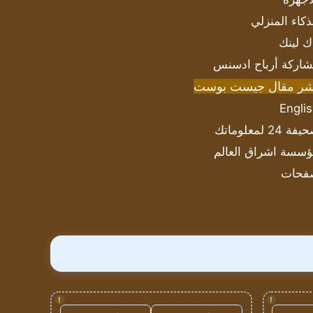
ذكاء المنزلي
ك لينك
اركة أرباح ادسنس
شر مقال جيست بوست
Engli
ة 24 لمعلوماتك
سسة اشراق العالم
فحات
!
!