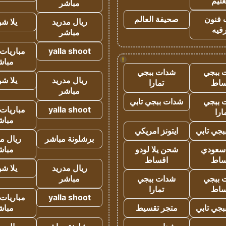
عليم
مباشر
 فنون
صحيفة العالم
ريال مدريد
يلا ش
فيه
مباشر
yalla shoot
مباريات 
!
مباش
 ببجي
شدات ببجي
ريال مدريد
يلا ش
ساط
تمارا
مباشر
 ببجي
شدات ببجي تابي
yalla shoot
مباريات 
ارا
مباش
جي تابي
ايتونز امريكي
برشلونة مباشر
ريال م
 سعودي
شحن يلا لودو
مباش
ساط
اقساط
ريال مدريد
يلا ش
 ببجي
شدات ببجي
مباشر
ساط
تمارا
yalla shoot
مباريات 
جي تابي
متجر تقسيط
مباش