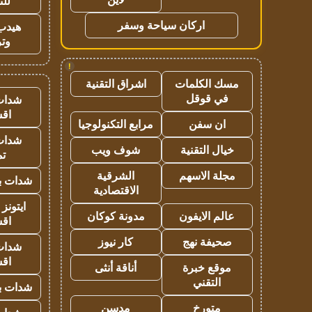
للت
اركان سياحة وسفر
هيدب
وتر
!
مسك الكلمات
اشراق التقنية
في قوقل
شدات
اق
ان سفن
مرابع التكنولوجيا
شدات
خيال التقنية
شوف ويب
تم
مجلة الاسهم
الشرقية
شدات بب
الاقتصادية
ايتونز
عالم الايفون
مدونة كوكان
اق
صحيفة نهج
كار نيوز
شدات
اق
موقع خبرة
أناقة أنثى
التقني
شدات بب
متورخ
مدسن