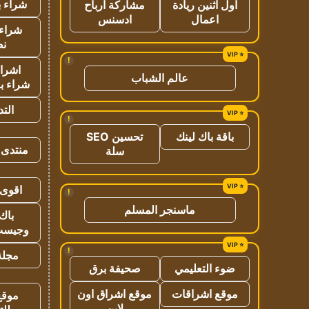
شراء ب
اول اثنين ريادة
مشاركة ارباح
اعمال
ادسنس
شراء 
نص
!
اشراق
عالم الشباب
شراء با
الت
!
باقة باك لينك
تحسين SEO
منتدى 
سلة
اقوى 
!
ماسنجر المسلم
باك 
وجيست
!
مجلة 
ضوء التعليمي
صحيفة برق
موقع اشراقات
موقع اشراق اون
موقع
لاين