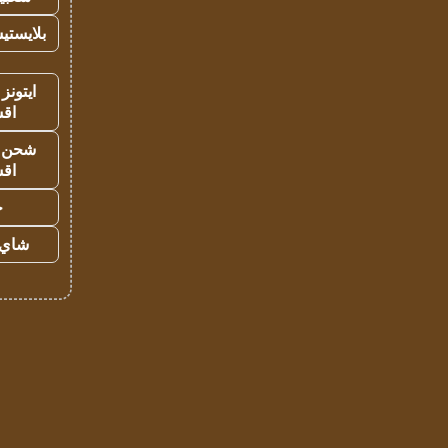
بلايستي
ايتونز
اق
شحن يل
اق
ح
شاي 