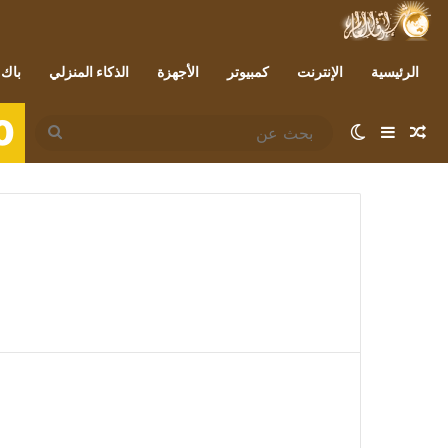
الرئيسية
الإنترنت
كمبيوتر
الأجهزة
الذكاء المنزلي
باك 
0
مقال عشوائي
إضافة عمود جانبي
الوضع المظلم
بحث
عن