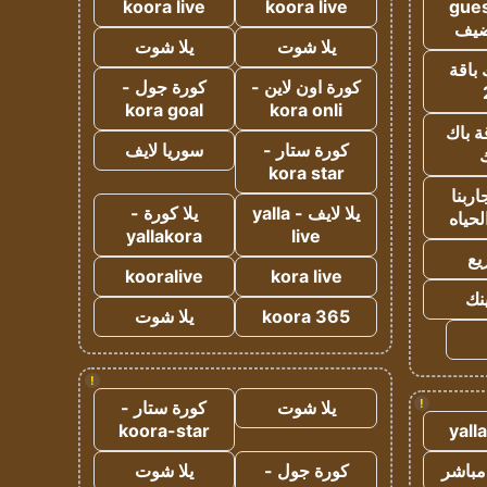
koora live
koora live
gues
ضيف
يلا شوت
يلا شوت
 باقة
كورة اون لاين -
كورة جول -
kora goal
kora onli
ة باك
كورة ستار -
سوريا لايف
ك
kora star
ربنا
يلا لايف - yalla
يلا كورة -
لحياه
yallakora
live
يع
kooralive
kora live
ينك
koora 365
يلا شوت
!
!
يلا شوت
كورة ستار -
koora-star
yall
مباشر
كورة جول -
يلا شوت