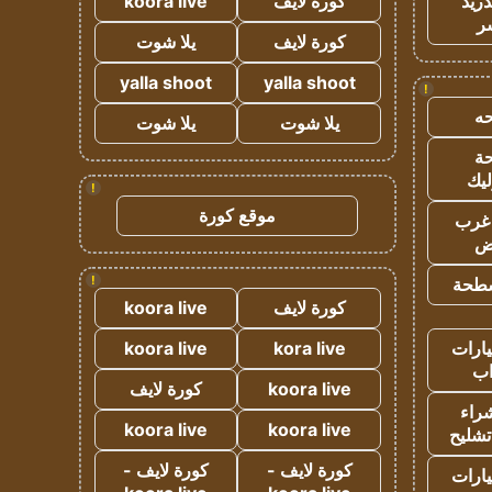
دريد
كورة لايف
koora live
ر
كورة لايف
يلا شوت
yalla shoot
yalla shoot
!
ه
يلا شوت
يلا شوت
ة
ليك
!
موقع كورة
غرب
اض
!
طحة
كورة لايف
koora live
ارات
kora live
koora live
ب
koora live
كورة لايف
راء
koora live
koora live
تشليح
كورة لايف -
كورة لايف -
ارات