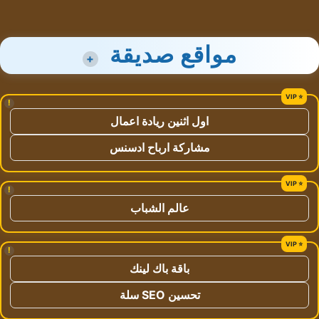
مواقع صديقة
+
!
اول اثنين ريادة اعمال
مشاركة ارباح ادسنس
!
عالم الشباب
!
باقة باك لينك
تحسين SEO سلة