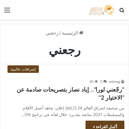
بحث عن
الق
الرئيسية
/
رجعني
رجعني
إشراقات عالمية
81
0
eshrag
“رجّعني لورا”.. إياد نصار بتصريحات صادمة عن
“الاختيار 2”
من صحيفة اشراق العالم 24:[ad_1] إعلان: شاهد أجمل الأفلام
والمسلسلات 2021 متابعة بتجــرد: خلال لقائه في برنامج ON…
أكمل القراءة »