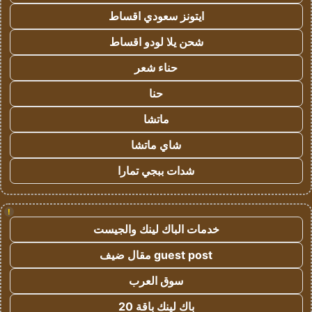
ايتونز سعودي اقساط
شحن يلا لودو اقساط
حناء شعر
حنا
ماتشا
شاي ماتشا
شدات ببجي تمارا
!
خدمات الباك لينك والجيست
guest post مقال ضيف
سوق العرب
باك لينك باقة 20