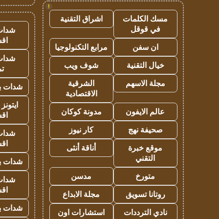
!
مسك الكلمات
اشراق التقنية
في قوقل
شدات
اق
ان سفن
مرابع التكنولوجيا
شدات
خيال التقنية
شوف ويب
تم
مجلة الاسهم
الشرقية
شدات بب
الاقتصادية
ايتونز
عالم الايفون
مدونة كوكان
اق
صحيفة نهج
كار نيوز
شدات
اق
موقع خبرة
أناقة أنثى
التقني
شدات بب
متورخ
مدسن
شدات
اق
روتانا تسويق
مجلة الابداع
شدات بب
نادي الترددات
استشارات اون