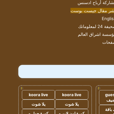
اركة أرباح ادسنس
شر مقال جيست بوست
Engli
ة 24 لمعلوماتك
سسة اشراق العالم
فحات
!
!
koora live
koora live
gues
ضيف
يلا شوت
يلا شوت
 باقة
كورة اون لاين -
كورة جول -