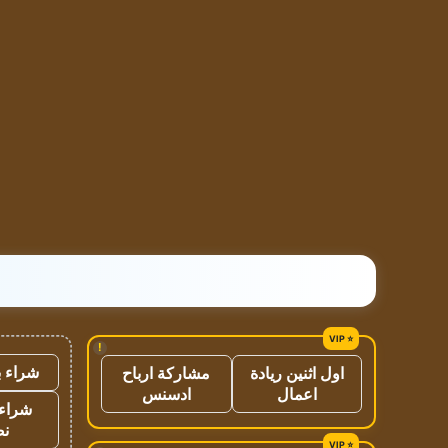
!
شراء ب
اول اثنين ريادة
مشاركة ارباح
اعمال
ادسنس
شراء 
نص