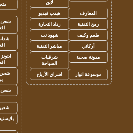
لاين
متجر 
المعارف
هيدب فيديو
شحن يل
رمح التقنية
رذاذ التجارة
اق
طعم وكيف
شهود نت
شدات
اق
أركاني
مباشر التقنية
ايتونز
مدونة صحبة
شرقيات
اق
السياحة
شحن 
موسوعة انوار
اشراق الأرباح
بب
شحن يل
شعبية
بلايستي