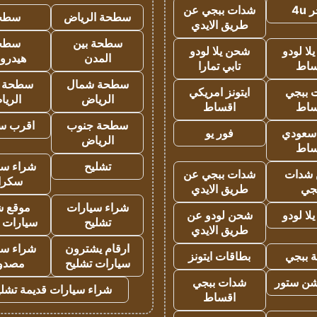
4u
شدات ببجي عن
سطحة الرياض
سطح
طريق الايدي
سطحة بين
سطح
ا لودو
شحن يلا لودو
المدن
هيدرو
ساط
تابي تمارا
سطحة شمال
سطحة 
 ببجي
ايتونز امريكي
الرياض
الري
ساط
اقساط
سطحة جنوب
اقرب س
 سعودي
فور يو
الرياض
ساط
تشليح
شراء سي
شدات
شدات ببجي عن
سكرا
جي
طريق الايدي
شراء سيارات
موقع ش
ا لودو
شحن لودو عن
تشليح
سيارات 
طريق الايدي
ارقام يشترون
شراء سي
 ببجي
بطاقات ايتونز
سيارات تشليح
مصدو
شن ستور
شدات ببجي
شراء سيارات قديمة تشلي
اقساط