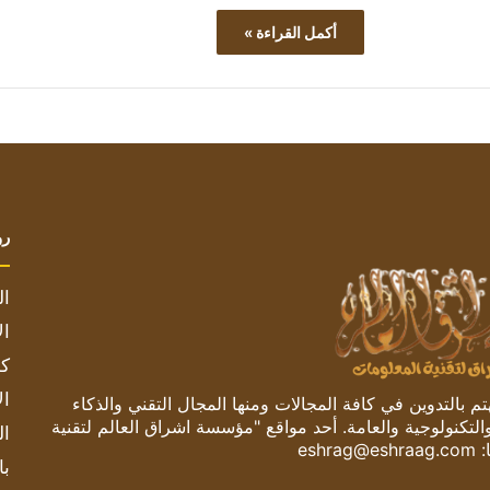
أكمل القراءة »
رو
ال
ال
كم
ال
 بالتدوين في كافة المجالات ومنها المجال التقني والذكاء
والتكنولوجية والعامة. أحد مواقع "مؤسسة اشراق العالم لتقنية
ال
:
eshrag@eshraag.com
با