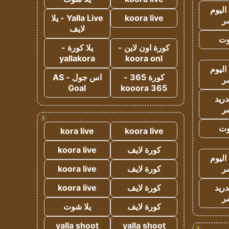
اليوم
koora live
Yalla Live - يلا
ر
لايف
وت
كورة اون لاين -
يلا كورة -
yallakora
koora onl
اليوم
كورة 365 -
اس جول - AS
ر
Goal
kooora 365
دريد
ر
!
وت
kora live
koora live
كورة لايف
koora live
اليوم
ر
كورة لايف
koora live
دريد
كورة لايف
koora live
ر
كورة لايف
يلا شوت
yalla shoot
yalla shoot
!