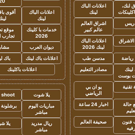
20
 لنك،
اعلانات الباك
كلينكات
لينك
اعلانات الباك
أقوى باق
لينك
لين
دريس
اشراق العالم
عالم كبير
خدمات با كلينك
موقع تجا
2026
تجارب ا
الاشراق
اعلانات الباك
لينك 2026
ديوان العرب
مشار
رياضة
مدسن طب
اعلانات باك لينك
باك ل
لينك
مصادر التعليم
اعلانات باكلينك
 بوست
تقنية
يو ان بي
الرياضي
يلا شوت
a shoot
 حالة
اخبار 24 ساعة
مباريات اليوم
برشلونة 
عليم
مباشر
 فنون
صحيفة العالم
ريال مدريد
يلا ش
فيه
مباشر