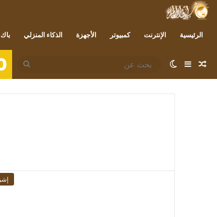
الرئيسية
الإنترنت
كمبيوتر
الأجهزة
الذكاء المنزلي
باك 
0
مقال عشوائي
إضافة عمود جانبي
الوضع المظلم
بحث
عن
إشر