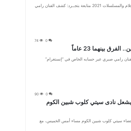
من صحيفة اشراق العالم 24:[ad_1] إعلان: شاهد أجمل الأفلام والمسلسلات 2021 متابعة بتجــرد: كشف الفنان رامي
74
0
ق بينهما 23 عاماً
 متابعة بتجــرد: نشر الفنان رامي صبري عبر حسابه الخاص في “إنستغرام”
90
0
 صبرى يشعل نادى سيتي كلوب شبين الكوم
] ليلة استثنائية عاشها أعضاء سيتي كلوب شبين الكوم مساء أمس الخميس، مع