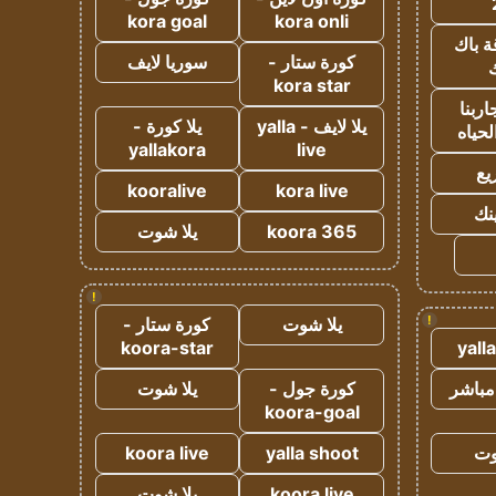
kora goal
kora onli
ة باك
كورة ستار -
سوريا لايف
ك
kora star
ربنا
يلا لايف - yalla
يلا كورة -
لحياه
yallakora
live
يع
kooralive
kora live
ينك
koora 365
يلا شوت
!
!
يلا شوت
كورة ستار -
koora-star
yall
مباشر
كورة جول -
يلا شوت
koora-goal
وت
yalla shoot
koora live
koora live
يلا شوت