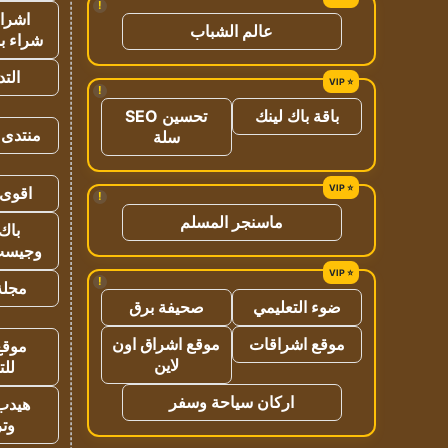
!
اشراق
عالم الشباب
شراء با
الت
!
باقة باك لينك
تحسين SEO
منتدى 
سلة
اقوى 
!
ماسنجر المسلم
باك 
وجيست
!
مجلة 
ضوء التعليمي
صحيفة برق
موقع اشراقات
موقع اشراق اون
موقع
لاين
للت
اركان سياحة وسفر
هيدب
وتر