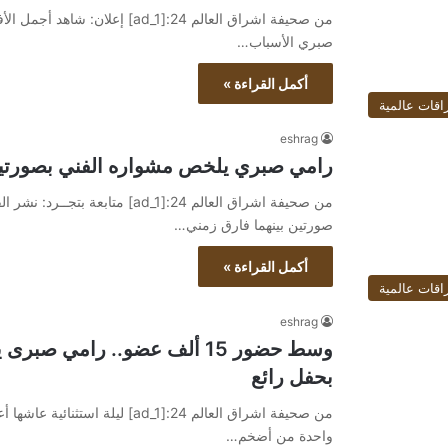
صبري الأسباب…
أكمل القراءة »
اقات عالمية
eshrag
رامي صبري يلخص مشواره الفني بصورتين.. الفر
من صحيفة اشراق العالم 24:[ad_1]
صورتين بينهما فارق زمني…
أكمل القراءة »
اقات عالمية
eshrag
وسط حضور 15 ألف عضو.. رامي
بحفل رائع
من صحيفة اشراق العالم 24:[ad_1
واحدة من أضخم…