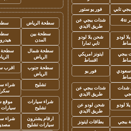
جي تابي
فور يو ستور
4u
شدات ببجي عن
سطحة الرياض
سطح
طريق الايدي
سطحة بين
سطح
ا لودو
شحن يلا لودو
المدن
هيدرو
ساط
تابي تمارا
سطحة شمال
سطحة 
 ببجي
ايتونز امريكي
الرياض
الري
ساط
اقساط
سطحة جنوب
اقرب س
 سعودي
فور يو
الرياض
ساط
تشليح
شراء سي
شدات
شدات ببجي عن
سكرا
جي
طريق الايدي
شراء سيارات
موقع ش
ا لودو
شحن لودو عن
تشليح
سيارات 
طريق الايدي
ارقام يشترون
شراء سي
 ببجي
بطاقات ايتونز
سيارات تشليح
مصدو