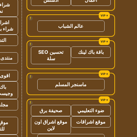
شراء 
نص
!
اشراق
عالم الشباب
شراء با
الت
!
باقة باك لينك
تحسين SEO
منتدى 
سلة
اقوى 
!
ماسنجر المسلم
باك 
وجيست
!
مجلة 
ضوء التعليمي
صحيفة برق
موقع اشراقات
موقع اشراق اون
موقع
لاين
للت