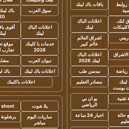
روابط
باقات باك لينك
ية
سوق العرب
باك لينك
20
 لنك،
اعلانات الباك
كلينكات
لينك
اعلانات الباك
أقوى باق
لينك
لين
دريس
اشراق العالم
عالم كبير
خدمات با كلينك
موقع تجا
2026
تجارب ا
الاشراق
اعلانات الباك
لينك 2026
ديوان العرب
مشار
رياضة
مدسن طب
اعلانات باك لينك
باك ل
لينك
مصادر التعليم
اعلانات باكلينك
 بوست
تقنية
يو ان بي
الرياضي
يلا شوت
a shoot
 حالة
اخبار 24 ساعة
مباريات اليوم
برشلونة 
عليم
مباشر