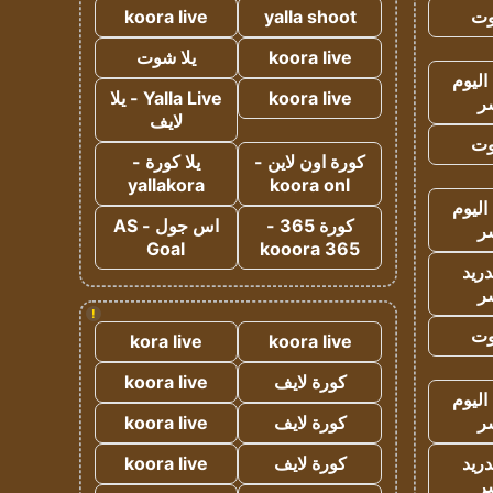
وت
yalla shoot
koora live
koora live
يلا شوت
اليوم
koora live
Yalla Live - يلا
ر
لايف
وت
كورة اون لاين -
يلا كورة -
yallakora
koora onl
اليوم
كورة 365 -
اس جول - AS
ر
Goal
kooora 365
دريد
ر
!
وت
kora live
koora live
كورة لايف
koora live
اليوم
ر
كورة لايف
koora live
دريد
كورة لايف
koora live
ر