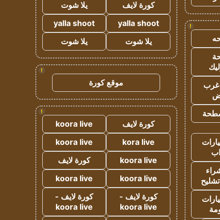
كورة لايف
يلا شوت
yalla shoot
yalla shoot
!
ه
يلا شوت
يلا شوت
ة
ليك
!
موقع كورة
غرب
اض
!
طحة
كورة لايف
koora live
ارات
kora live
koora live
ب
koora live
كورة لايف
راء
koora live
koora live
تشليح
كورة لايف -
كورة لايف -
ارات
koora live
koora live
مة