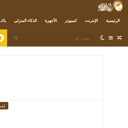
الرئيسية
الإنترنت
كمبيوتر
الأجهزة
الذكاء المنزلي
باك 
0
مقال عشوائي
إضافة عمود جانبي
الوضع المظلم
بحث
عن
إشر