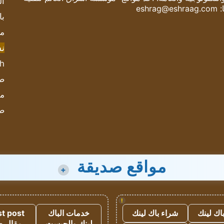
ال
:
eshrag@eshraag.com
با
مش
ن
sh
صحيف
مؤ
ص
مواقع صديقة
+
!
اك لينك
شراء باك لينك
خدمات الباك
t post
لينك والجيست
مقال 