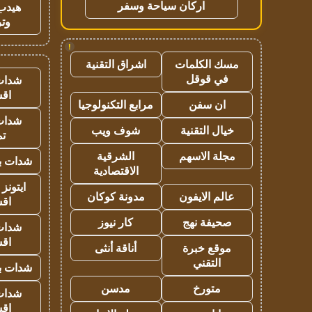
اركان سياحة وسفر
هيدب
وتر
!
مسك الكلمات
اشراق التقنية
في قوقل
شدات
اق
ان سفن
مرابع التكنولوجيا
شدات
خيال التقنية
شوف ويب
تم
مجلة الاسهم
الشرقية
شدات بب
الاقتصادية
ايتونز
عالم الايفون
مدونة كوكان
اق
صحيفة نهج
كار نيوز
شدات
اق
موقع خبرة
أناقة أنثى
التقني
شدات بب
متورخ
مدسن
شدات
اق