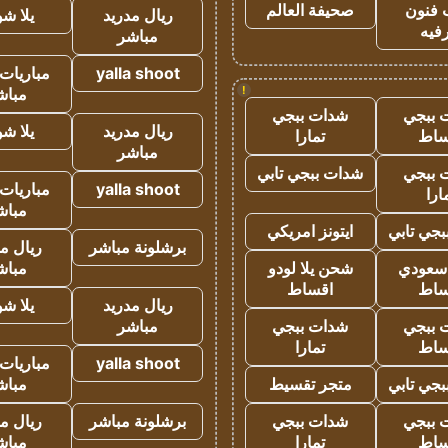
 فنون
صحيفة العالم
ريال مدريد
يلا ش
فيه
مباشر
yalla shoot
مباريات 
!
مباش
 ببجي
شدات ببجي
ريال مدريد
يلا ش
ساط
تمارا
مباشر
 ببجي
شدات ببجي تابي
yalla shoot
مباريات 
ارا
مباش
جي تابي
ايتونز امريكي
برشلونة مباشر
ريال م
 سعودي
شحن يلا لودو
مباش
ساط
اقساط
ريال مدريد
يلا ش
 ببجي
شدات ببجي
مباشر
ساط
تمارا
yalla shoot
مباريات 
جي تابي
متجر تقسيط
مباش
 ببجي
شدات ببجي
برشلونة مباشر
ريال م
ساط
تمارا
مباش