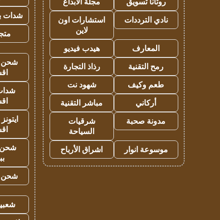
روتانا تسويق
مجلة الابداع
شدات بب
نادي الترددات
استشارات اون
لاين
متجر 
المعارف
هيدب فيديو
شحن يل
رمح التقنية
رذاذ التجارة
اق
طعم وكيف
شهود نت
شدات
اق
أركاني
مباشر التقنية
ايتونز
مدونة صحبة
شرقيات
اق
السياحة
شحن 
موسوعة انوار
اشراق الأرباح
بب
شحن يل
شعبية