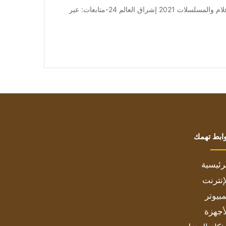
من صحيفة اشراق العالم 24:[ad_1] إعلان: شاهد أجمل الأفلام والمسلسلات 2021 إشراق العالم 24-متابعات: عبر
ابط تهمك
رئيسية
إنترنت
بيوتر
أجهزة