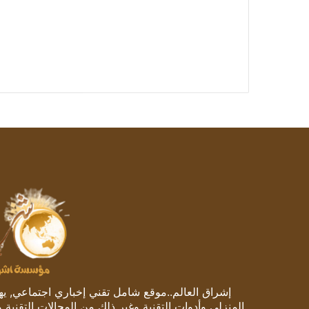
إشراق العالم..موقع شامل تقني إخباري اجتماعي, يهتم
المنزلي وأدوات التقنية وغير ذلك من المجالات التقنية 