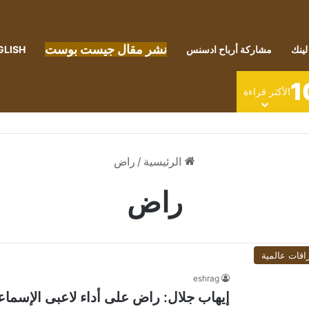
نشر مقال جيست بوست
لينك
مشاركة أرباح ادسنس
GLISH
1
الأكثر قراءة
الرئيسية
/
راض
راض
اقات عالمية
eshrag
إيهاب جلال: راض على أداء لاعبى الإسماعي