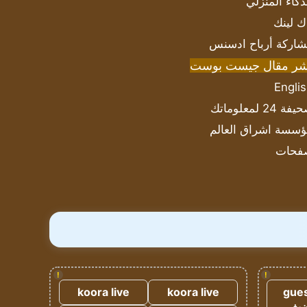
ذكاء المنزلي
ك لينك
اركة أرباح ادسنس
شر مقال جيست بوست
Engli
ة 24 لمعلوماتك
سسة اشراق العالم
فحات
!
!
koora live
koora live
gues
ضيف