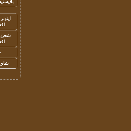
بلايستي
ايتونز
اق
شحن يل
اق
ح
شاي 