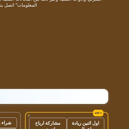
المعلومات" اتصل بنا
!
شراء ب
اول اثنين ريادة
مشاركة ارباح
اعمال
ادسنس