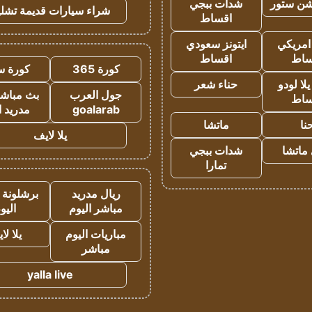
شن ستور
شدات ببجي
شراء سيارات قديمة تشلي
اقساط
 امريكي
ايتونز سعودي
ساط
اقساط
كورة 365
كورة س
ا لودو
حناء شعر
جول العرب
بث مباشر
ساط
goalarab
مدريد ا
نا
ماتشا
يلا لايف
ماتشا
شدات ببجي
تمارا
ريال مدريد
برشلونة 
مباشر اليوم
اليو
مباريات اليوم
يلا لا
مباشر
yalla live