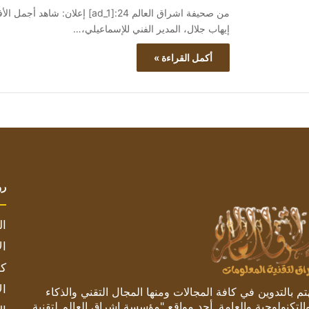
إيهاب جلال، المدير الفني للإسماعيلي،…
أكمل القراءة »
رو
ال
ال
كم
ال
 بالتدوين في كافة المجالات ومنها المجال التقني والذكاء
والتكنولوجية والعامة. أحد مواقع "مؤسسة اشراق العالم لتقنية