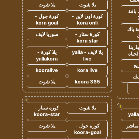
يلا شوت
يلا شوت
 باقة
كورة اون لاين -
كورة جول -
kora goal
kora onli
ة باك
كورة ستار -
سوريا لايف
ك
kora star
ربنا
يلا لايف - yalla
يلا كورة -
لحياه
yallakora
live
يع
kooralive
kora live
ينك
koora 365
يلا شوت
!
!
يلا شوت
كورة ستار -
koora-star
yall
مباشر
كورة جول -
يلا شوت
koora-goal