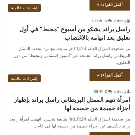
أكمل القراءة »
إشراقات عالمية
190
0
eshrag
راسل براند يشكو من أسبوع “محبط” في أول
تعليق بعد اتهامه بالاغتصاب
من صحيفة اشراق العالم 24:[ad_1] متابعة بتجــرد: تحدث الممثل
البريطاني راسل براند الجمعة عن “أسبوع استثنائي ومحبط” من دون
التعليق…
أكمل القراءة »
إشراقات عالمية
96
0
eshrag
امرأة تتهم الممثل البريطاني راسل براند بإظهار
أجزاء حميمة من جسمه لها
من صحيفة اشراق العالم 24:[ad_1] متابعة بتجــرد: اتهمت امرأة راسل
براند بالكشف عن أجزاء حميمة من جسمه لها في عام…