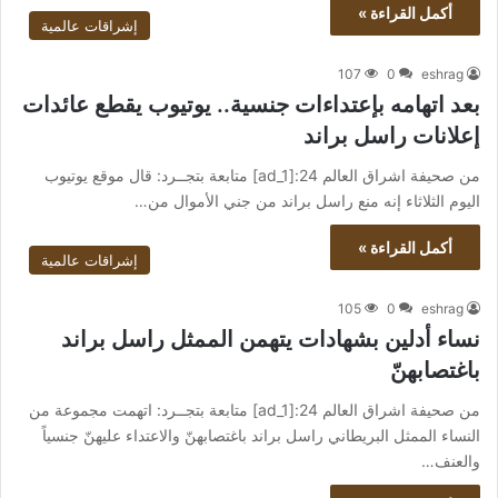
أكمل القراءة »
إشراقات عالمية
107
0
eshrag
بعد اتهامه بإعتداءات جنسية.. يوتيوب يقطع عائدات
إعلانات راسل براند
من صحيفة اشراق العالم 24:[ad_1] متابعة بتجــرد: قال موقع يوتيوب
اليوم الثلاثاء إنه منع راسل براند من جني الأموال من…
أكمل القراءة »
إشراقات عالمية
105
0
eshrag
نساء أدلين بشهادات يتهمن الممثل راسل براند
باغتصابهنّ
من صحيفة اشراق العالم 24:[ad_1] متابعة بتجــرد: اتهمت مجموعة من
النساء الممثل البريطاني راسل براند باغتصابهنّ والاعتداء عليهنّ جنسياً
والعنف…