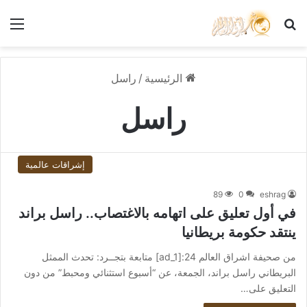
بحث عن
الق
الرئيسية
/
راسل
راسل
إشراقات عالمية
89
0
eshrag
في أول تعليق على اتهامه بالاغتصاب.. راسل براند
ينتقد حكومة بريطانيا
من صحيفة اشراق العالم 24:[ad_1] متابعة بتجــرد: تحدث الممثل
البريطاني راسل براند، الجمعة، عن “أسبوع استثنائي ومحبط” من دون
التعليق على…