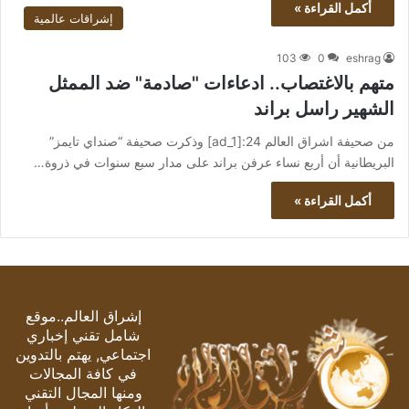
أكمل القراءة »
إشراقات عالمية
103
0
eshrag
متهم بالاغتصاب.. ادعاءات "صادمة" ضد الممثل
الشهير راسل براند
من صحيفة اشراق العالم 24:[ad_1] وذكرت صحيفة “صنداي تايمز”
البريطانية أن أربع نساء عرفن براند على مدار سبع سنوات في ذروة…
أكمل القراءة »
إشراق العالم..موقع
شامل تقني إخباري
اجتماعي, يهتم بالتدوين
في كافة المجالات
ومنها المجال التقني