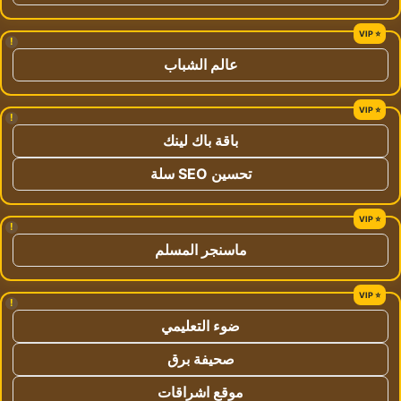
!
عالم الشباب
!
باقة باك لينك
تحسين SEO سلة
!
ماسنجر المسلم
!
ضوء التعليمي
صحيفة برق
موقع اشراقات