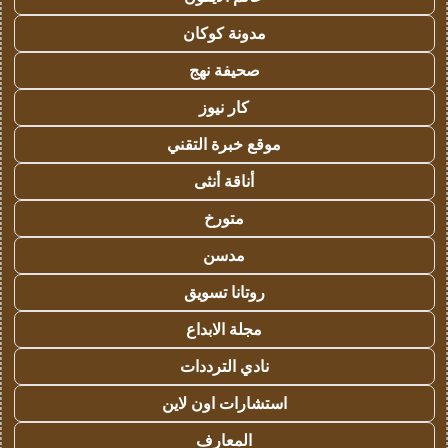
مدونة كوكان
صحيفة نهج
كار نيوز
موقع خبرة التقني
أناقة أنثى
متورخ
مدسن
روتانا تسويق
مجلة الابداع
نادي الترددات
استشارات اون لاين
المعارف