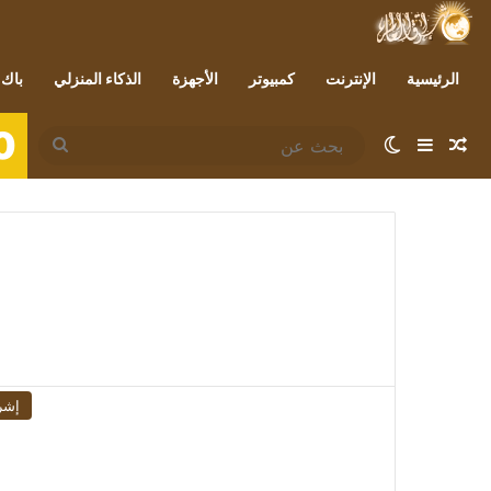
الرئيسية
الإنترنت
كمبيوتر
الأجهزة
الذكاء المنزلي
باك 
0
مقال عشوائي
إضافة عمود جانبي
الوضع المظلم
بحث
عن
إشر