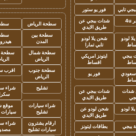
جي تابي
فور يو ستور
4u
شدات ببجي عن
سطحة الرياض
سطح
طريق الايدي
سطحة بين
سطح
ا لودو
شحن يلا لودو
المدن
هيدرو
ساط
تابي تمارا
سطحة شمال
سطحة 
 ببجي
ايتونز امريكي
الرياض
الري
ساط
اقساط
سطحة جنوب
اقرب س
 سعودي
فور يو
الرياض
ساط
تشليح
شراء سي
شدات
شدات ببجي عن
سكرا
جي
طريق الايدي
شراء سيارات
موقع ش
ا لودو
شحن لودو عن
تشليح
سيارات 
طريق الايدي
ارقام يشترون
شراء سي
 ببجي
بطاقات ايتونز
سيارات تشليح
مصدو