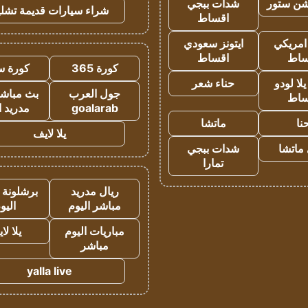
شن ستور
شدات ببجي
شراء سيارات قديمة تشلي
اقساط
 امريكي
ايتونز سعودي
ساط
اقساط
كورة 365
كورة س
ا لودو
حناء شعر
جول العرب
بث مباشر
ساط
goalarab
مدريد ا
نا
ماتشا
يلا لايف
ماتشا
شدات ببجي
تمارا
ريال مدريد
برشلونة 
مباشر اليوم
اليو
مباريات اليوم
يلا لا
مباشر
yalla live