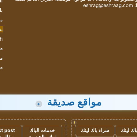
ال
:
eshrag@eshraag.com
با
مش
ن
sh
صحيف
مؤ
ص
مواقع صديقة
+
!
اك لينك
شراء باك لينك
خدمات الباك
t post
لينك والجيست
مقال 