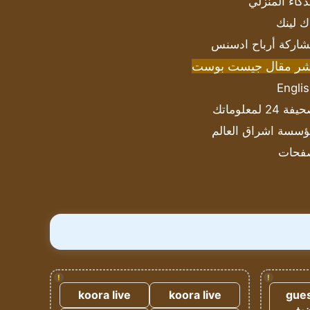
ذكاء المنزلي
ك لينك
اركة أرباح ادسنس
شر مقال جيست بوست
Engli
ة 24 لمعلوماتك
سسة اشراق العالم
فحات
!
!
koora live
koora live
gues
ضيف