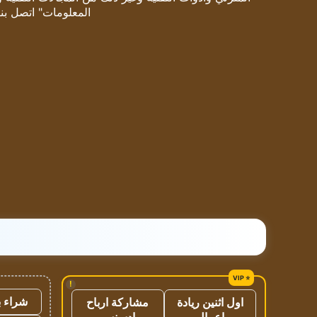
المعلومات" اتصل بنا
!
شراء ب
اول اثنين ريادة
مشاركة ارباح
اعمال
ادسنس