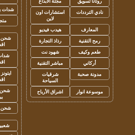
روتانا تسويق
مجلة الابداع
شدات بب
نادي الترددات
استشارات اون
لاين
متجر 
المعارف
هيدب فيديو
شحن يل
رمح التقنية
رذاذ التجارة
اق
طعم وكيف
شهود نت
شدات
اق
أركاني
مباشر التقنية
ايتونز
مدونة صحبة
شرقيات
اق
السياحة
شحن 
موسوعة انوار
اشراق الأرباح
بب
شحن يل
شعبية