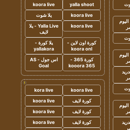
وت
yalla shoot
koora live
koora live
يلا شوت
اليوم
koora live
Yalla Live - يلا
ر
لايف
وت
كورة اون لاين -
يلا كورة -
yallakora
koora onl
اليوم
كورة 365 -
اس جول - AS
ر
Goal
kooora 365
دريد
ر
!
وت
kora live
koora live
كورة لايف
koora live
اليوم
ر
كورة لايف
koora live
دريد
كورة لايف
koora live
ر