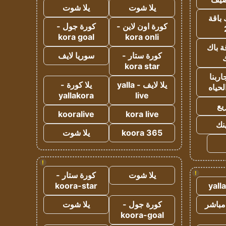
يلا شوت
يلا شوت
 باقة
كورة اون لاين -
كورة جول -
kora goal
kora onli
ة باك
كورة ستار -
سوريا لايف
ك
kora star
ربنا
يلا لايف - yalla
يلا كورة -
لحياه
yallakora
live
يع
kooralive
kora live
ينك
koora 365
يلا شوت
!
!
يلا شوت
كورة ستار -
koora-star
yall
مباشر
كورة جول -
يلا شوت
koora-goal