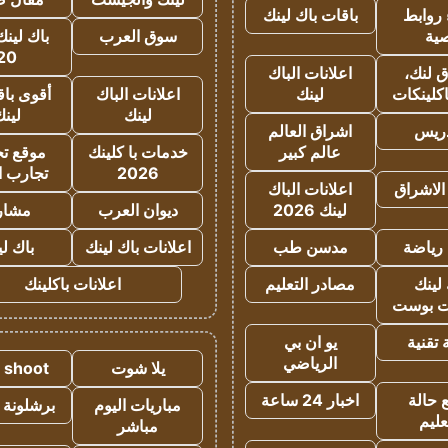
روابط
باقات باك لينك
ية
سوق العرب
باك لينك
20
 لنك،
اعلانات الباك
كلينكات
لينك
اعلانات الباك
أقوى باق
لينك
لين
دريس
اشراق العالم
عالم كبير
خدمات با كلينك
موقع تجا
2026
تجارب ا
الاشراق
اعلانات الباك
لينك 2026
ديوان العرب
مشار
رياضة
مدسن طب
اعلانات باك لينك
باك ل
لينك
مصادر التعليم
اعلانات باكلينك
 بوست
تقنية
يو ان بي
الرياضي
يلا شوت
a shoot
 حالة
اخبار 24 ساعة
مباريات اليوم
برشلونة 
عليم
مباشر