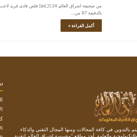
من صحيفة اشراق العالم 24:[d_1
بالدقيقة 67 من…
أكمل القراءة »
رو
ال
ال
كم
ال
 بالتدوين في كافة المجالات ومنها المجال التقني والذكاء
والتكنولوجية والعامة. أحد مواقع "مؤسسة اشراق العالم لتقنية