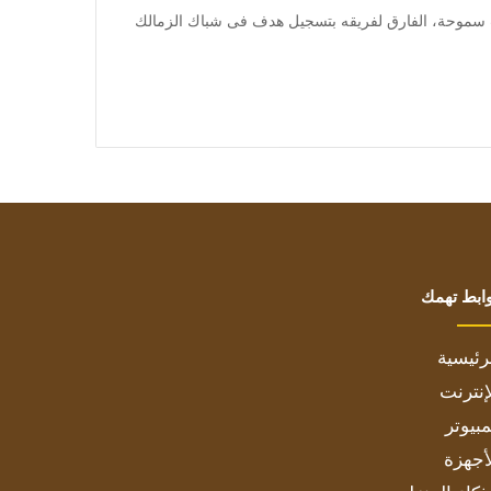
a] قلص فادى فريد لاعب سموحة، الفارق لفريقه بتسجيل هدف فى شباك الزمالك
ابط تهمك
رئيسية
إنترنت
بيوتر
أجهزة