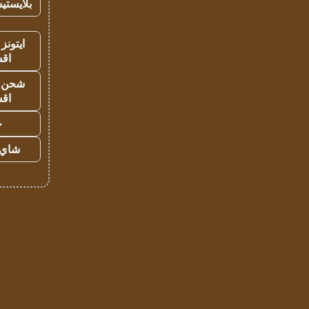
بلايستي
ايتونز
اق
شحن يل
اق
ح
شاي 