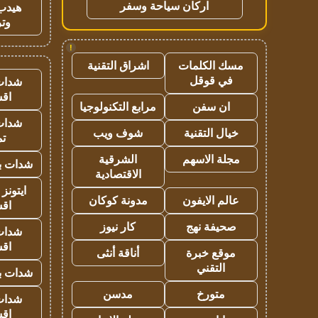
اركان سياحة وسفر
هيدب
وتر
!
مسك الكلمات
اشراق التقنية
في قوقل
شدات
اق
ان سفن
مرابع التكنولوجيا
شدات
خيال التقنية
شوف ويب
تم
مجلة الاسهم
الشرقية
شدات بب
الاقتصادية
ايتونز
عالم الايفون
مدونة كوكان
اق
صحيفة نهج
كار نيوز
شدات
اق
موقع خبرة
أناقة أنثى
التقني
شدات بب
متورخ
مدسن
شدات
اق