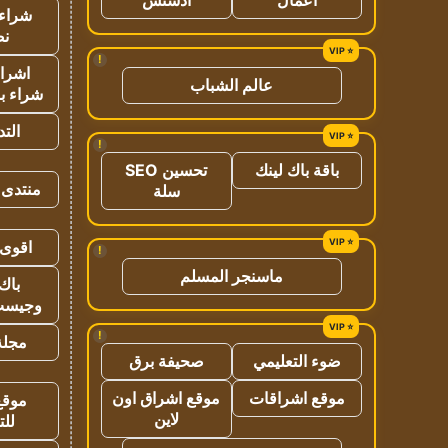
شراء 
نص
!
اشراق
عالم الشباب
شراء با
الت
!
باقة باك لينك
تحسين SEO
منتدى 
سلة
اقوى 
!
ماسنجر المسلم
باك 
وجيست
!
مجلة 
ضوء التعليمي
صحيفة برق
موقع اشراقات
موقع اشراق اون
موقع
لاين
للت