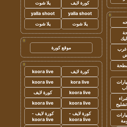
كورة لايف
يلا شوت
yalla shoot
yalla shoot
!
ه
يلا شوت
يلا شوت
ة
ليك
!
موقع كورة
غرب
اض
!
طحة
كورة لايف
koora live
ارات
kora live
koora live
ب
koora live
كورة لايف
راء
koora live
koora live
تشليح
كورة لايف -
كورة لايف -
ارات
koora live
koora live
مة