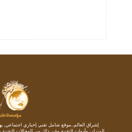
إشراق العالم..موقع شامل تقني إخباري اجتماعي, يهتم
المنزلي وأدوات التقنية وغير ذلك من المجالات التقنية 