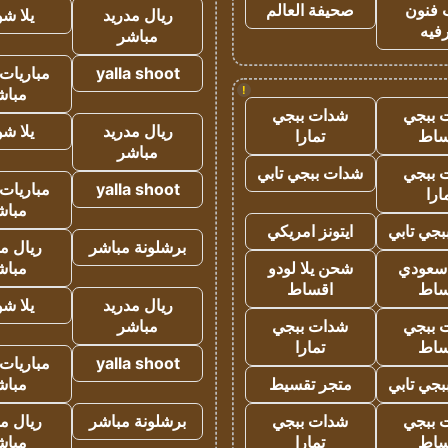
 فنون
صحيفة العالم
ريال مدريد
يلا ش
فيه
مباشر
yalla shoot
مباريات 
!
مباش
 ببجي
شدات ببجي
ريال مدريد
يلا ش
ساط
تمارا
مباشر
 ببجي
شدات ببجي تابي
yalla shoot
مباريات 
ارا
مباش
جي تابي
ايتونز امريكي
برشلونة مباشر
ريال م
 سعودي
شحن يلا لودو
مباش
ساط
اقساط
ريال مدريد
يلا ش
 ببجي
شدات ببجي
مباشر
ساط
تمارا
yalla shoot
مباريات 
جي تابي
متجر تقسيط
مباش
 ببجي
شدات ببجي
برشلونة مباشر
ريال م
ساط
تمارا
مباش