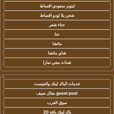
ايتونز سعودي اقساط
شحن يلا لودو اقساط
حناء شعر
حنا
ماتشا
شاي ماتشا
شدات ببجي تمارا
!
خدمات الباك لينك والجيست
guest post مقال ضيف
سوق العرب
باك لينك باقة 20