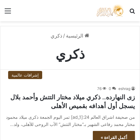
بحث عن
الق
الرئيسية
/
ذكري
ذكري
إشراقات عالمية
76
0
eshrag
زى النهارده.. ذكري ميلاد مختار التتش وأحمد بلال
يسجل أول أهدافه بقميص الأهلى
من صحيفة اشراق العالم 24:[ad_1] تمر اليوم الجمعة ذكرى ميلاد محمود
مختار محمد رفاعى الشهير بـ”مختار التتش” الأب الروحى للأهلى، ولد…
أكمل القراءة »