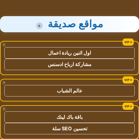
مواقع صديقة
+
!
اول اثنين ريادة اعمال
مشاركة ارباح ادسنس
!
عالم الشباب
!
باقة باك لينك
تحسين SEO سلة