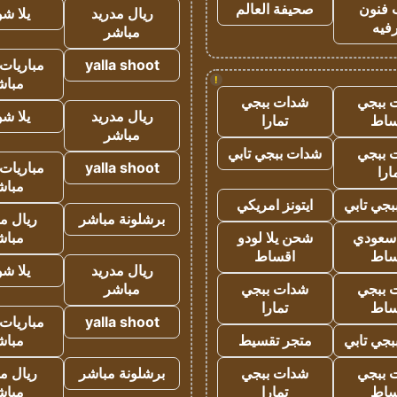
 فنون
صحيفة العالم
ريال مدريد
يلا ش
فيه
مباشر
yalla shoot
مباريات 
!
مباش
 ببجي
شدات ببجي
ريال مدريد
يلا ش
ساط
تمارا
مباشر
 ببجي
شدات ببجي تابي
yalla shoot
مباريات 
ارا
مباش
جي تابي
ايتونز امريكي
برشلونة مباشر
ريال م
 سعودي
شحن يلا لودو
مباش
ساط
اقساط
ريال مدريد
يلا ش
 ببجي
شدات ببجي
مباشر
ساط
تمارا
yalla shoot
مباريات 
جي تابي
متجر تقسيط
مباش
 ببجي
شدات ببجي
برشلونة مباشر
ريال م
ساط
تمارا
مباش