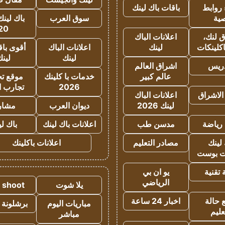
روابط
باقات باك لينك
ية
سوق العرب
باك لينك
20
 لنك،
اعلانات الباك
كلينكات
لينك
اعلانات الباك
أقوى باق
لينك
لين
دريس
اشراق العالم
عالم كبير
خدمات با كلينك
موقع تجا
2026
تجارب ا
الاشراق
اعلانات الباك
لينك 2026
ديوان العرب
مشار
رياضة
مدسن طب
اعلانات باك لينك
باك ل
لينك
مصادر التعليم
اعلانات باكلينك
 بوست
تقنية
يو ان بي
الرياضي
يلا شوت
a shoot
 حالة
اخبار 24 ساعة
مباريات اليوم
برشلونة 
عليم
مباشر