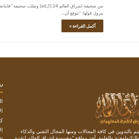
من صحيفة اشراق العالم 24:[ad_1] 
بيرول قولها: “نتوقع أن…
أكمل القراءة »
رو
ال
ال
كم
ال
 بالتدوين في كافة المجالات ومنها المجال التقني والذكاء
والتكنولوجية والعامة. أحد مواقع "مؤسسة اشراق العالم لتقنية