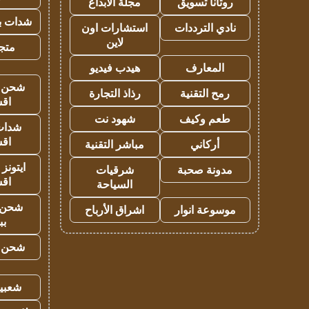
روتانا تسويق
مجلة الابداع
شدات بب
نادي الترددات
استشارات اون
لاين
متجر 
المعارف
هيدب فيديو
شحن يل
رمح التقنية
رذاذ التجارة
اق
طعم وكيف
شهود نت
شدات
اق
أركاني
مباشر التقنية
ايتونز
مدونة صحبة
شرقيات
اق
السياحة
شحن 
موسوعة انوار
اشراق الأرباح
بب
شحن يل
شعبية