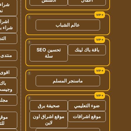
شراء 
نص
!
اشراق
عالم الشباب
شراء با
الت
!
باقة باك لينك
تحسين SEO
منتدى 
سلة
اقوى 
!
ماسنجر المسلم
باك 
وجيست
!
مجلة 
ضوء التعليمي
صحيفة برق
موقع اشراقات
موقع اشراق اون
موقع
لاين
للت