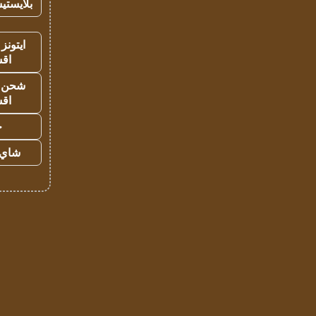
بلايستي
ايتونز
اق
شحن يل
اق
ح
شاي 