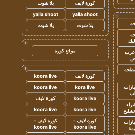
كورة لايف
يلا شوت
yalla shoot
yalla shoot
!
ه
يلا شوت
يلا شوت
ة
ليك
!
موقع كورة
غرب
اض
!
طحة
كورة لايف
koora live
ارات
kora live
koora live
ب
koora live
كورة لايف
راء
koora live
koora live
تشليح
كورة لايف -
كورة لايف -
ارات
koora live
koora live
مة