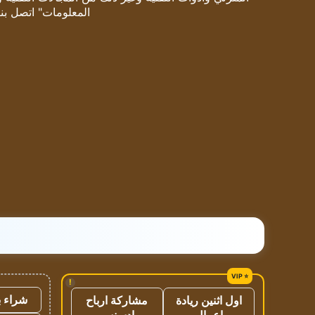
المعلومات" اتصل بنا
!
شراء ب
اول اثنين ريادة
مشاركة ارباح
اعمال
ادسنس