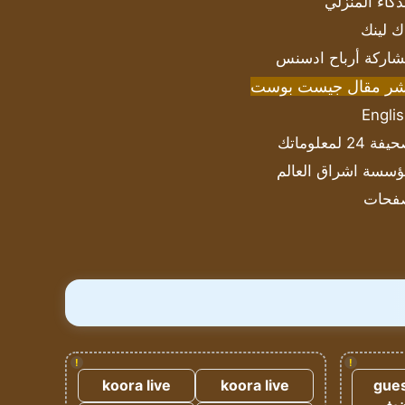
ذكاء المنزلي
ك لينك
اركة أرباح ادسنس
شر مقال جيست بوست
Engli
ة 24 لمعلوماتك
سسة اشراق العالم
فحات
!
!
koora live
koora live
gues
ضيف