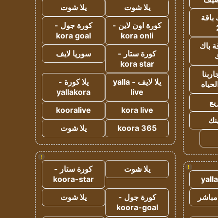
يلا شوت
يلا شوت
 باقة
كورة اون لاين -
كورة جول -
kora goal
kora onli
ة باك
كورة ستار -
سوريا لايف
ك
kora star
ربنا
يلا لايف - yalla
يلا كورة -
لحياه
yallakora
live
يع
kooralive
kora live
ينك
koora 365
يلا شوت
!
!
يلا شوت
كورة ستار -
koora-star
yall
مباشر
كورة جول -
يلا شوت
koora-goal