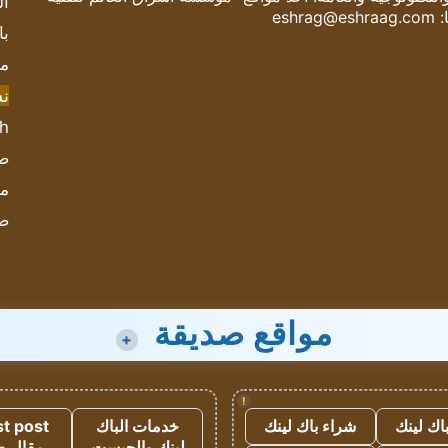
ال
:
eshrag@eshraag.com
با
مش
ن
sh
صحيف
مؤ
ص
مواقع صديقة
+
!
اك لينك
شراء باك لينك
خدمات الباك
t post
لينك والجيست
مقال 