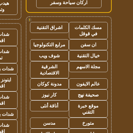
اركان سياحة وسفر
هيدب
وتر
!
مسك الكلمات
اشراق التقنية
في قوقل
شدات
اق
ان سفن
مرابع التكنولوجيا
شدات
خيال التقنية
شوف ويب
تم
مجلة الاسهم
الشرقية
شدات بب
الاقتصادية
ايتونز
عالم الايفون
مدونة كوكان
اق
صحيفة نهج
كار نيوز
شدات
اق
موقع خبرة
أناقة أنثى
التقني
شدات بب
متورخ
مدسن
شدات
اق