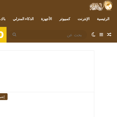
الرئيسية
الإنترنت
كمبيوتر
الأجهزة
الذكاء المنزلي
باك 
0
مقال عشوائي
إضافة عمود جانبي
الوضع المظلم
بحث
عن
إشر