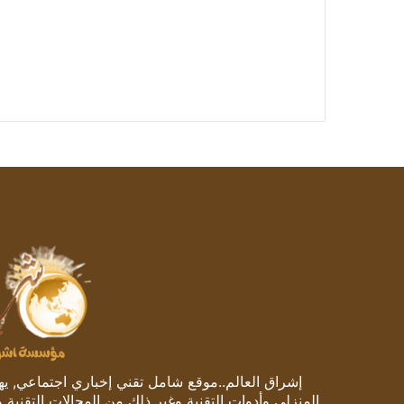
إشراق العالم..موقع شامل تقني إخباري اجتماعي, يهتم
المنزلي وأدوات التقنية وغير ذلك من المجالات التقنية 