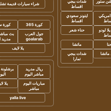
شن ستور
شدات ببجي
شراء سيارات قديمة تشلي
اقساط
 امريكي
ايتونز سعودي
ساط
اقساط
كورة 365
كورة س
ا لودو
حناء شعر
جول العرب
بث مباشر
ساط
goalarab
مدريد ا
نا
ماتشا
يلا لايف
ماتشا
شدات ببجي
تمارا
ريال مدريد
برشلونة 
مباشر اليوم
اليو
مباريات اليوم
يلا لا
مباشر
yalla live