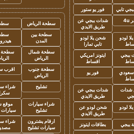
جي تابي
فور يو ستور
4u
شدات ببجي عن
سطحة الرياض
سطح
طريق الايدي
سطحة بين
سطح
ا لودو
شحن يلا لودو
المدن
هيدرو
ساط
تابي تمارا
سطحة شمال
سطحة 
 ببجي
ايتونز امريكي
الرياض
الري
ساط
اقساط
سطحة جنوب
اقرب س
 سعودي
فور يو
الرياض
ساط
تشليح
شراء سي
شدات
شدات ببجي عن
سكرا
جي
طريق الايدي
شراء سيارات
موقع ش
ا لودو
شحن لودو عن
تشليح
سيارات 
طريق الايدي
ارقام يشترون
شراء سي
 ببجي
بطاقات ايتونز
سيارات تشليح
مصدو