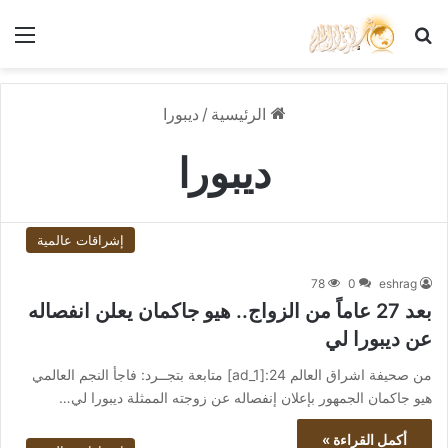
بحث عن
الق
الرئيسية
/
ديبورا
ديبورا
إشراقات عالمية
78
0
eshrag
بعد 27 عاماً من الزواج.. هيو جاكمان يعلن انفصاله
عن ديبورا لي
من صحيفة اشراق العالم 24:[ad_1] متابعة بتجــرد: فاجأ النجم العالمي
هيو جاكمان الجمهور بإعلان إنفصاله عن زوجته الممثلة ديبورا لي…
أكمل القراءة »