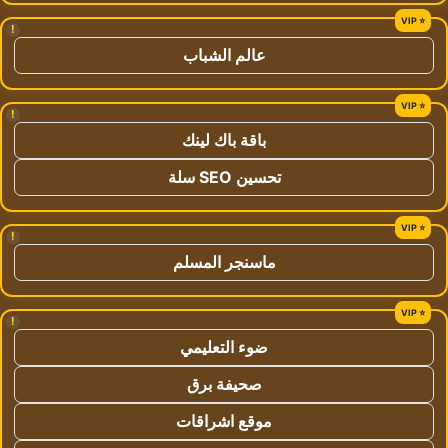
!
عالم الشباب
!
باقة باك لينك
تحسين SEO سلة
!
ماسنجر المسلم
!
ضوء التعليمي
صحيفة برق
موقع اشراقات