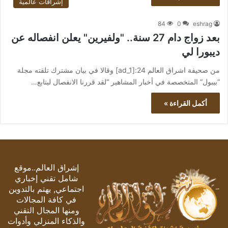
إشراقات عالمية
84
0
eshrag
بعد زواج دام 27 سنة.. "ولفيرين" يعلن انفصاله عن
ديبورا لي
من صحيفة اشراق العالم 24:[ad_1] وقالا في بيان مشترك تلقته مجلة
“بيبول” المتخصصة في أخبار المشاهير “لقد قررنا الانفصال ليتابع…
أكمل القراءة »
إشراق العالم..موقع
شامل تقني إخباري
اجتماعي, يهتم بالتدوين
في كافة المجالات
ومنها المجال التقني
والذكاء المنزلي وأدوات