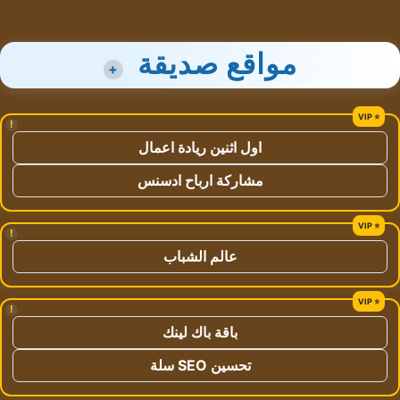
مواقع صديقة
+
!
اول اثنين ريادة اعمال
مشاركة ارباح ادسنس
!
عالم الشباب
!
باقة باك لينك
تحسين SEO سلة