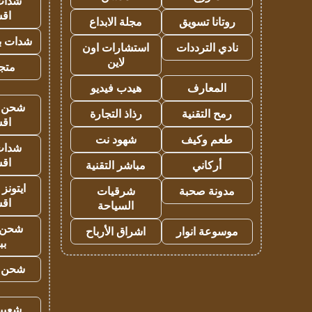
شدات
اق
روتانا تسويق
مجلة الابداع
شدات بب
نادي الترددات
استشارات اون
لاين
متجر 
المعارف
هيدب فيديو
شحن يل
رمح التقنية
رذاذ التجارة
اق
طعم وكيف
شهود نت
شدات
اق
أركاني
مباشر التقنية
ايتونز
مدونة صحبة
شرقيات
اق
السياحة
شحن 
موسوعة انوار
اشراق الأرباح
بب
شحن يل
شعبية