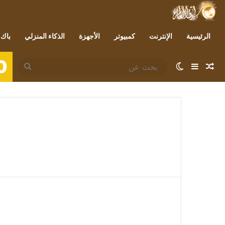
الرئيسية
الإنترنت
كمبيوتر
الأجهزة
الذكاء المنزلي
باك 
0
مقال عشوائي
إضافة عمود جانبي
الوضع المظلم
بحث
عن