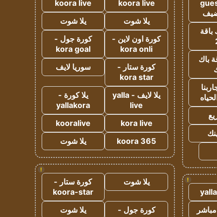
koora live
koora live
gues
ضيف
يلا شوت
يلا شوت
 باقة
كورة اون لاين -
كورة جول -
kora goal
kora onli
ة باك
كورة ستار -
سوريا لايف
ك
kora star
ربنا
يلا لايف - yalla
يلا كورة -
لحياه
yallakora
live
يع
kooralive
kora live
ينك
koora 365
يلا شوت
!
!
يلا شوت
كورة ستار -
koora-star
yall
مباشر
كورة جول -
يلا شوت