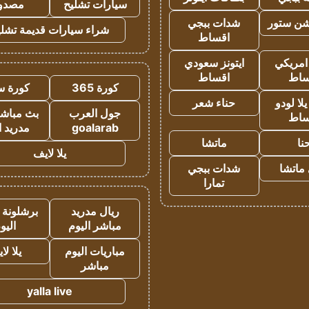
سيارات تشليح
مصدو
شن ستور
شدات ببجي
شراء سيارات قديمة تشلي
اقساط
 امريكي
ايتونز سعودي
ساط
اقساط
كورة 365
كورة س
ا لودو
حناء شعر
جول العرب
بث مباشر
ساط
goalarab
مدريد ا
نا
ماتشا
يلا لايف
ماتشا
شدات ببجي
تمارا
ريال مدريد
برشلونة 
مباشر اليوم
اليو
مباريات اليوم
يلا لا
مباشر
yalla live