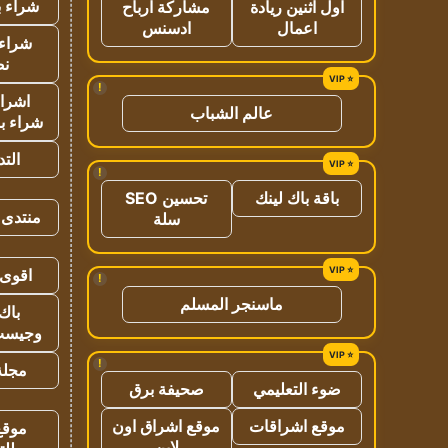
شراء ب
اول اثنين ريادة
مشاركة ارباح
اعمال
ادسنس
شراء 
نص
!
اشراق
عالم الشباب
شراء با
الت
!
باقة باك لينك
تحسين SEO
منتدى 
سلة
اقوى 
!
ماسنجر المسلم
باك 
وجيست
!
مجلة 
ضوء التعليمي
صحيفة برق
موقع اشراقات
موقع اشراق اون
موقع
لاين