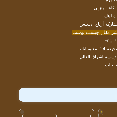
ذكاء المنزلي
ك لينك
اركة أرباح ادسنس
شر مقال جيست بوست
Engli
ة 24 لمعلوماتك
سسة اشراق العالم
فحات
!
!