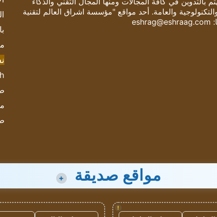
 بالتدوين في كافة المجالات ومنها المجال التقني والذكاء
والتكنولوجية والعامة. أحد مواقع "مؤسسة اشراق العالم لتقنية
ال
:
eshrag@eshraag.com
با
مش
ن
sh
صحيف
مؤ
ص
مواقع صديقة
+
!