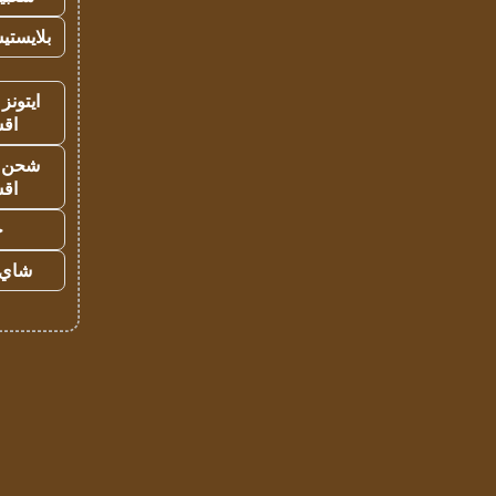
بلايستي
ايتونز
اق
شحن يل
اق
ح
شاي 