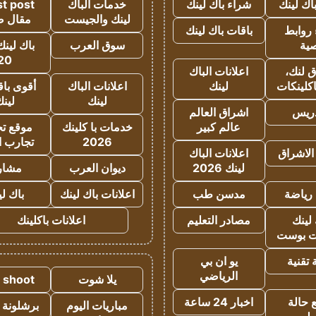
اك لينك
شراء باك لينك
خدمات الباك
t post
لينك والجيست
مقال 
روابط
باقات باك لينك
ية
سوق العرب
باك لينك
20
 لنك،
اعلانات الباك
كلينكات
لينك
اعلانات الباك
أقوى باق
لينك
لين
دريس
اشراق العالم
عالم كبير
خدمات با كلينك
موقع تجا
2026
تجارب ا
الاشراق
اعلانات الباك
لينك 2026
ديوان العرب
مشار
رياضة
مدسن طب
اعلانات باك لينك
باك ل
لينك
مصادر التعليم
اعلانات باكلينك
 بوست
تقنية
يو ان بي
الرياضي
يلا شوت
a shoot
 حالة
اخبار 24 ساعة
مباريات اليوم
برشلونة 