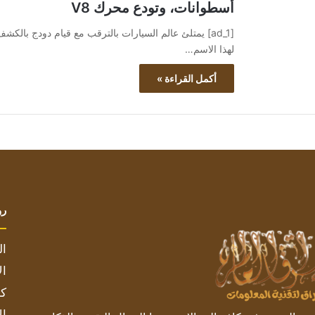
أسطوانات، وتودع محرك V8
[ad_1] يمتلئ عالم السيارات بالترقب مع قيام دودج بالك
لهذا الاسم…
أكمل القراءة »
رو
ال
ال
كم
ال