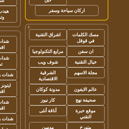
للت
اركان سياحة وسفر
هيدب
وتر
!
مسك الكلمات
اشراق التقنية
في قوقل
شدات
اق
ان سفن
مرابع التكنولوجيا
شدات
خيال التقنية
شوف ويب
تم
مجلة الاسهم
الشرقية
شدات بب
الاقتصادية
ايتونز
عالم الايفون
مدونة كوكان
اق
صحيفة نهج
كار نيوز
شدات
اق
موقع خبرة
أناقة أنثى
التقني
شدات بب
متورخ
مدسن