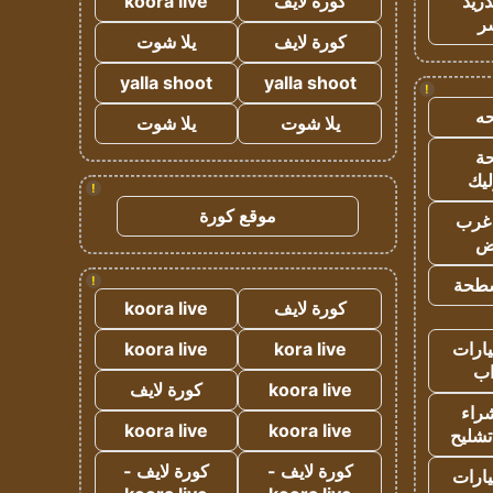
دريد
كورة لايف
koora live
ر
كورة لايف
يلا شوت
yalla shoot
yalla shoot
!
ه
يلا شوت
يلا شوت
ة
ليك
!
موقع كورة
غرب
اض
!
طحة
كورة لايف
koora live
ارات
kora live
koora live
ب
koora live
كورة لايف
راء
koora live
koora live
تشليح
كورة لايف -
كورة لايف -
ارات