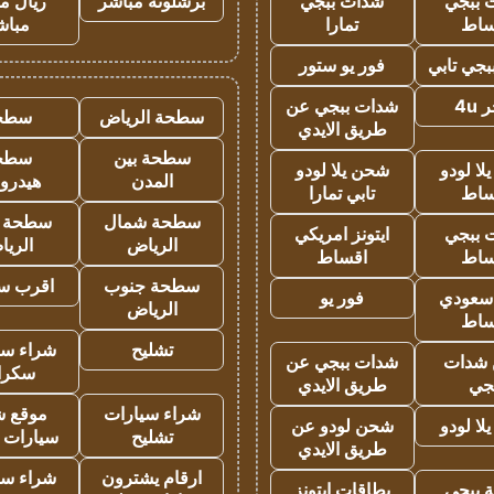
 ببجي
شدات ببجي
برشلونة مباشر
ريال م
ساط
تمارا
مباش
جي تابي
فور يو ستور
4u
شدات ببجي عن
سطحة الرياض
سطح
طريق الايدي
سطحة بين
سطح
ا لودو
شحن يلا لودو
المدن
هيدرو
ساط
تابي تمارا
سطحة شمال
سطحة 
 ببجي
ايتونز امريكي
الرياض
الري
ساط
اقساط
سطحة جنوب
اقرب س
 سعودي
فور يو
الرياض
ساط
تشليح
شراء سي
شدات
شدات ببجي عن
سكرا
جي
طريق الايدي
شراء سيارات
موقع ش
ا لودو
شحن لودو عن
تشليح
سيارات 
طريق الايدي
ارقام يشترون
شراء سي
 ببجي
بطاقات ايتونز