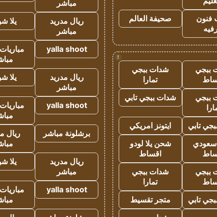
عليم
مباشر
 فنون
صحيفة العالم
ريال مدريد
يلا ش
فيه
مباشر
yalla shoot
مباريات 
!
مباش
 ببجي
شدات ببجي
ريال مدريد
يلا ش
ساط
تمارا
مباشر
 ببجي
شدات ببجي تابي
yalla shoot
مباريات 
ارا
مباش
جي تابي
ايتونز امريكي
برشلونة مباشر
ريال م
 سعودي
شحن يلا لودو
مباش
ساط
اقساط
ريال مدريد
يلا ش
 ببجي
شدات ببجي
مباشر
ساط
تمارا
yalla shoot
مباريات 
جي تابي
متجر تقسيط
مباش