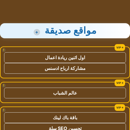
مواقع صديقة
+
!
اول اثنين ريادة اعمال
مشاركة ارباح ادسنس
!
عالم الشباب
!
باقة باك لينك
تحسين SEO سلة