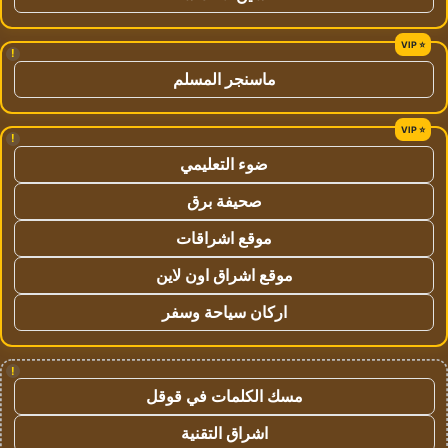
!
ماسنجر المسلم
!
ضوء التعليمي
صحيفة برق
موقع اشراقات
موقع اشراق اون لاين
اركان سياحة وسفر
!
مسك الكلمات في قوقل
اشراق التقنية