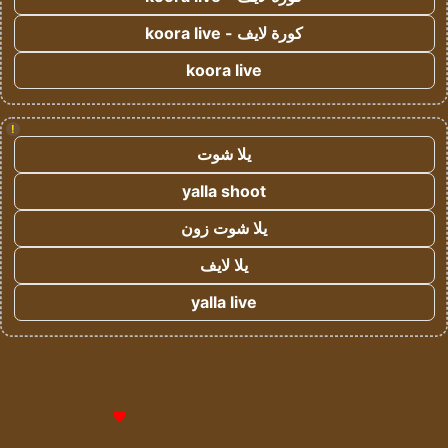
كورة لايف - koora live
koora live
!
يلا شوت
yalla shoot
يلا شوت زون
يلا لايف
yalla live
© حقوق النشر 2026، جميع الحقوق محفوظة لمؤسسة اشراق لتقنية
المعلومات- سجل تجاري رقم 1009094205 |
للإعلانات